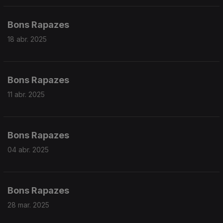
Bons Rapazes
18 abr. 2025
Bons Rapazes
11 abr. 2025
Bons Rapazes
04 abr. 2025
Bons Rapazes
28 mar. 2025