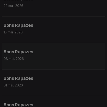
22 mai. 2026
Bons Rapazes
15 mai. 2026
Bons Rapazes
08 mai. 2026
Bons Rapazes
01 mai. 2026
Bons Rapazes