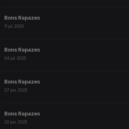
Bons Rapazes
11 jul. 2025
Bons Rapazes
04 jul. 2025
Bons Rapazes
27 jun. 2025
Bons Rapazes
20 jun. 2025