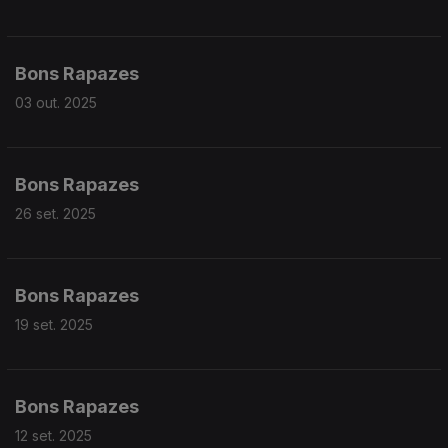
Bons Rapazes
03 out. 2025
Bons Rapazes
26 set. 2025
Bons Rapazes
19 set. 2025
Bons Rapazes
12 set. 2025