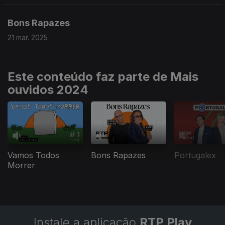
Bons Rapazes
21 mar. 2025
Este conteúdo faz parte de Mais
ouvidos 2024
Vamos Todos
Bons Rapazes
Portugalex
Morrer
Instale a aplicação
RTP Play