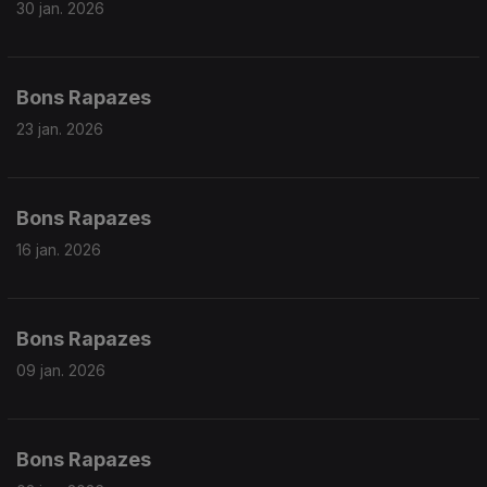
30 jan. 2026
Bons Rapazes
23 jan. 2026
Bons Rapazes
16 jan. 2026
Bons Rapazes
09 jan. 2026
Bons Rapazes