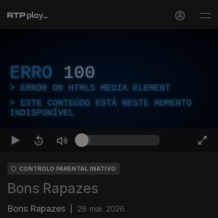
ERRO
100
ERROR ON HTML5 MEDIA ELEMENT
ESTE CONTEÚDO ESTÁ NESTE MOMENTO
INDISPONÍVEL
CONTROLO PARENTAL INATIVO
Bons Rapazes
Bons Rapazes
|
29 mai. 2026