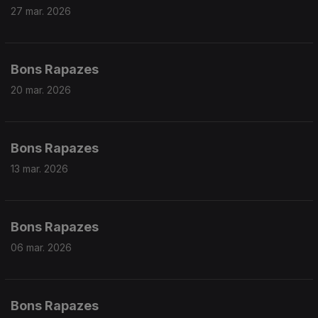
27 mar. 2026
Bons Rapazes
20 mar. 2026
Bons Rapazes
13 mar. 2026
Bons Rapazes
06 mar. 2026
Bons Rapazes