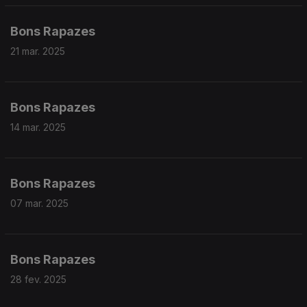
Bons Rapazes
21 mar. 2025
Bons Rapazes
14 mar. 2025
Bons Rapazes
07 mar. 2025
Bons Rapazes
28 fev. 2025