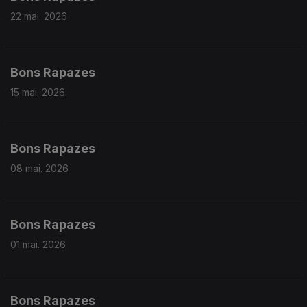
22 mai. 2026
Bons Rapazes
15 mai. 2026
Bons Rapazes
08 mai. 2026
Bons Rapazes
01 mai. 2026
Bons Rapazes