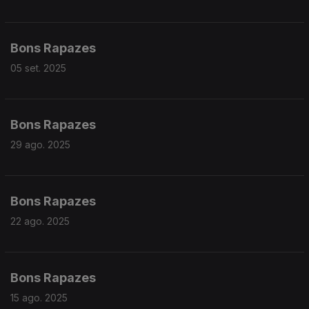
Bons Rapazes
05 set. 2025
Bons Rapazes
29 ago. 2025
Bons Rapazes
22 ago. 2025
Bons Rapazes
15 ago. 2025