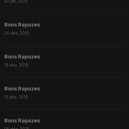
02 jan. 2026
Bons Rapazes
26 dez. 2025
Bons Rapazes
19 dez. 2025
Bons Rapazes
12 dez. 2025
Bons Rapazes
05 dez. 2025