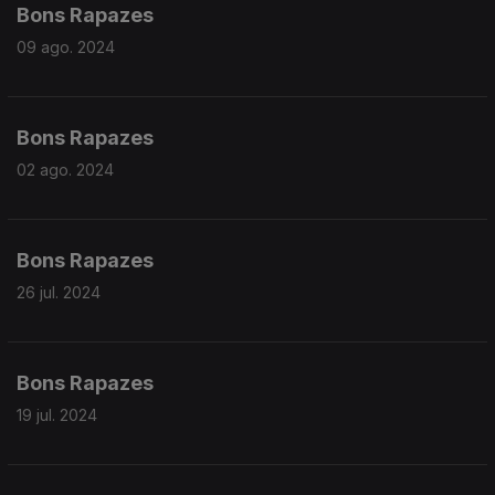
Bons Rapazes
09 ago. 2024
Bons Rapazes
02 ago. 2024
Bons Rapazes
26 jul. 2024
Bons Rapazes
19 jul. 2024