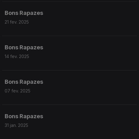
Bons Rapazes
21 fev. 2025
Bons Rapazes
14 fev. 2025
Bons Rapazes
07 fev. 2025
Bons Rapazes
31 jan. 2025