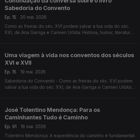
Continuação da conversa sobre o livro
Sabedoria do Convento
Ep. 15
20 mai. 2026
Como as freiras do séc. XVI podem salvar a tua vida do séc.
XXI, de Ana Garriga e Carmen Urbita: História, humor, literatura,
fé, na conversa de Luís Caetano com as autoras.
Uma viagem à vida nos conventos dos séculos
XVI e XVII
Ep. 15
19 mai. 2026
Sabedoria do Convento - Como as freiras do séc. XVI podem
salvar a tua vida do séc. XXI, de Ana Garriga e Carmen Urbita,
à conversa com Luís Caetano sobre mulheres que na clausura
encontraram liberdade. A edição é da Pergaminho.
José Tolentino Mendonça: Para os
Caminhantes Tudo é Caminho
Ep. 91
18 mai. 2026
Tolentino Mendonça: A experiência do caminho é fundamental.