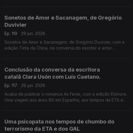
Recordamos a conversa de Luís Caetano com o escritor
espanhol, que nos deixou há seis anos, conversa que serviu
de apresentação pública do final da tetralogia O Cemitério dos
Sonetos de Amor e Sacanagem, de Gregório
Livros Esquecidos, no Salão Nobre da Biblioteca da Academia
Duvivier
das Ciências, em Lisboa.
Ep. 119
29 jun. 2026
Sonetos de Amor e Sacanagem, de Gregório Duvivier, com a
edição Tinta da China, na conversa do escritor e actor
brasileiro com Luís Caetano.
Conclusão da conversa da escritora
catalã Clara Usón com Luís Caetano.
Ep. 117
26 jun. 2026
Acaba de publicar o romance As Feras, com a edição Elsinore.
Uma viagem aos anos 80 em Espanha, aos tempos da ETA e
dos Gal, e à vida da etarra Idoia López Riaño.
Uma psicopata nos tempos de chumbo do
terrorismo da ETA e dos GAL