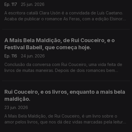
Ep. 117
25 jun. 2026
A escritora catalã Clara Usón é a convidada de Luís Caetano.
Acaba de publicar o romance As Feras, com a edição Elsinore.
Uma viagem aos anos 80 em Espanha, aos tempos da ETA e
dos Gal, e à vida da etarra Idoia López Riaño.
A Mais Bela Maldição, de Rui Couceiro, e o
Festival Babell, que começa hoje.
Ep. 116
24 jun. 2026
Conclusão da conversa com Rui Couceiro, uma vida feita de
livros de muitas maneiras. Depois de dois romances bem
acolhidos por público e crítica, um conjunto de histórias sobre
o amor aos livros. E a programação do Babell, o maior
investimento num evento literário alguma vez feito no nosso
Rui Couceiro, e os livros, enquanto a mais bela
país. Começa hoje, no Porto.
maldição.
23 jun. 2026
A Mais Bela Maldição, de Rui Couceiro, é um livro sobre o
amor pelos livros, que nos dá dez vidas marcadas pela leitura
e pela vontade de convidar a ela, levando-nos de Rabat à