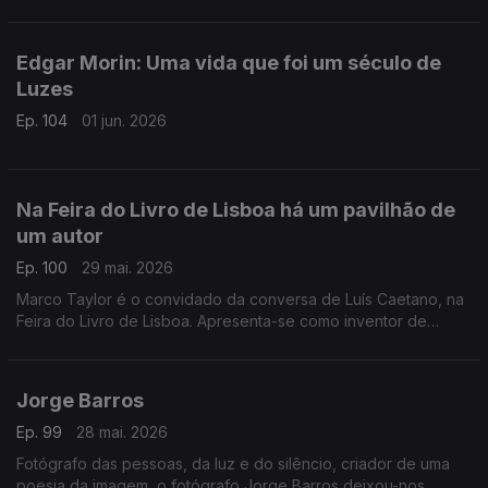
hábito monástico quando deixou a docência, conversa com
Luís Caetano na Feira do Livro de Lisboa.
Edgar Morin: Uma vida que foi um século de
Luzes
Ep. 104
01 jun. 2026
Na Feira do Livro de Lisboa há um pavilhão de
um autor
Ep. 100
29 mai. 2026
Marco Taylor é o convidado da conversa de Luís Caetano, na
Feira do Livro de Lisboa. Apresenta-se como inventor de
histórias com palavras e desenhos, escreve, ilustra, edita e
distribui os seus livros, criações originais para os mais novos, e
leva-os a escolas e encontros literários, convidando ao gosto
Jorge Barros
de ter um livro na mão.
Ep. 99
28 mai. 2026
Fotógrafo das pessoas, da luz e do silêncio, criador de uma
poesia da imagem, o fotógrafo Jorge Barros deixou-nos