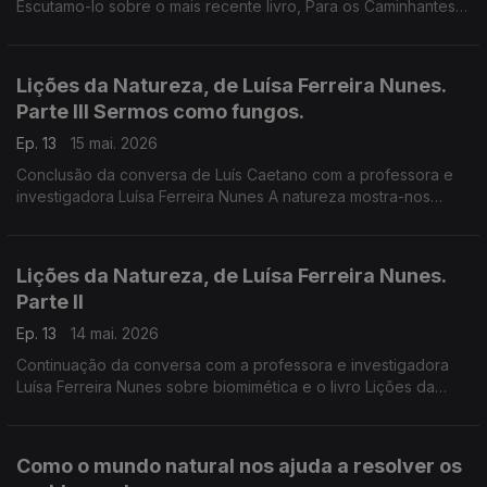
Escutamo-lo sobre o mais recente livro, Para os Caminhantes
Tudo é Caminho. São textos de convite ao diálogo, à escuta
do outro, à comunidade.
Lições da Natureza, de Luísa Ferreira Nunes.
Parte III Sermos como fungos.
Ep. 13
15 mai. 2026
Conclusão da conversa de Luís Caetano com a professora e
investigadora Luísa Ferreira Nunes A natureza mostra-nos
caminhos para uma sociedade mais justa, mais eficiente, mas
estética, mais resistente.
Lições da Natureza, de Luísa Ferreira Nunes.
Parte II
Ep. 13
14 mai. 2026
Continuação da conversa com a professora e investigadora
Luísa Ferreira Nunes sobre biomimética e o livro Lições da
Natureza - Como o mundo natural nos ajuda a resolver os
problemas humanos. A natureza e a humanidade nela.
Como o mundo natural nos ajuda a resolver os