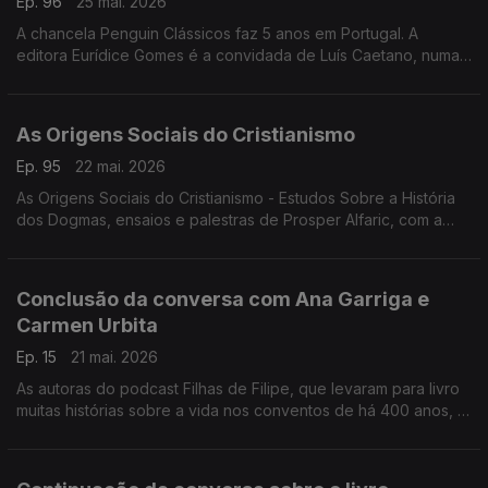
Ep. 96
25 mai. 2026
A chancela Penguin Clássicos faz 5 anos em Portugal. A
editora Eurídice Gomes é a convidada de Luís Caetano, numa
conversa onde se fala de Lutegarda de Caires, será que
conhece? Era lida por Fernando Pessoa...
As Origens Sociais do Cristianismo
Ep. 95
22 mai. 2026
As Origens Sociais do Cristianismo - Estudos Sobre a História
dos Dogmas, ensaios e palestras de Prosper Alfaric, com a
edição BookBuilders. Luís Caetano conversa com o editor
Pedro Bernardo.
Conclusão da conversa com Ana Garriga e
Carmen Urbita
Ep. 15
21 mai. 2026
As autoras do podcast Filhas de Filipe, que levaram para livro
muitas histórias sobre a vida nos conventos de há 400 anos, à
conversa com Luís Caetano sobre Sabedoria do Convento -
Como as freiras do séc. XVI podem salvar a tua vida do séc.
XXI.