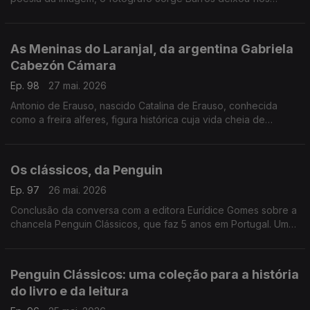
ontem, aos 81 anos. Autor de mais de 30 livros, um trabalho de
fotografia que caminhou ao lado da literatura e da história.
As Meninas do Laranjal, da argentina Gabriela
Cabezón Cámara
Ep. 98
27 mai. 2026
Antonio de Erauso, nascido Catalina de Erauso, conhecida
como a freira alferes, figura histórica cuja vida cheia de
aventuras inspira este romance que conquistou o National
Book Award para literatura traduzida. Diogo Madre Deus,
editor da Elsinore é o convidado de Luís Caetano.
Os clássicos, da Penguin
Ep. 97
26 mai. 2026
Conclusão da conversa com a editora Eurídice Gomes sobre a
chancela Penguin Clássicos, que faz 5 anos em Portugal. Um
olhar em particular ao volume Uma História da Literatura
Portuguesa, de Fernando Pessoa.
Penguin Clássicos: uma coleção para a história
do livro e da leitura