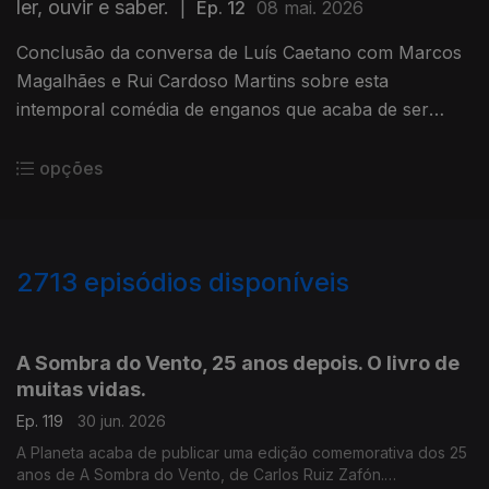
ler, ouvir e saber.
|
Ep. 12
08 mai. 2026
Conclusão da conversa de Luís Caetano com Marcos
Magalhães e Rui Cardoso Martins sobre esta
intemporal comédia de enganos que acaba de ser
publicada pela Imprensa Nacional.
opções
2713
episódios disponíveis
936019
931371
927611
A Sombra do Vento, 25 anos depois. O livro de
muitas vidas.
Ep. 119
30 jun. 2026
A Planeta acaba de publicar uma edição comemorativa dos 25
anos de A Sombra do Vento, de Carlos Ruiz Zafón.