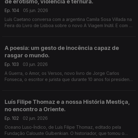
de erotismo, violência e ternura.
Ep. 104
05 jun. 2026
Luís Caetano conversa com a argentina Camila Sosa Villada na
Feira do Livro de Lisboa sobre o novo A Viagem Inútil. E com a
editora da Quetzal, Lúcia Pinho e Melo, a propósito de Tese
sobre Uma Domesticação, literatura marcada por memória,
sexo e liberdade.
A poesia: um gesto de inocência capaz de
rasgar o mundo.
Ep. 103
03 jun. 2026
A Guerra, o Amor, os Versos, novo livro de Jorge Carlos
Fonseca, o escritor e jurista que durante 10 anos foi presidente
de Cabo Verde, à conversa com Luís Caetano na Feira do
Livro de Lisboa. A edição é da Âncora.
Luís Filipe Thomaz e a nossa História Mestiça,
no encontro a Oriente.
Ep. 102
02 jun. 2026
Oceano Luso-Índico, de Luís Filipe Thomaz, editado pela
Fundação Calouste Gulbenkian. O historiador, que tomou o