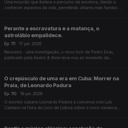
Uma incursão que ilumina o percurso da escritora, dando a
conhecer aspectos da vida, permitindo olhares mais fundos à
escrita. Luís Caetano conversa com Lídia Jorge e João Céu e
Silva. A escritora faz hoje 80 anos.
Perante a escravatura e a matança, o
astrolábio empalidece.
Ep. 111
17 jun. 2026
Nevoeiro - uma investigação, o novo livro de Pedro Eiras,
publicado pela Assírio & Alvim leva-nos ao momento da
publicação de Mensagem, de Fernando Pessoa, e ao
patriotismo populista e manipulatório dos dias de hoje. Mais
uma conversa de Luís Caetano na Feira do Livro de Lisboa.
O crepúsculo de uma era em Cuba: Morrer na
Praia, de Leonardo Padura
Ep. 110
16 jun. 2026
O escritor cubano Leonardo Padura à conversa com Luís
Caetano na Feira do Livro de Lisboa sobre o novo romance,
Morrer na Praia, publicado pela Porto Editora. Uma história
atravessada por ódio, amor, esperança e redenção.