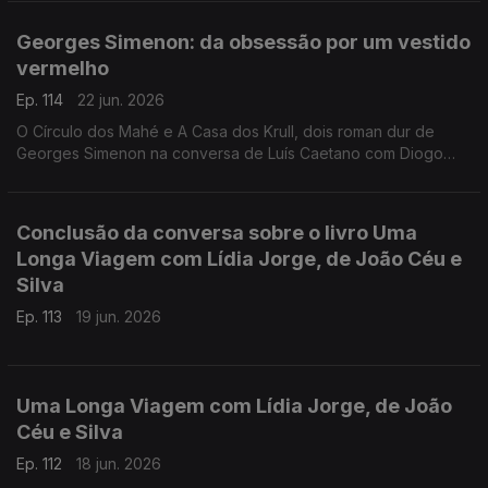
Toscana, de Nova Iorque à Alemanha, de Bogotá a São Tomé,
e aos Açores e à Póvoa de Varzim. E na conversa com Luís
Georges Simenon: da obsessão por um vestido
Caetano, fala-se também do Festival Babell, que começa esta
vermelho
quarta-feita no Porto, o maior investimento de sempre no
nosso país num evento literário, iniciativa da Livraria Lello.
Ep. 114
22 jun. 2026
O Círculo dos Mahé e A Casa dos Krull, dois roman dur de
Georges Simenon na conversa de Luís Caetano com Diogo
Madre Deus, editor da Cavalo de Ferro.
Conclusão da conversa sobre o livro Uma
Longa Viagem com Lídia Jorge, de João Céu e
Silva
Ep. 113
19 jun. 2026
Uma Longa Viagem com Lídia Jorge, de João
Céu e Silva
Ep. 112
18 jun. 2026