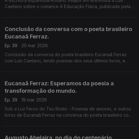
A escritora espanhola Rosario Villajos em entrevista a Luís
Caetano sobre o romance A Educação Física, publicado pela
Dom Quixote. Nos anos 90, em Espanha, uma rapariga de 16
anos, numa estrada deserta, depois de uma agressão...
Conclusão da conversa com o poeta brasileiro
Eucanaã Ferraz.
Ep. 39
20 mar. 2026
Conclusão da conversa do poeta brasileiro Eucanaã Ferraz
com Luís Caetano, lendo poemas dos seus últimos livros, e
falando dos encontros com Sophia e Eugénio, ou com um
pavão, num 4º andar do Príncipe Real, em Lisboa.
Eucanaã Ferraz: Esperamos da poesia a
transformação do mundo.
Ep. 39
19 mar. 2026
Sob a Luz Feroz do Teu Rosto - Poemas de amores, e outros
livros de Eucanaã Ferraz na conversa do poeta brasileiro com
Luís Caetano, nas Correntes d'Escritas da Póvoa de Varzim.
Augusto Abelaira, no dia do centenário.