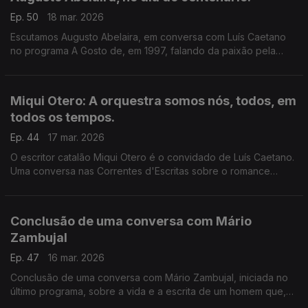
Ep. 50
18 mar. 2026
Escutamos Augusto Abelaira, em conversa com Luís Caetano
no programa A Gosto de, em 1997, falando da paixão pela
música que descobriu primeiro através dos livros, e que levou
depois para os seus livros. E no pós 25 de Abril, perplexo.
Miqui Otero: A orquestra somos nós, todos, em
todos os tempos.
Ep. 44
17 mar. 2026
O escritor catalão Miqui Otero é o convidado de Luís Caetano.
Uma conversa nas Correntes d'Escritas sobre o romance
Orquestra, agora publicado pela Dom Quixote. A celebração
da música, das canções que unem uma comunidade
Conclusão de uma conversa com Mário
Zambujal
Ep. 47
16 mar. 2026
Conclusão de uma conversa com Mário Zambujal, iniciada no
último programa, sobre a vida e a escrita de um homem que,
numa e noutra, não prescindiu do sorriso. A partir do livro O