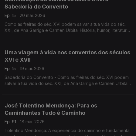
Sabedoria do Convento
Ep. 15
20 mai. 2026
Como as freiras do séc. XVI podem salvar a tua vida do séc.
XXI, de Ana Garriga e Carmen Urbita: História, humor, literatura,
fé, na conversa de Luís Caetano com as autoras.
Uma viagem à vida nos conventos dos séculos
XVI e XVII
Ep. 15
19 mai. 2026
Sabedoria do Convento - Como as freiras do séc. XVI podem
salvar a tua vida do séc. XXI, de Ana Garriga e Carmen Urbita,
à conversa com Luís Caetano sobre mulheres que na clausura
encontraram liberdade. A edição é da Pergaminho.
José Tolentino Mendonça: Para os
Caminhantes Tudo é Caminho
Ep. 91
18 mai. 2026
Tolentino Mendonça: A experiência do caminho é fundamental.