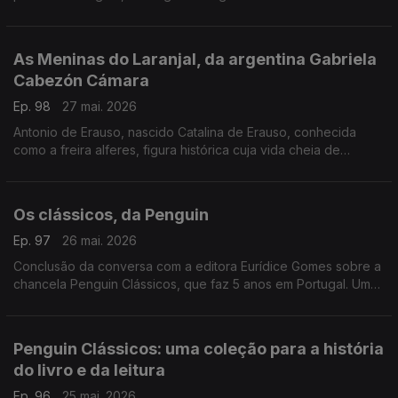
ontem, aos 81 anos. Autor de mais de 30 livros, um trabalho de
fotografia que caminhou ao lado da literatura e da história.
As Meninas do Laranjal, da argentina Gabriela
Cabezón Cámara
Ep. 98
27 mai. 2026
Antonio de Erauso, nascido Catalina de Erauso, conhecida
como a freira alferes, figura histórica cuja vida cheia de
aventuras inspira este romance que conquistou o National
Book Award para literatura traduzida. Diogo Madre Deus,
editor da Elsinore é o convidado de Luís Caetano.
Os clássicos, da Penguin
Ep. 97
26 mai. 2026
Conclusão da conversa com a editora Eurídice Gomes sobre a
chancela Penguin Clássicos, que faz 5 anos em Portugal. Um
olhar em particular ao volume Uma História da Literatura
Portuguesa, de Fernando Pessoa.
Penguin Clássicos: uma coleção para a história
do livro e da leitura
Ep. 96
25 mai. 2026