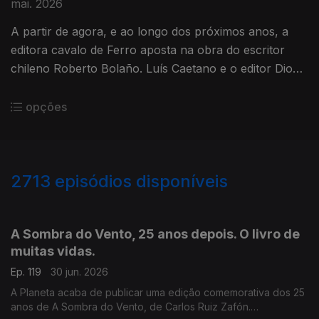
mai. 2026
A partir de agora, e ao longo dos próximos anos, a
editora cavalo de Ferro aposta na obra do escritor
chileno Roberto Bolaño. Luís Caetano e o editor Diogo
Madre Deus conversam sobre Um Pequeno Romance
Lúmpen.
opções
2713
episódios disponíveis
936019
931371
927611
923376
919309
915585
A Sombra do Vento, 25 anos depois. O livro de
muitas vidas.
Ep. 119
30 jun. 2026
A Planeta acaba de publicar uma edição comemorativa dos 25
anos de A Sombra do Vento, de Carlos Ruiz Zafón.