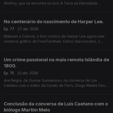
Winfrey, que se encontra no livro A Terra da Eternidade
Radiosa, publicado pela Relógio d'Água. Um comovente
elogio dos livros e da leitura.
No centenário do nascimento de Harper Lee.
Ep. 77
27 abr. 2026
Mataram a Cotovia, o livro icónico de Harper Lee agora num
romance gráfico de Fred Fordham. Carlos Vasconcelos, o
editor da Relógio d'Água é o convidado de Luís Caetano.
Um crime passional na mais remota Islândia de
1800.
Ep. 75
23 abr. 2026
Ave Negra, de Gunnar Gunnarsson, na conversa de Luís
Caetano com o editor da Cavalo de Ferro, Diogo Madre Deus.
O autor, que viveu entre 1889 e 1975, foi várias vezes
considerado para o Prémio Nobel.
Conclusão da conversa de Luís Caetano com o
biólogo Martim Melo