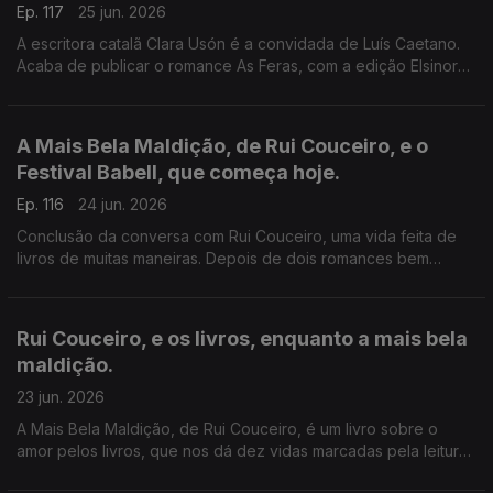
Ep. 117
25 jun. 2026
A escritora catalã Clara Usón é a convidada de Luís Caetano.
Acaba de publicar o romance As Feras, com a edição Elsinore.
Uma viagem aos anos 80 em Espanha, aos tempos da ETA e
dos Gal, e à vida da etarra Idoia López Riaño.
A Mais Bela Maldição, de Rui Couceiro, e o
Festival Babell, que começa hoje.
Ep. 116
24 jun. 2026
Conclusão da conversa com Rui Couceiro, uma vida feita de
livros de muitas maneiras. Depois de dois romances bem
acolhidos por público e crítica, um conjunto de histórias sobre
o amor aos livros. E a programação do Babell, o maior
investimento num evento literário alguma vez feito no nosso
Rui Couceiro, e os livros, enquanto a mais bela
país. Começa hoje, no Porto.
maldição.
23 jun. 2026
A Mais Bela Maldição, de Rui Couceiro, é um livro sobre o
amor pelos livros, que nos dá dez vidas marcadas pela leitura
e pela vontade de convidar a ela, levando-nos de Rabat à