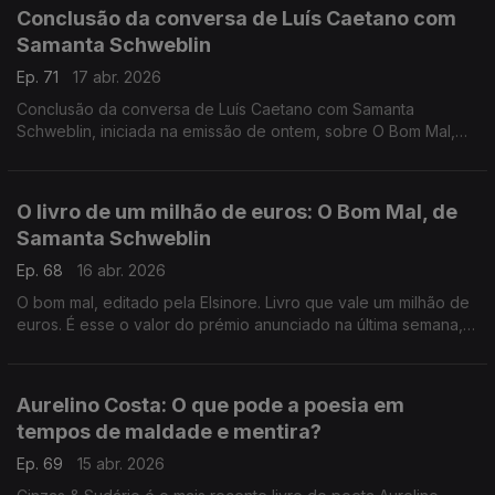
Conclusão da conversa de Luís Caetano com
Samanta Schweblin
Ep. 71
17 abr. 2026
Conclusão da conversa de Luís Caetano com Samanta
Schweblin, iniciada na emissão de ontem, sobre O Bom Mal,
reunião de 6 contos que na última semana valeu à escritora
argentina 1 milhão de euros, o livro foi o vencedor da 1ª
edição do Prémio Aena de Narrativa Hispano-americana. Um
O livro de um milhão de euros: O Bom Mal, de
prémio que se coloca em termos de valor monetário no topo a
Samanta Schweblin
nível mundial, equivalente ao Nobel e ao Prémio Planeta,
também do país vizinho. A edição é da Elsinore.
Ep. 68
16 abr. 2026
O bom mal, editado pela Elsinore. Livro que vale um milhão de
euros. É esse o valor do prémio anunciado na última semana,
em Espanha, atribuído pela primeira vez, o Prémio Aena de
Narrativa Hispano-americana.
Aurelino Costa: O que pode a poesia em
tempos de maldade e mentira?
Ep. 69
15 abr. 2026