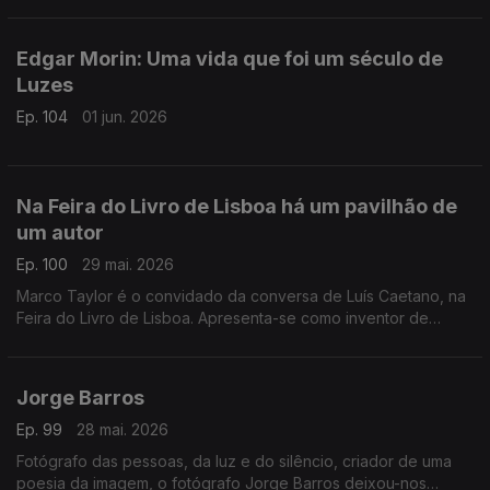
hábito monástico quando deixou a docência, conversa com
Luís Caetano na Feira do Livro de Lisboa.
Edgar Morin: Uma vida que foi um século de
Luzes
Ep. 104
01 jun. 2026
Na Feira do Livro de Lisboa há um pavilhão de
um autor
Ep. 100
29 mai. 2026
Marco Taylor é o convidado da conversa de Luís Caetano, na
Feira do Livro de Lisboa. Apresenta-se como inventor de
histórias com palavras e desenhos, escreve, ilustra, edita e
distribui os seus livros, criações originais para os mais novos, e
leva-os a escolas e encontros literários, convidando ao gosto
Jorge Barros
de ter um livro na mão.
Ep. 99
28 mai. 2026
Fotógrafo das pessoas, da luz e do silêncio, criador de uma
poesia da imagem, o fotógrafo Jorge Barros deixou-nos