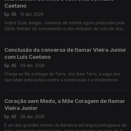
Caetano
Ep. 65
10 abr. 2026
Sobre Duas amigas, romance de estreia agora publicado pela
Sibila. Retrato do crescimento e dos embates da vida de duas
mulheres, de um país que esmaga, e de um mundo do
jornalismo cultural marcado por raivas e ressentimentos.
Conclusão da conversa de Itamar Vieira Junior
com Luís Caetano
Ep. 65
09 abr. 2026
Chega ao fim a trilogia da Terra, dos Sem Terra, a saga dos
que lutam pela justiça contra a exploração e a intolerância:
Coração sem Medo, de Itamar Vieira Junior, edição Dom
Quixote.
Coração sem Medo, a Mãe Coragem de Itamar
Vieira Junior
Ep. 65
08 abr. 2026
É um dos grandes nomes da literatura em língua portuguesa de
hoje, o brasileiro Itamar Vieira Junior, traduzido em mais de 30