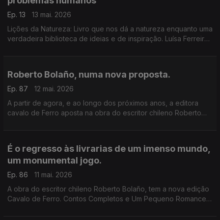
problemas humanos
Ep. 13
13 mai. 2026
Lições da Natureza: Livro que nos dá a natureza enquanto uma
verdadeira biblioteca de ideias e de inspiração. Luísa Ferreira
Nunes é a convidada de Luís Caetano.
Roberto Bolaño, numa nova proposta.
Ep. 87
12 mai. 2026
A partir de agora, e ao longo dos próximos anos, a editora
cavalo de Ferro aposta na obra do escritor chileno Roberto
Bolaño. Luís Caetano e o editor Diogo Madre Deus conversam
sobre Um Pequeno Romance Lúmpen.
É o regresso às livrarias de um imenso mundo,
um monumental jogo.
Ep. 86
11 mai. 2026
A obra do escritor chileno Roberto Bolaño, tem a nova edição
Cavalo de Ferro. Contos Completos e Um Pequeno Romance
Lúmpen são os primeiros volumes, na conversa de Luís
Caetano com o editor Diogo Madre Deus.