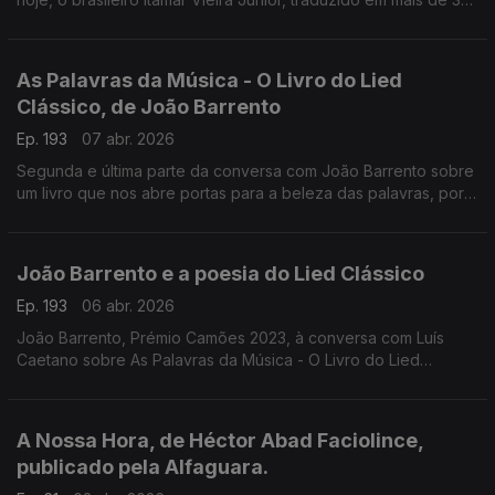
idiomas. Acaba de concluir a sua trilogia da Terra com o
romance Coração sem Medo, razão para a conversa com Luís
Caetano.
As Palavras da Música - O Livro do Lied
Clássico, de João Barrento
Ep. 193
07 abr. 2026
Segunda e última parte da conversa com João Barrento sobre
um livro que nos abre portas para a beleza das palavras, por
entre a beleza da música.
João Barrento e a poesia do Lied Clássico
Ep. 193
06 abr. 2026
João Barrento, Prémio Camões 2023, à conversa com Luís
Caetano sobre As Palavras da Música - O Livro do Lied
Clássico, a tradução de 634 poemas da grande forma da
canção clássica, edição Glubenkian
A Nossa Hora, de Héctor Abad Faciolince,
publicado pela Alfaguara.