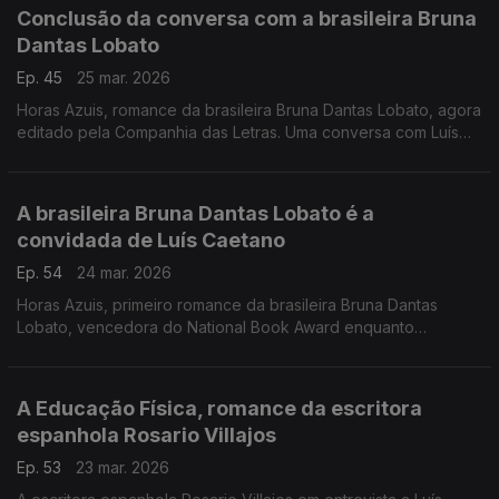
Conclusão da conversa com a brasileira Bruna
Dantas Lobato
Ep. 45
25 mar. 2026
Horas Azuis, romance da brasileira Bruna Dantas Lobato, agora
editado pela Companhia das Letras. Uma conversa com Luís
Caetano onde se fala de como a tecnologia pode aproximar
ou isolar. E se fala de canja de galinha, também.
A brasileira Bruna Dantas Lobato é a
convidada de Luís Caetano
Ep. 54
24 mar. 2026
Horas Azuis, primeiro romance da brasileira Bruna Dantas
Lobato, vencedora do National Book Award enquanto
tradutora, à conversa com Luís Caetano durante as Correntes
d'Escritas. Distância, família, tecnologia e a América de hoje
atravessam este livro.
A Educação Física, romance da escritora
espanhola Rosario Villajos
Ep. 53
23 mar. 2026