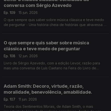
conversa com Sérgio Azevedo
Ep. 109
15 jun. 2026
O que sempre quis saber sobre música clássica e teve medo
de perguntar - Uma história cheia de histórias que atravessa a
música de 5 séculos, com erudição e humor. Livro de Sérgio
Azevedo, com a edição Levoir, razão para mais uma conversa
de Luís Caetano na Feira do Livro de Lisboa.
O que sempre quis saber sobre música
clássica e teve medo de perguntar
Ep. 108
12 jun. 2026
Livro de Sérgio Azevedo, com a edição Levoir, razão para
mais uma conversa de Luís Caetano na Feira do Livro de
Lisboa. Uma história cheia de histórias que atravessa a música
de 5 séculos, com erudição e humor.
Adam Smith: Decoro, virtude, razão,
moralidade, benevolência, amabilidade.
Ep. 107
11 jun. 2026
Teoria dos Sentimentos Morais, de Adam Smith, o mais