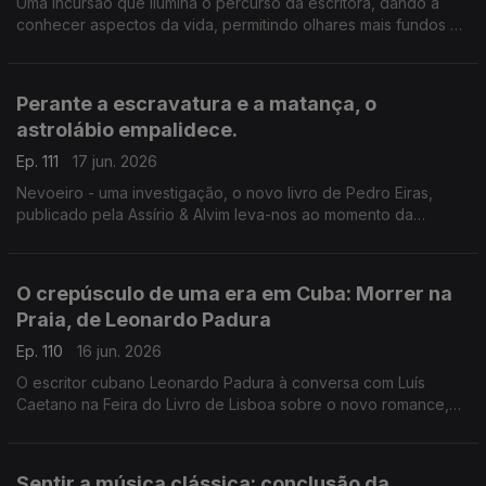
Uma incursão que ilumina o percurso da escritora, dando a
conhecer aspectos da vida, permitindo olhares mais fundos à
escrita. Luís Caetano conversa com Lídia Jorge e João Céu e
Silva. A escritora faz hoje 80 anos.
Perante a escravatura e a matança, o
astrolábio empalidece.
Ep. 111
17 jun. 2026
Nevoeiro - uma investigação, o novo livro de Pedro Eiras,
publicado pela Assírio & Alvim leva-nos ao momento da
publicação de Mensagem, de Fernando Pessoa, e ao
patriotismo populista e manipulatório dos dias de hoje. Mais
uma conversa de Luís Caetano na Feira do Livro de Lisboa.
O crepúsculo de uma era em Cuba: Morrer na
Praia, de Leonardo Padura
Ep. 110
16 jun. 2026
O escritor cubano Leonardo Padura à conversa com Luís
Caetano na Feira do Livro de Lisboa sobre o novo romance,
Morrer na Praia, publicado pela Porto Editora. Uma história
atravessada por ódio, amor, esperança e redenção.
Sentir a música clássica: conclusão da