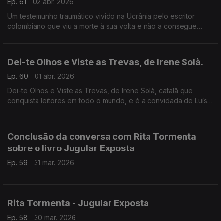
Ep. 61
02 abr. 2026
Um testemunho traumático vivido na Ucrânia pelo escritor
colombiano que viu a morte à sua volta e não a consegue
esquecer. Nem quer. Ouvimo-lo na conversa com Luís Caetano
e em excertos do livro.
Dei-te Olhos e Viste as Trevas, de Irene Solà.
Ep. 60
01 abr. 2026
Dei-te Olhos e Viste as Trevas, de Irene Solà, catalã que
conquista leitores em todo o mundo, e é a convidada de Luís
Caetano. Histórias de mulheres e de lobos, numa dança
através dos séculos, nos Pirinéus catalães. Edição Cavalo de
Ferro.
Conclusão da conversa com Rita Tormenta
sobre o livro Jugular Exposta
Ep. 59
31 mar. 2026
Rita Tormenta - Jugular Exposta
Ep. 58
30 mar. 2026