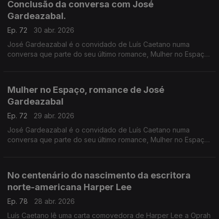
Conclusão da conversa com José
Gardeazabal.
Ep. 72
30 abr. 2026
José Gardeazabal é o convidado de Luís Caetano numa
conversa que parte do seu último romance, Mulher no Espaço,
para olhar o mundo cada vez mais desigual do século XXI. A
edição é da Companhia das Letras.
Mulher no Espaço, romance de José
Gardeazabal
Ep. 72
29 abr. 2026
José Gardeazabal é o convidado de Luís Caetano numa
conversa que parte do seu último romance, Mulher no Espaço,
para olhar o mundo cada vez mais desigual do século XXI. A
edição é da Companhia das Letras.
No centenário do nascimento da escritora
norte-americana Harper Lee
Ep. 78
28 abr. 2026
Luís Caetano lê uma carta comovedora de Harper Lee a Oprah