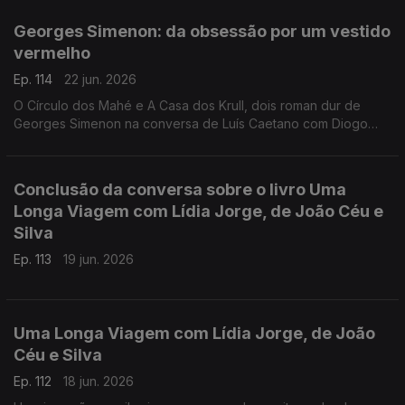
Toscana, de Nova Iorque à Alemanha, de Bogotá a São Tomé,
e aos Açores e à Póvoa de Varzim. E na conversa com Luís
Georges Simenon: da obsessão por um vestido
Caetano, fala-se também do Festival Babell, que começa esta
vermelho
quarta-feita no Porto, o maior investimento de sempre no
nosso país num evento literário, iniciativa da Livraria Lello.
Ep. 114
22 jun. 2026
O Círculo dos Mahé e A Casa dos Krull, dois roman dur de
Georges Simenon na conversa de Luís Caetano com Diogo
Madre Deus, editor da Cavalo de Ferro.
Conclusão da conversa sobre o livro Uma
Longa Viagem com Lídia Jorge, de João Céu e
Silva
Ep. 113
19 jun. 2026
Uma Longa Viagem com Lídia Jorge, de João
Céu e Silva
Ep. 112
18 jun. 2026