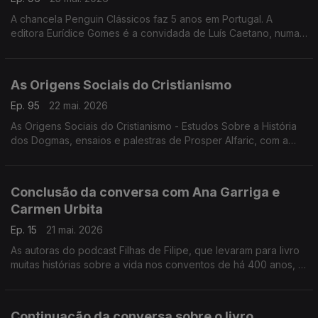
A chancela Penguin Clássicos faz 5 anos em Portugal. A
editora Eurídice Gomes é a convidada de Luís Caetano, numa
conversa onde se fala de Lutegarda de Caires, será que
conhece? Era lida por Fernando Pessoa...
As Origens Sociais do Cristianismo
Ep. 95
22 mai. 2026
As Origens Sociais do Cristianismo - Estudos Sobre a História
dos Dogmas, ensaios e palestras de Prosper Alfaric, com a
edição BookBuilders. Luís Caetano conversa com o editor
Pedro Bernardo.
Conclusão da conversa com Ana Garriga e
Carmen Urbita
Ep. 15
21 mai. 2026
As autoras do podcast Filhas de Filipe, que levaram para livro
muitas histórias sobre a vida nos conventos de há 400 anos, à
conversa com Luís Caetano sobre Sabedoria do Convento -
Como as freiras do séc. XVI podem salvar a tua vida do séc.
XXI.
Continuação da conversa sobre o livro