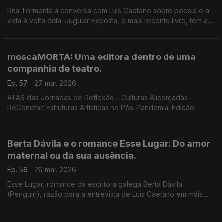
Rita Tormenta à conversa com Luís Caetano sobre poesia e a
vida à volta dela. Jugular Exposta, o mais recente livro, tem a
chancela The Poets and Dragons Society.
moscaMORTA: Uma editora dentro de uma
companhia de teatro.
Ep. 57
27 mar. 2026
ATAS das Jornadas de Reflexão – Culturas Alicerçadas -
ReConetar: Estruturas Artísticas no Pós-Pandemia. Edição
moscaMORTA, da companhia Teatromosca. O diretor artístico,
Pedro Alves, conversa com Luís Caetano.
Berta Dávila e o romance Esse Lugar: Do amor
maternal ou da sua ausência.
Ep. 56
26 mar. 2026
Esse Lugar, romance da escritora galega Berta Dávila
(Penguin), razão para a entrevista de Luís Caetano em mais
uma conversa nas Correntes D'Escritas. Conceber um filho,
criar um livro, gerar linguagem.