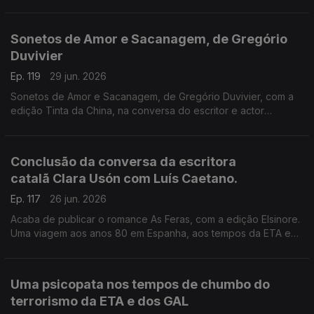
Recordamos a conversa de Luís Caetano com o escritor
espanhol, que nos deixou há seis anos, conversa que serviu
de apresentação pública do final da tetralogia O Cemitério dos
Sonetos de Amor e Sacanagem, de Gregório
Livros Esquecidos, no Salão Nobre da Biblioteca da Academia
Duvivier
das Ciências, em Lisboa.
Ep. 119
29 jun. 2026
Sonetos de Amor e Sacanagem, de Gregório Duvivier, com a
edição Tinta da China, na conversa do escritor e actor
brasileiro com Luís Caetano.
Conclusão da conversa da escritora
catalã Clara Usón com Luís Caetano.
Ep. 117
26 jun. 2026
Acaba de publicar o romance As Feras, com a edição Elsinore.
Uma viagem aos anos 80 em Espanha, aos tempos da ETA e
dos Gal, e à vida da etarra Idoia López Riaño.
Uma psicopata nos tempos de chumbo do
terrorismo da ETA e dos GAL