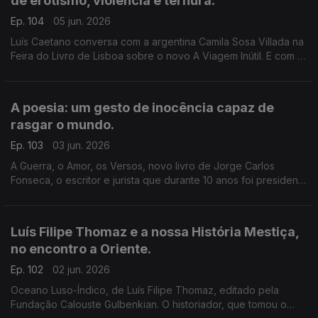
de erotismo, violência e ternura.
Ep. 104
05 jun. 2026
Luís Caetano conversa com a argentina Camila Sosa Villada na
Feira do Livro de Lisboa sobre o novo A Viagem Inútil. E com a
editora da Quetzal, Lúcia Pinho e Melo, a propósito de Tese
sobre Uma Domesticação, literatura marcada por memória,
sexo e liberdade.
A poesia: um gesto de inocência capaz de
rasgar o mundo.
Ep. 103
03 jun. 2026
A Guerra, o Amor, os Versos, novo livro de Jorge Carlos
Fonseca, o escritor e jurista que durante 10 anos foi presidente
de Cabo Verde, à conversa com Luís Caetano na Feira do
Livro de Lisboa. A edição é da Âncora.
Luís Filipe Thomaz e a nossa História Mestiça,
no encontro a Oriente.
Ep. 102
02 jun. 2026
Oceano Luso-Índico, de Luís Filipe Thomaz, editado pela
Fundação Calouste Gulbenkian. O historiador, que tomou o