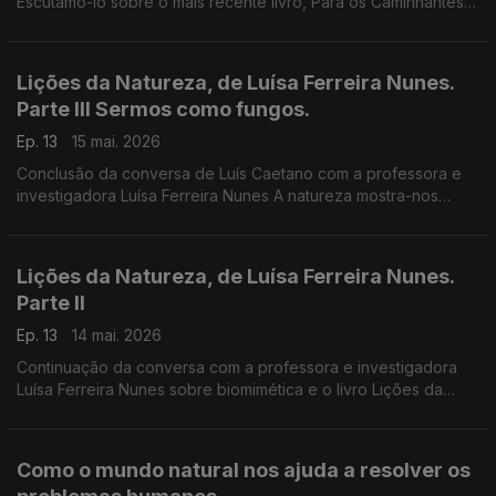
Escutamo-lo sobre o mais recente livro, Para os Caminhantes
Tudo é Caminho. São textos de convite ao diálogo, à escuta
do outro, à comunidade.
Lições da Natureza, de Luísa Ferreira Nunes.
Parte III Sermos como fungos.
Ep. 13
15 mai. 2026
Conclusão da conversa de Luís Caetano com a professora e
investigadora Luísa Ferreira Nunes A natureza mostra-nos
caminhos para uma sociedade mais justa, mais eficiente, mas
estética, mais resistente.
Lições da Natureza, de Luísa Ferreira Nunes.
Parte II
Ep. 13
14 mai. 2026
Continuação da conversa com a professora e investigadora
Luísa Ferreira Nunes sobre biomimética e o livro Lições da
Natureza - Como o mundo natural nos ajuda a resolver os
problemas humanos. A natureza e a humanidade nela.
Como o mundo natural nos ajuda a resolver os