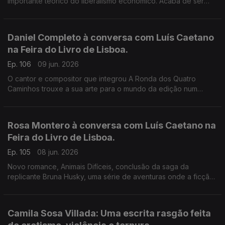
importante teórico do liberalismo económico. Acaba de ser
publicado pela Gulbenkian, com tradução, introdução e notas
de Ivone Moreira, à conversa com Luís Caetano.
Daniel Completo à conversa com Luís Caetano
na Feira do Livro de Lisboa.
Ep. 106
09 jun. 2026
O cantor e compositor que integrou A Ronda dos Quatro
Caminhos trouxe a sua arte para o mundo da edição num
convite aos mais novos de lerem, verem e ouvirem uma
história. Fundou a editora Canto das Cores e convocou alguns
dos principais nomes do universo infanto-juvenil, dando-lhes
Rosa Montero à conversa com Luís Caetano na
voz e música. Vamos por exemplo conhecer um livro que
Feira do Livro de Lisboa.
apresenta Zeca Afonso às crianças.
Ep. 105
08 jun. 2026
Novo romance, Animais Difíceis, conclusão da saga da
replicante Bruna Husky, uma série de aventuras onde a ficção
científica se faz de ciência e da realidade social e política do
nosso tempo. Para a escritora espanhola, estamos em perigo
de extinção, e os robots seremos (somos) nós.
Camila Sosa Villada: Uma escrita rasgão feita