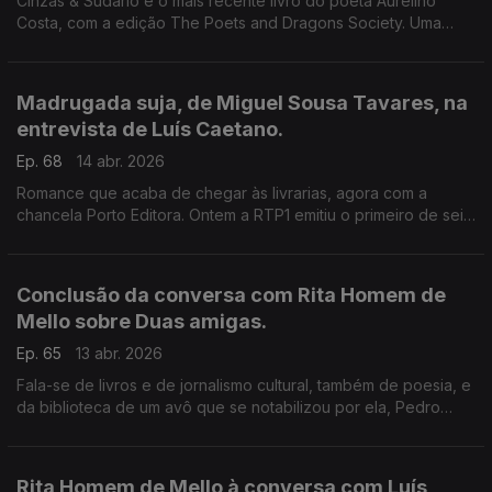
Cinzas & Sudário é o mais recente livro do poeta Aurelino
Costa, com a edição The Poets and Dragons Society. Uma
conversa com Luís Caetano, nas Correntes d'Escritas, da
Póvoa de varzim.
Madrugada suja, de Miguel Sousa Tavares, na
entrevista de Luís Caetano.
Ep. 68
14 abr. 2026
Romance que acaba de chegar às livrarias, agora com a
chancela Porto Editora. Ontem a RTP1 emitiu o primeiro de seis
episódios da série que o adapta, uma história muito marcada
pela corrupção nas instituições do país.
Conclusão da conversa com Rita Homem de
Mello sobre Duas amigas.
Ep. 65
13 abr. 2026
Fala-se de livros e de jornalismo cultural, também de poesia, e
da biblioteca de um avô que se notabilizou por ela, Pedro
Homem de Mello.
Rita Homem de Mello à conversa com Luís