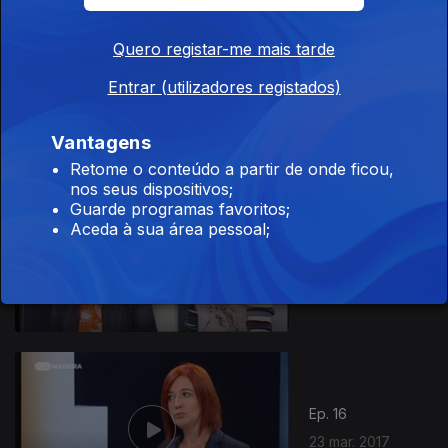
281376
Quero registar-me mais tarde
Ep. 18
Entrar (utilizadores registados)
06 abr. 2017
Vantagens
Retome o conteúdo a partir de onde ficou,
nos seus dispositivos;
Guarde programas favoritos;
Aceda à sua área pessoal;
Ep. 17
30 mar. 2017
Ep. 16
23 mar. 2017