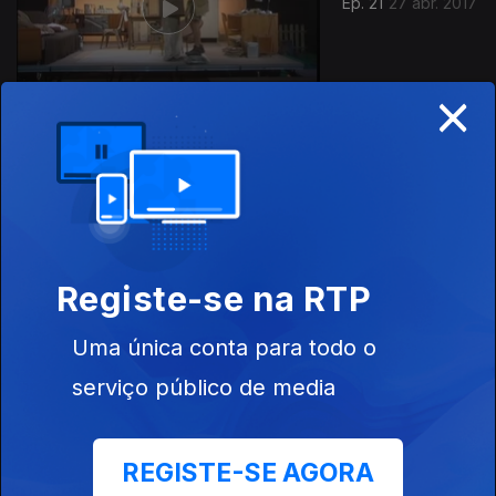
Ep. 21
27 abr. 2017
×
Ep. 20
20 abr. 2017
Registe-se na RTP
Uma única conta para todo o
serviço público de media
Ep. 19
13 abr. 2017
REGISTE-SE AGORA