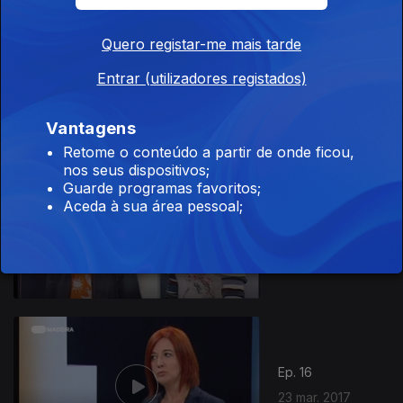
281376
Quero registar-me mais tarde
Ep. 18
Entrar (utilizadores registados)
06 abr. 2017
Vantagens
Retome o conteúdo a partir de onde ficou,
nos seus dispositivos;
Guarde programas favoritos;
Aceda à sua área pessoal;
Ep. 17
30 mar. 2017
Ep. 16
23 mar. 2017