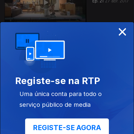
Ep. 21
27 abr. 2017
×
Ep. 20
20 abr. 2017
Registe-se na RTP
Uma única conta para todo o
serviço público de media
Ep. 19
13 abr. 2017
REGISTE-SE AGORA