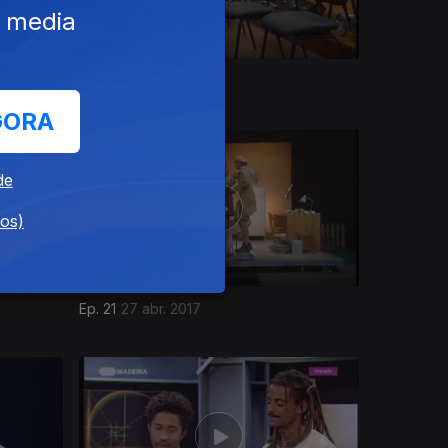
e media
Ep. 25
25 mai. 2017
GORA
de
dos)
Ep. 21
27 abr. 2017