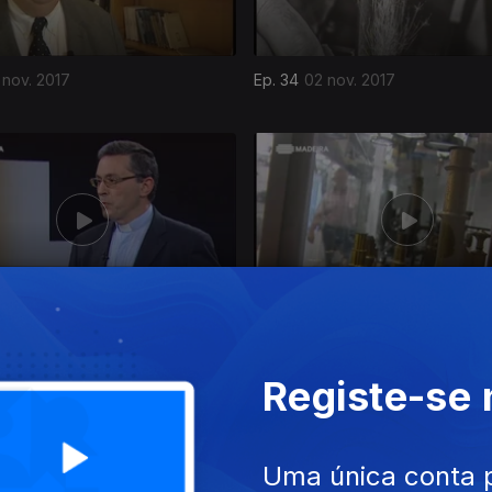
 nov. 2017
Ep. 34
02 nov. 2017
out. 2017
Ep. 30
05 out. 2017
Registe-se
Uma única conta 