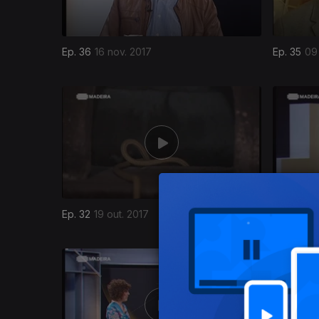
Ep. 36
16 nov. 2017
Ep. 35
09
294878
Ep. 32
19 out. 2017
Ep. 31
12 