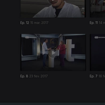
Ep. 12
15 mar. 2017
Ep. 11
14 
271817
Ep. 8
23 fev. 2017
Ep. 7
16 f