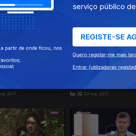
serviço público d
 jun. 2017
Ep. 26
01 jun. 2017
REGISTE-SE A
 partir de onde ficou, nos
Quero registar-me mais tar
avoritos;
ssoal;
Entrar (utilizadores regista
mai. 2017
Ep. 22
04 mai. 2017