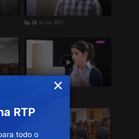
Ep. 33
26 out. 2017
×
Ep. 29
22 jun. 2017
 na RTP
para todo o