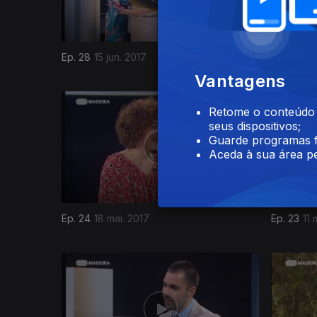
Ep. 28
15 jun. 2017
Ep. 27
08
Vantagens
Retome o conteúdo a
seus dispositivos;
Guarde programas f
Aceda à sua área pe
Ep. 24
18 mai. 2017
Ep. 23
11 
281376