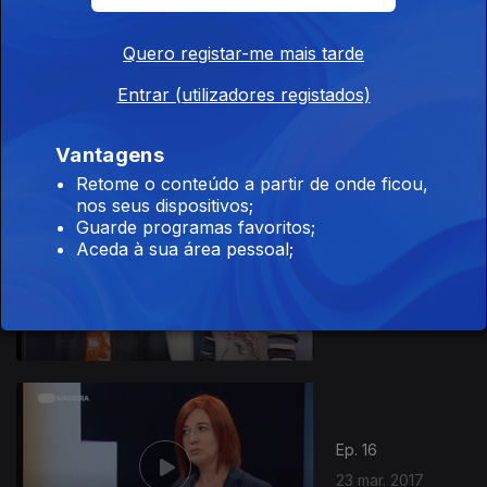
281376
Quero registar-me mais tarde
Ep. 18
Entrar (utilizadores registados)
06 abr. 2017
Vantagens
Retome o conteúdo a partir de onde ficou,
nos seus dispositivos;
Guarde programas favoritos;
Aceda à sua área pessoal;
Ep. 17
30 mar. 2017
Ep. 16
23 mar. 2017