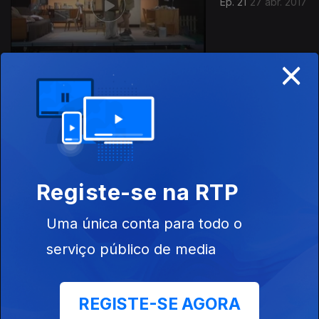
Ep. 21
27 abr. 2017
×
Ep. 20
20 abr. 2017
Registe-se na RTP
Uma única conta para todo o
serviço público de media
Ep. 19
13 abr. 2017
REGISTE-SE AGORA