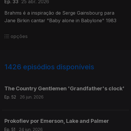
Ep. 33
25 abr. 2026
Brahms é a inspiração de Serge Gainsbourg para
Jane Birkin cantar "Baby alone in Babylone" 1983
opções
1426
episódios disponíveis
930178
920859
910758
901523
The Country Gentlemen 'Grandfather's clock'
Ep. 52
26 jun. 2026
Prokofiev por Emerson, Lake and Palmer
Ep. 51
24 jun. 2026