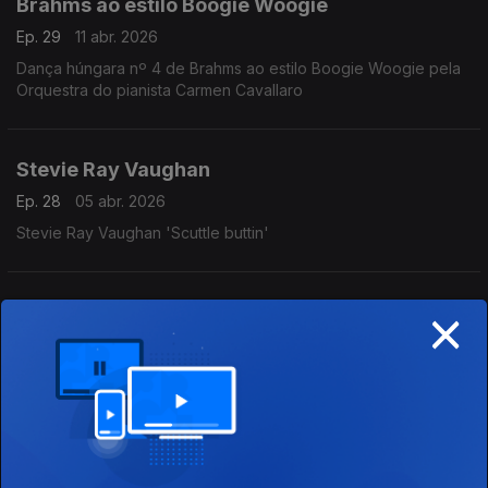
Brahms ao estilo Boogie Woogie
Ep. 29
11 abr. 2026
Dança húngara nº 4 de Brahms ao estilo Boogie Woogie pela
Orquestra do pianista Carmen Cavallaro
Stevie Ray Vaughan
Ep. 28
05 abr. 2026
Stevie Ray Vaughan 'Scuttle buttin'
×
Blind Willie McTell
Ep. 27
04 abr. 2026
Blind Willie McTell 'Kill it kid'
Mahalia Jackson
Ep. 26
29 mar. 2026