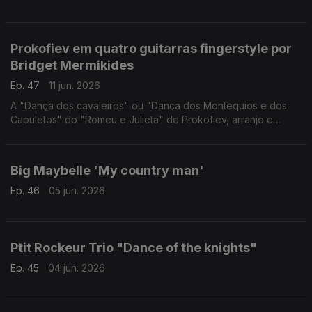
Prokofiev em quatro guitarras fingerstyle por
Bridget Mermikides
Ep. 47
11 jun. 2026
A "Dança dos cavaleiros" ou "Dança dos Montequios e dos
Capuletos" do "Romeu e Julieta" de Prokofiev, arranjo e
interpretação da guitarrista britânica Bridget Mermikides
Big Maybelle 'My country man'
Ep. 46
05 jun. 2026
Ptit Rockeur Trio "Dance of the knights"
Ep. 45
04 jun. 2026