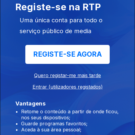
Registe-se na RTP
Mahalia Jackson - A inspiração em Handel com 'Joy to the
world'
Uma única conta para todo o
serviço público de media
Aretha Franklin
Ep. 25
28 mar. 2026
REGISTE-SE AGORA
Aretha Franklin - Handel celebrado em "Joy to the World" num
"Milagre em Manhattan"
Quero registar-me mais tarde
Nat King Cole - Celebração Handel com 'Joy to
Entrar (utilizadores registados)
the world'
Ep. 23
23 mar. 2026
Vantagens
Em 1960, Nat King Cole grava o álbum "The Magic of
Retome o conteúdo a partir de onde ficou,
Christmas" disco também conhecido como
nos seus dispositivos;
“The Christmas Song”
Guarde programas favoritos;
com arranjos musicais e direção de Ralph Carmichael.
Aceda à sua área pessoal;
Etta James