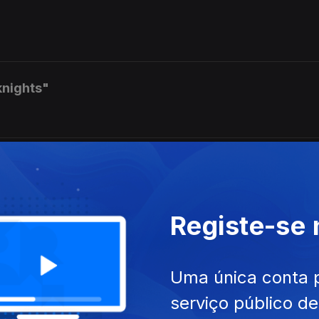
knights"
por MIchael Fix
Registe-se
Uma única conta 
serviço público d