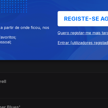
 Florida'
REGISTE-SE A
 partir de onde ficou, nos
 Ravel
Quero registar-me mais tar
avoritos;
ssoal;
Entrar (utilizadores regista
God's gift to women'
yell
her Blues'