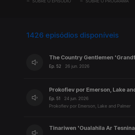
SOBRE O EPISÓDIO
SOBRE O PROGRAMA
1426
episódios disponíveis
930178
920859
910758
The Country Gentlemen 'Grandf
Ep. 52
26 jun. 2026
Prokofiev por Emerson, Lake an
Ep. 51
24 jun. 2026
Prokofiev por Emerson, Lake and Palmer
Tinariwen 'Oualahila Ar Tesnin