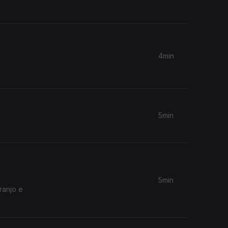
4min
5min
5min
ranjo e