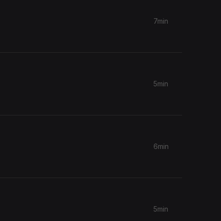
7min
5min
6min
5min