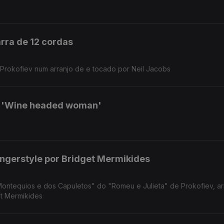
arra de 12 cordas
rokofiev num arranjo de e tocado por Neil Jacobs
 'Wine headed woman'
ingerstyle por Bridget Mermikides
ontequios e dos Capuletos" do "Romeu e Julieta" de Prokofiev, ar
get Mermikides