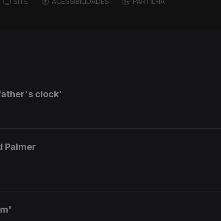
SITE
ACESSIBILIDADES
PARTILHA
ather's clock'
d Palmer
am'