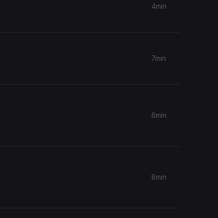
4min
7min
6min
8min