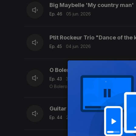
Big Maybelle 'My country man'
Ep. 46
05 jun. 2026
Ptit Rockeur Trio "Dance of the 
Ep. 45
04 jun. 2026
O Bolero de Ravel e MIchael Fix
Ep. 43
30 mai. 2026
O Bolero de Ravel ao estilo fingerpicking 
Guitar Shorty 'Get busy'
Ep. 44
29 mai. 2026