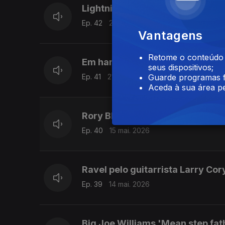
Lightnin' Hopkins 'Goin' back to
Ep. 42
22 mai. 2026
Vantagens
Retome o conteúdo a
Em harmónica, Larry Adler com
seus dispositivos;
Ep. 41
21 mai. 2026
Guarde programas f
Aceda à sua área pe
Rory Block & The Persuasions '
Ep. 40
15 mai. 2026
Ravel pelo guitarrista Larry Cor
Ep. 39
14 mai. 2026
Big Joe Williams 'Mean step fat