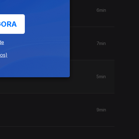
6min
GORA
de
7min
dos)
5min
9min