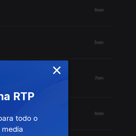
6min
5min
×
7min
 na RTP
6min
para todo o
e media