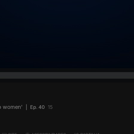
to women'
|
Ep. 40
15