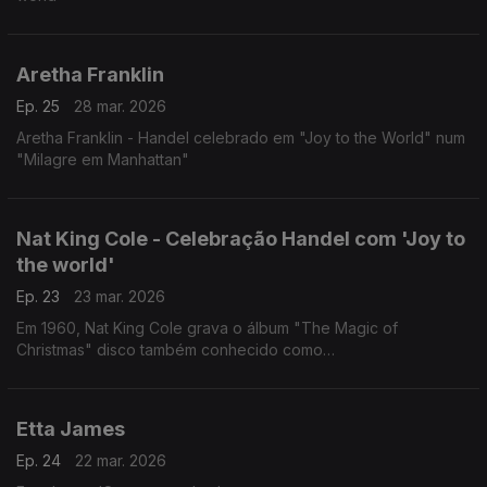
Aretha Franklin
Ep. 25
28 mar. 2026
Aretha Franklin - Handel celebrado em "Joy to the World" num
"Milagre em Manhattan"
Nat King Cole - Celebração Handel com 'Joy to
the world'
Ep. 23
23 mar. 2026
Em 1960, Nat King Cole grava o álbum "The Magic of
Christmas" disco também conhecido como
“The Christmas Song”
com arranjos musicais e direção de Ralph Carmichael.
Etta James
Ep. 24
22 mar. 2026