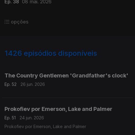
Ep. 38
08 mai. 2026
opções
1426
episódios disponíveis
930178
920859
910758
901523
The Country Gentlemen 'Grandfather's clock'
Ep. 52
26 jun. 2026
Prokofiev por Emerson, Lake and Palmer
Ep. 51
24 jun. 2026
Prokofiev por Emerson, Lake and Palmer