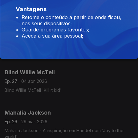
Dança húngara nº 4 de Brahms ao estilo Boogie Woogie pela
Vantagens
Orquestra do pianista Carmen Cavallaro
Retome o conteúdo a partir de onde ficou,
nos seus dispositivos;
Guarde programas favoritos;
Stevie Ray Vaughan
Aceda à sua área pessoal;
Ep. 28
05 abr. 2026
Stevie Ray Vaughan 'Scuttle buttin'
Blind Willie McTell
Ep. 27
04 abr. 2026
Blind Willie McTell 'Kill it kid'
Mahalia Jackson
Ep. 26
29 mar. 2026
Mahalia Jackson - A inspiração em Handel com 'Joy to the
world'