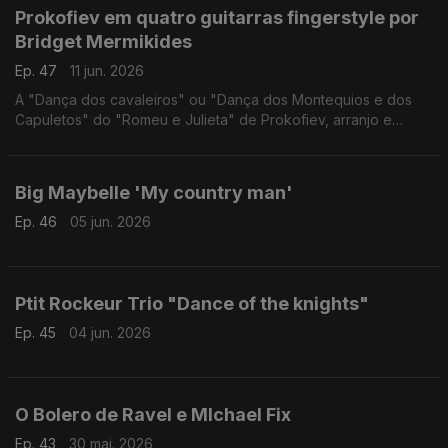
Prokofiev em quatro guitarras fingerstyle por
Bridget Mermikides
Ep. 47
11 jun. 2026
A "Dança dos cavaleiros" ou "Dança dos Montequios e dos
Capuletos" do "Romeu e Julieta" de Prokofiev, arranjo e
interpretação da guitarrista britânica Bridget Mermikides
Big Maybelle 'My country man'
Ep. 46
05 jun. 2026
Ptit Rockeur Trio "Dance of the knights"
Ep. 45
04 jun. 2026
O Bolero de Ravel e MIchael Fix
Ep. 43
30 mai. 2026