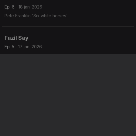
Ep. 6
18 jan. 2026
Pete Franklin 'Six white horses'
Fazil Say
Ep. 5
17 jan. 2026
Fazil Say - Mozart 270 'Alla turca jazz'
James Cotton
Ep. 4
11 jan. 2026
James Cotton 'Soul survivor'