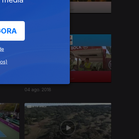
01 set. 2018
GORA
de
dos)
04 ago. 2018