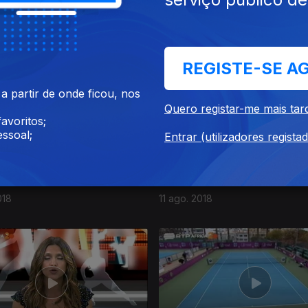
18
08 set. 2018
REGISTE-SE A
 partir de onde ficou, nos
Quero registar-me mais tar
avoritos;
ssoal;
Entrar (utilizadores regista
018
11 ago. 2018