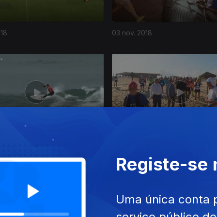
018
03 nov. 2018
18
06 out. 2018
Registe-se
Uma única conta 
serviço público d