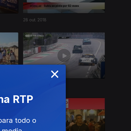
28 out. 2018
×
29 set. 2018
 na RTP
para todo o
e media