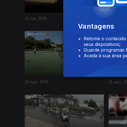
22 set. 2018
15 set. 20
Vantagens
Retome o conteúdo a
seus dispositivos;
Guarde programas f
Aceda à sua área pe
25 ago. 2018
18 ago. 2
355546