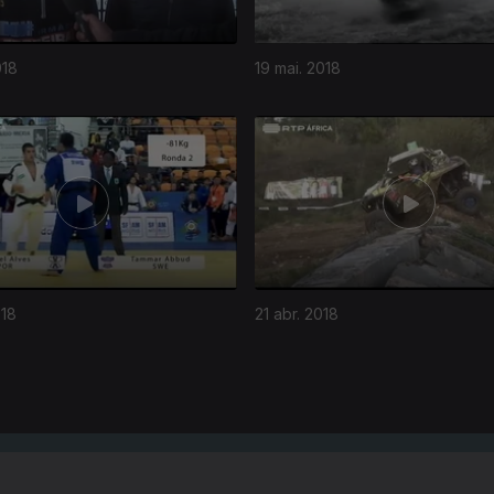
018
19 mai. 2018
018
21 abr. 2018
Instale a aplicação
RTP Play