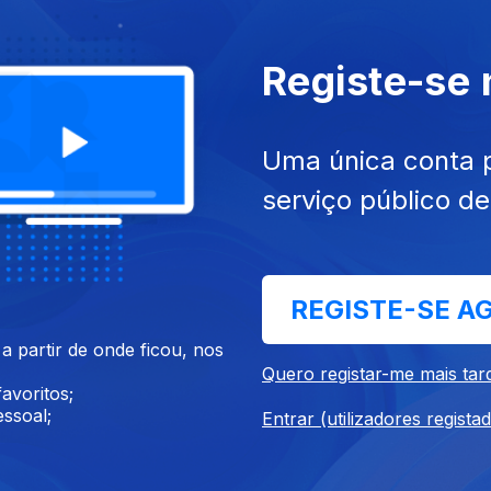
Registe-se
018
03 nov. 2018
Uma única conta 
serviço público d
REGISTE-SE A
18
06 out. 2018
 partir de onde ficou, nos
Quero registar-me mais tar
avoritos;
ssoal;
Entrar (utilizadores regista