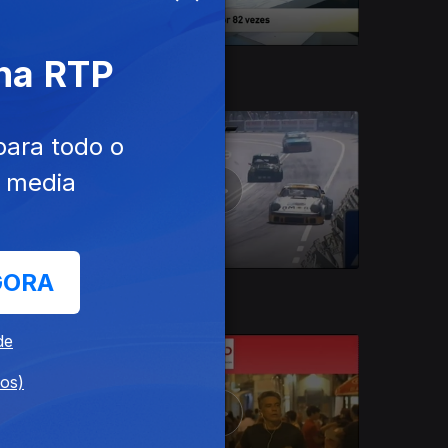
 na RTP
28 out. 2018
para todo o
e media
GORA
29 set. 2018
de
dos)