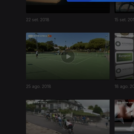
22 set. 2018
15 set. 20
25 ago. 2018
18 ago. 2
355546