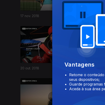
17 nov. 2018
10 nov. 2
367124
Vantagens
20 out. 2018
13 out. 20
Retome o conteúdo a
seus dispositivos;
Guarde programas f
Aceda à sua área pe