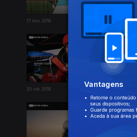
17 nov. 2018
10 nov. 2
367124
Vantagens
20 out. 2018
13 out. 20
Retome o conteúdo a
seus dispositivos;
Guarde programas f
Aceda à sua área pe