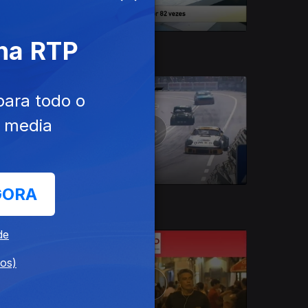
 na RTP
28 out. 2018
para todo o
e media
GORA
29 set. 2018
de
dos)