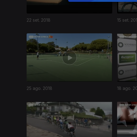
22 set. 2018
15 set. 20
25 ago. 2018
18 ago. 2
355546