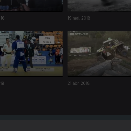
018
19 mai. 2018
018
21 abr. 2018
Instale a aplicação
RTP Play