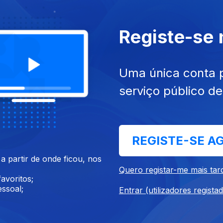
Registe-se
018
03 nov. 2018
Uma única conta 
serviço público d
REGISTE-SE A
18
06 out. 2018
 partir de onde ficou, nos
Quero registar-me mais tar
avoritos;
ssoal;
Entrar (utilizadores regista