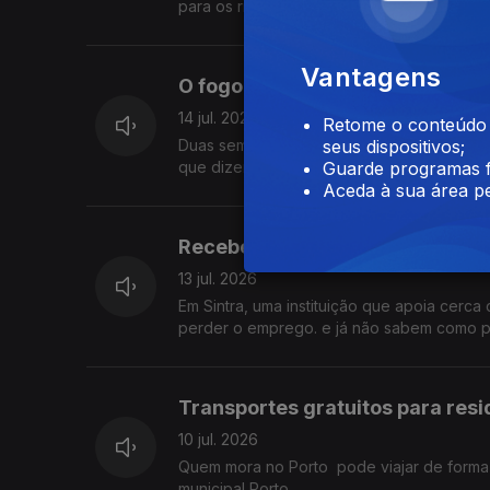
para os riscos da proposta e pedem uma r
Vantagens
O fogo passou mas as dificulda
14 jul. 2026
Retome o conteúdo a
Duas semanas depois do grande incêndio 
seus dispositivos;
que dizem ter sido esquecidos e reclamam
Guarde programas f
Aceda à sua área pe
Receber apenas 40% do salário
13 jul. 2026
Em Sintra, uma instituição que apoia cerca
perder o emprego. e já não sabem como pa
Transportes gratuitos para resi
10 jul. 2026
Quem mora no Porto pode viajar de forma gr
municipal Porto.