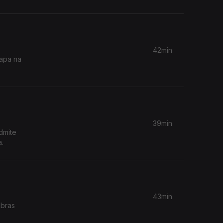
42min
tapa na
39min
dmite
a.
43min
obras