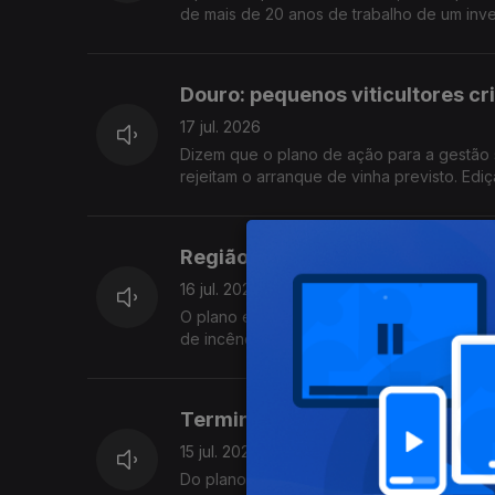
de mais de 20 anos de trabalho de um inves
Douro: pequenos viticultores cr
17 jul. 2026
Dizem que o plano de ação para a gestão
rejeitam o arranque de vinha previsto. Edi
Região do Cávado investe 88 Mi
16 jul. 2026
O plano estratégico acaba de receber luz v
de incêndio, gerir melhor a paisagem e pr
Termina hoje a consulta pública
15 jul. 2026
Do plano que pode acelerar a instalação de