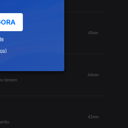
GORA
41min
dores
de
dos)
44min
res temem
42min
artão