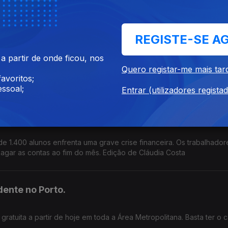
evisão do documento. Edição Cláudia Costa
REGISTE-SE A
des ficaram
 partir de onde ficou, nos
que devastou parte dos concelhos de Vouzela e Águeda, há mora
Quero registar-me mais tar
 apoios urgentes. Edição de Cláudia Costa
avoritos;
ssoal;
Entrar (utilizadores regista
 sem saber o que acontece amanhã
 de 1.400 alunos enfrenta uma grave crise financeira. Os trabalhado
gar as contas ao fim do mês. Edição de Cláudia Costa
dente no Porto.
atuita a partir de hoje em toda a Área Metropolitana. Basta ter o c