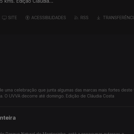
5 kms. Edição Cláudia
SITE
ACESSIBILIDADES
RSS
TRANSFERÊNCI
 de uma celebração que junta algumas das marcas mais fortes deste te
atura. O UVVA decorre até domingo. Edição de Cláudia Costa
nteira
do Parque Natural de Montesinho, está a preocupar autarcas e