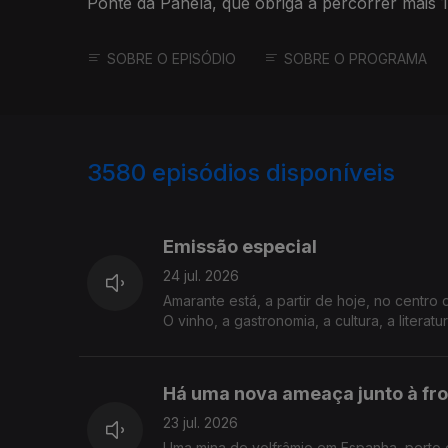
Ponte da Panela, que obriga a percorrer mais 1
Costa.
SOBRE O EPISÓDIO
SOBRE O PROGRAMA
3580
episódios disponíveis
941601
938105
Emissão especial
24 jul. 2026
Amarante está, a partir de hoje, no centro
O vinho, a gastronomia, a cultura, a liter
Há uma nova ameaça junto à fro
23 jul. 2026
Uma mina de volfrâmio em Espanha, perto 