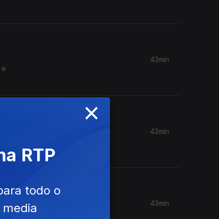
43min
 e
×
42min
r o risco
 na RTP
para todo o
43min
e media
 alertam