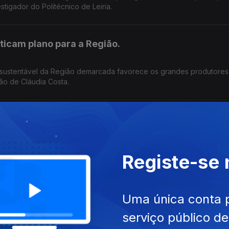
tigador do Politécnico de Leiria.
iticam plano para a Região.
 sustentável da Região demarcada favorece os grandes produtores
ção de Cláudia Costa.
lhões na prevenção de incêndios.
erde e prevê intervenções em seis municípios . O objetivo é reduzi
Registe-se
oteger as populações .Edição Cláudia Costa
Uma única conta 
serviço público d
 centrais eólicas e solares em Portugal. Autarquias e ambientalistas