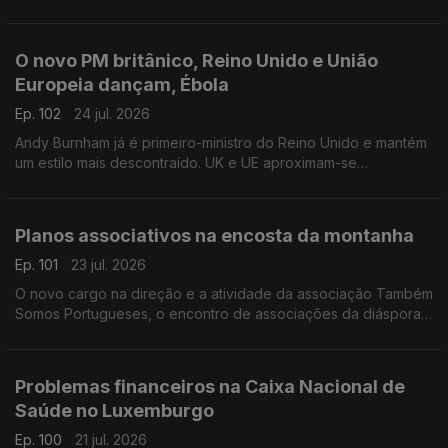
da última onde de calor na Bélgica.
Com Inês Pereira, em Bruxelas, Bélgica.
O novo PM britânico, Reino Unido e União
Europeia dançam, Ébola
Ep. 102
24 jul. 2026
Andy Burnham já é primeiro-ministro do Reino Unido e mantém
um estilo mais descontraído. UK e UE aproximam-se
informalmente. Suspeito de contacto com Ébola internado em
Londres.
Com Diogo Martins, em Londres, Reino Unido.
Planos associativos na encosta da montanha
Ep. 101
23 jul. 2026
O novo cargo na direção e a atividade da associação Também
Somos Portugueses, o encontro de associações da diáspora
e passeios na Covilhã.
Com Alfredo Stoffel, dirigente associativo na Alemanha.
Problemas financeiros na Caixa Nacional de
Saúde no Luxemburgo
Ep. 100
21 jul. 2026