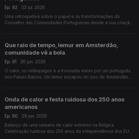
Ep. 92
02 jul. 2026
Uma retrospetiva sobre o papel e as transformações do
Conselho das Comunidades Portuguesas desde a sua criação
em 1981.
Com Alfredo Stoffel, dirigente associativo na Alemanha.
Que raio de tempo, lemur em Amsterdão,
comunidade vê a bola
Ep. 91
30 jun. 2026
O calor, os relâmpagos e a trovoada vistos por um português
nos Países Baixos. Um lemur escapou do zoo de Amsterdão.
Comunidade junta-se para ver a seleção no Mundial.
Com Amadeu Dias, em Utrech, Países Baixos.
Onda de calor e festa ruidosa dos 250 anos
americanos
Ep. 90
29 jun. 2026
Balanço de uma semana de calor extremo na Bélgica.
Celebração ruidosa dos 250 anos da independência dos EUA
em parque público de Bruxelas gera protestos de vizinhos.