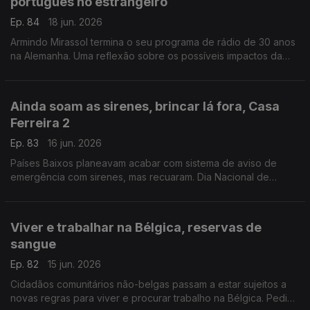
português no estrangeiro
Ep. 84
18 jun. 2026
Armindo Mirassol termina o seu programa de rádio de 30 anos
na Alemanha. Uma reflexão sobre os possíveis impactos da
reforma do ensino de português no estrangeiro.
Com Alfredo Stoffel, dirigente associativo na Alemanha.
Ainda soam as sirenes, brincar lá fora, Casa
Ferreira 2
Ep. 83
16 jun. 2026
Países Baixos planeavam acabar com sistema de aviso de
emergência com sirenes, mas recuaram. Dia Nacional de
Brincar Lá Fora, a 10 de junho. Novo café / restaurante
português.
Com Amadeu Dias, em Utrecht, Países Baixos
Viver e trabalhar na Bélgica, reservas de
sangue
Ep. 82
15 jun. 2026
Cidadãos comunitários não-belgas passam a estar sujeitos a
novas regras para viver e procurar trabalho na Bélgica. Pedido