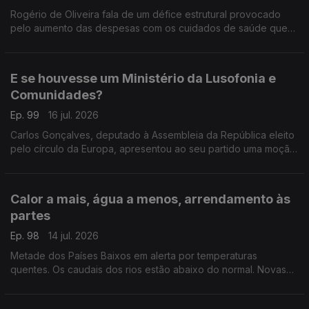
Rogério de Oliveira fala de um défice estrutural provocado
pelo aumento das despesas com os cuidados de saúde que
pode por em causa o CNS. Ainda destaque para a subida do
preço dos combustíveis e apoio às famílias.
E se houvesse um Ministério da Lusofonia e
Comunidades?
Ep. 99
16 jul. 2026
Carlos Gonçalves, deputado à Assembleia da República eleito
pelo círculo da Europa, apresentou ao seu partido uma moção
com esta proposta.
Com Alfredo Stoffel, dirigente associativo na Alemanha.
Calor a mais, água a menos, arrendamento às
partes
Ep. 98
14 jul. 2026
Metade dos Países Baixos em alerta por temperaturas
quentes. Os caudais dos rios estão abaixo do normal. Novas
regras para arrendamento em regime de cohabitação.
Com Amadeu Dias, em Utrecht, Países Baixos.