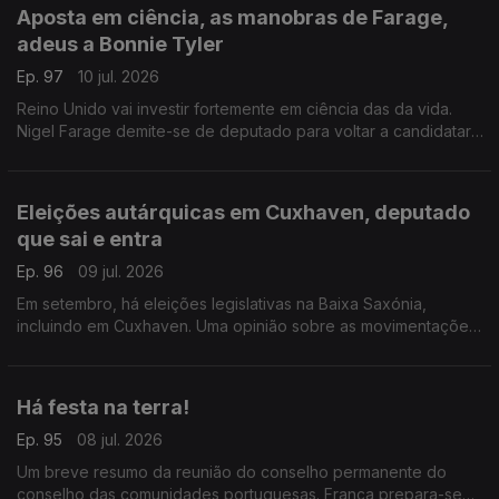
Aposta em ciência, as manobras de Farage,
adeus a Bonnie Tyler
Ep. 97
10 jul. 2026
Reino Unido vai investir fortemente em ciência das da vida.
Nigel Farage demite-se de deputado para voltar a candidatar-
se. Morreu Bonnie Tyler em Portugal.
Com Diogo Martins, em Londres, Reino Unido.
Eleições autárquicas em Cuxhaven, deputado
que sai e entra
Ep. 96
09 jul. 2026
Em setembro, há eleições legislativas na Baixa Saxónia,
incluindo em Cuxhaven. Uma opinião sobre as movimentações
parlamentares de um deputado do círculo da Europa.
Com Alfredo Stoffel, dirigente associativo na Alemanha.
Há festa na terra!
Ep. 95
08 jul. 2026
Um breve resumo da reunião do conselho permanente do
conselho das comunidades portuguesas. França prepara-se