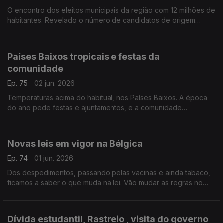
O encontro dos eleitos municipais da região com 12 milhões de
habitantes. Revelado o número de candidatos de origem
portuguesa, nas últimas eleições.
Com Paulo Marques, conselheiro das comunidades
portuguesas em França.
Países Baixos tropicais e festas da
comunidade
Ep. 75
02 jun. 2026
Temperaturas acima do habitual, nos Países Baixos. A época
do ano pede festas e ajuntamentos, e a comunidade
portuguesa já se mexe nesse sentido.
Com Amadeu Dias, em Utrecht, Países Baixos.
Novas leis em vigor na Bélgica
Ep. 74
01 jun. 2026
Dos despedimentos, passando pelas vacinas e ainda tabaco,
ficamos a saber o que muda na lei. Vão mudar as regras no
transporte de líquidos no aeroporto de Bruxelas. Novidades
partilhadas por Inês Pereira.
Dívida estudantil, Rastreio , visita do governo