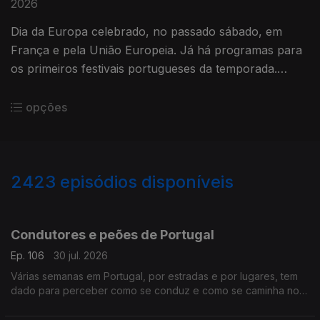
2026
Dia da Europa celebrado, no passado sábado, em
França e pela União Europeia. Já há programas para
os primeiros festivais portugueses da temporada.
Com Paulo Marques, conselheiro das comunidades
portuguesas em França.
opções
2423
episódios disponíveis
941363
936507
932114
Condutores e peões de Portugal
Ep. 106
30 jul. 2026
Várias semanas em Portugal, por estradas e por lugares, tem
dado para perceber como se conduz e como se caminha no
país.
Com Alfredo Stoffel, dirigente associativo na Alemanha.