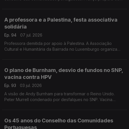
para festas de verão nas regiões rurais.
Com Paulo Marques, conselheiro das comunidades
portuguesas em França.
A professora e a Palestina, festa associativa
solidária
Ep. 94
07 jul. 2026
Professora demitida por apoio à Palestina. A Associação
Cultural e Humanitária da Bairrada no Luxemburgo organiza
festa solidária no próximo fim de semana.
Com Rogério de Oliveira, dirigente associativo no
Luxemburgo.
O plano de Burnham, desvio de fundos no SNP,
vacina contra HPV
Ep. 93
03 jul. 2026
A visão de Andy Burnham para transformar o Reino Unido.
Peter Murrell condenado por desfalques no SNP. Vacina
contra HPV reduz risco de cancro do colo do útero para
quase zero.
Com Elisa Clemente, em Londres, Reino Unido.
Os 45 anos do Conselho das Comunidades
Portuguesas