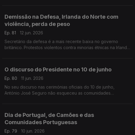
para donativos de sangue, especialmente O Rh +.
Com Inês Pereira, em Bruxelas, Bélgica.
Demissão na Defesa, Irlanda do Norte com
violência, perda de peso
Ep. 81
12 jun. 2026
Secretário da defesa é a mais recente baixa no governo
britânico. Protestos violentos contra minorias étnicas na Irlanda
do Norte. Novo comprimido para obesidade no Reino Unido.
Com Diogo Martins, em Londres, Reino Unido.
O discurso do Presidente no 10 de junho
Ep. 80
11 jun. 2026
No seu discurso nas cerimónias oficiais do 10 de junho,
António José Seguro não esqueceu as comunidades
portuguesas no estrangeiro eo todo o seu pontencial.
Com Alfredo Stoffel, dirigente associativo na Alemanha.
Dia de Portugal, de Camões e das
Comunidades Portuguesas
Ep. 79
10 jun. 2026