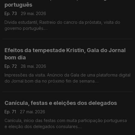
português
Ep. 73
29 mai. 2026
Dívida estudantil, Rastreio do cancro da próstata, visita do
governo português.
Com Diogo Martins, em Londres, Reino Unido
Efeitos da tempestade Kristin, Gala do Jornal
bom dia
Ep. 72
28 mai. 2026
Impressões da visita. Anúncio da Gala de uma plataforma digital
do Jornal bom dia no próximo fim de semana.
Alfredo Stoffel, dirigente associativo na Alemanha, de férias
em Portugal
Canícula, festas e eleições dos delegados
Ep. 71
27 mai. 2026
Canícula, início das festas com muita participação portuguesa
e eleição dos delegados consulares.
Com Paulo Marques, conselheiro das comunidades