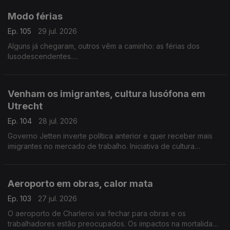
Modo férias
Ep. 105
29 jul. 2026
Alguns já chegaram, outros vêm a caminho: as férias dos
lusodescendentes.
Com Paulo Marques, conselheiro das comunidades
portuguesas em França.
Venham os imigrantes, cultura lusófona em
Utrecht
Ep. 104
28 jul. 2026
Governo Jetten inverte política anterior e quer receber mais
imigrantes no mercado de trabalho. Iniciativa de cultura
lusófona a partir de setembro em Utrecht.
Com Amadeu Dias, em Utrecht, Países Baixos.
Aeroporto em obras, calor mata
Ep. 103
27 jul. 2026
O aeroporto de Charleroi vai fechar para obras e os
trabalhadores estão preocupados. Os impactos na mortalidade