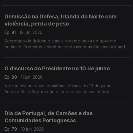
para donativos de sangue, especialmente O Rh +.
Com Inês Pereira, em Bruxelas, Bélgica.
Demissão na Defesa, Irlanda do Norte com
violência, perda de peso
Ep. 81
12 jun. 2026
Secretário da defesa é a mais recente baixa no governo
britânico. Protestos violentos contra minorias étnicas na Irlanda
do Norte. Novo comprimido para obesidade no Reino Unido.
Com Diogo Martins, em Londres, Reino Unido.
O discurso do Presidente no 10 de junho
Ep. 80
11 jun. 2026
No seu discurso nas cerimónias oficiais do 10 de junho,
António José Seguro não esqueceu as comunidades
portuguesas no estrangeiro eo todo o seu pontencial.
Com Alfredo Stoffel, dirigente associativo na Alemanha.
Dia de Portugal, de Camões e das
Comunidades Portuguesas
Ep. 79
10 jun. 2026