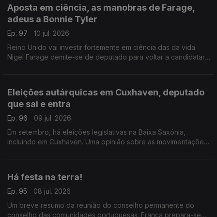
Aposta em ciência, as manobras de Farage,
adeus a Bonnie Tyler
Ep. 97
10 jul. 2026
Reino Unido vai investir fortemente em ciência das da vida.
Nigel Farage demite-se de deputado para voltar a candidatar-
se. Morreu Bonnie Tyler em Portugal.
Com Diogo Martins, em Londres, Reino Unido.
Eleições autárquicas em Cuxhaven, deputado
que sai e entra
Ep. 96
09 jul. 2026
Em setembro, há eleições legislativas na Baixa Saxónia,
incluindo em Cuxhaven. Uma opinião sobre as movimentações
parlamentares de um deputado do círculo da Europa.
Com Alfredo Stoffel, dirigente associativo na Alemanha.
Há festa na terra!
Ep. 95
08 jul. 2026
Um breve resumo da reunião do conselho permanente do
conselho das comunidades portuguesas. França prepara-se