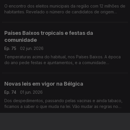
O encontro dos eleitos municipais da região com 12 milhões de
habitantes. Revelado o número de candidatos de origem
portuguesa, nas últimas eleições.
Com Paulo Marques, conselheiro das comunidades
portuguesas em França.
Países Baixos tropicais e festas da
comunidade
Ep. 75
02 jun. 2026
Temperaturas acima do habitual, nos Países Baixos. A época
do ano pede festas e ajuntamentos, e a comunidade
portuguesa já se mexe nesse sentido.
Com Amadeu Dias, em Utrecht, Países Baixos.
Novas leis em vigor na Bélgica
Ep. 74
01 jun. 2026
Dos despedimentos, passando pelas vacinas e ainda tabaco,
ficamos a saber o que muda na lei. Vão mudar as regras no
transporte de líquidos no aeroporto de Bruxelas. Novidades
partilhadas por Inês Pereira.
Dívida estudantil, Rastreio , visita do governo