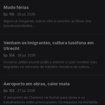
Modo férias
Ep. 105
29 jul. 2026
Alguns já chegaram, outros vêm a caminho: as férias dos
lusodescendentes.
Com Paulo Marques, conselheiro das comunidades
portuguesas em França.
Venham os imigrantes, cultura lusófona em
Utrecht
Ep. 104
28 jul. 2026
Governo Jetten inverte política anterior e quer receber mais
imigrantes no mercado de trabalho. Iniciativa de cultura
lusófona a partir de setembro em Utrecht.
Com Amadeu Dias, em Utrecht, Países Baixos.
Aeroporto em obras, calor mata
Ep. 103
27 jul. 2026
O aeroporto de Charleroi vai fechar para obras e os
trabalhadores estão preocupados. Os impactos na mortalidade