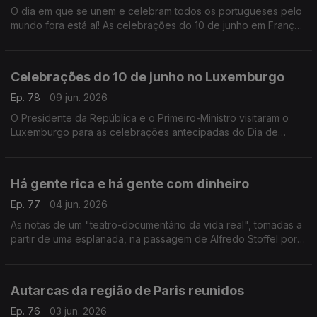
O dia em que se unem e celebram todos os portugueses pelo
mundo fora está aí! As celebrações do 10 de junho em França.
Com Paulo Marques, conselheiros das comunidades
portuguesas em França.
Celebrações do 10 de junho no Luxemburgo
Ep. 78
09 jun. 2026
O Presidente da República e o Primeiro-Ministro visitaram o
Luxemburgo para as celebrações antecipadas do Dia de
Portugal com a comunidade portuguesa.
Com Rogério de Oliveira, dirigente associativo no
Luxemburgo.
Há gente rica e há gente com dinheiro
Ep. 77
04 jun. 2026
As notas de um "teatro-documentário da vida real", tomadas a
partir de uma esplanada, na passagem de Alfredo Stoffel por
Lisboa.
Com Alfredo Stoffel, dirigente associativo na Alemanha.
Autarcas da região de Paris reunidos
Ep. 76
03 jun. 2026