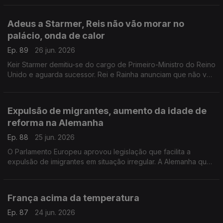
Com Inês Pereira, em Bruxelas, Bélgica.
Adeus a Starmer, Reis não vão morar no
palácio, onda de calor
Ep. 89
26 jun. 2026
Keir Starmer demitiu-se do cargo de Primeiro-Ministro do Reino
Unido e aguarda sucessor. Rei e Rainha anunciam que não vão
viver em Buckingham. Onda de calor no Reino Unido.
Com Diogo Martins, em Londres, Reino Unido.
Expulsão de migrantes, aumento da idade de
reforma na Alemanha
Ep. 88
25 jun. 2026
O Parlamento Europeu aprovou legislação que facilita a
expulsão de imigrantes em situação irregular. A Alemanha quer
subir a idade da reforma.
Com Alfredo Stoffel, dirigente associativo na Alemanha.
França acima da temperatura
Ep. 87
24 jun. 2026