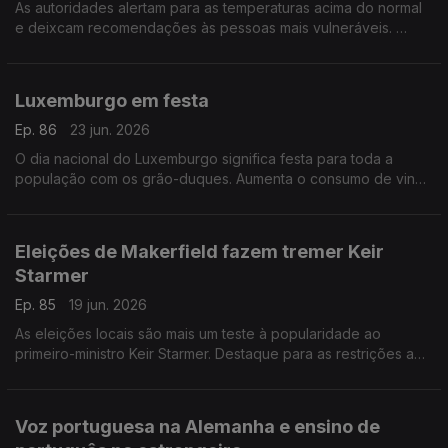
As autoridades alertam para as temperaturas acima do normal
e deixcam recomendações às pessoas mais vulneráveis.
Com Paulo Marques, conselheiro das comunidades
portuguesas em França.
Luxemburgo em festa
Ep. 86
23 jun. 2026
O dia nacional do Luxemburgo significa festa para toda a
população com os grão-duques. Aumenta o consumo de vinho
sem álcool.
Com Rogério de Oliveira, dirigente associativo no
Luxemburgo.
Eleições de Makerfield fazem tremer Keir
Starmer
Ep. 85
19 jun. 2026
As eleições locais são mais um teste à popularidade ao
primeiro-ministro Keir Starmer. Destaque para as restrições a
redes sociais para menores de 16 anos e novo tratamento
para lúpus. Com Elisa Clemente no Reino Unido.
Voz portuguesa na Alemanha e ensino de