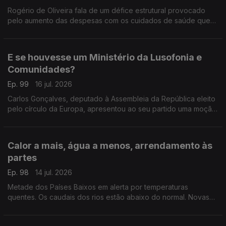
Rogério de Oliveira fala de um défice estrutural provocado
pelo aumento das despesas com os cuidados de saúde que
pode por em causa o CNS. Ainda destaque para a subida do
preço dos combustíveis e apoio às famílias.
E se houvesse um Ministério da Lusofonia e
Comunidades?
Ep. 99
16 jul. 2026
Carlos Gonçalves, deputado à Assembleia da República eleito
pelo círculo da Europa, apresentou ao seu partido uma moção
com esta proposta.
Com Alfredo Stoffel, dirigente associativo na Alemanha.
Calor a mais, água a menos, arrendamento às
partes
Ep. 98
14 jul. 2026
Metade dos Países Baixos em alerta por temperaturas
quentes. Os caudais dos rios estão abaixo do normal. Novas
regras para arrendamento em regime de cohabitação.
Com Amadeu Dias, em Utrecht, Países Baixos.