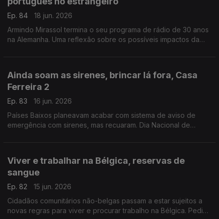
português no estrangeiro
Ep. 84
18 jun. 2026
Armindo Mirassol termina o seu programa de rádio de 30 anos
na Alemanha. Uma reflexão sobre os possíveis impactos da
reforma do ensino de português no estrangeiro.
Com Alfredo Stoffel, dirigente associativo na Alemanha.
Ainda soam as sirenes, brincar lá fora, Casa
Ferreira 2
Ep. 83
16 jun. 2026
Países Baixos planeavam acabar com sistema de aviso de
emergência com sirenes, mas recuaram. Dia Nacional de
Brincar Lá Fora, a 10 de junho. Novo café / restaurante
português.
Com Amadeu Dias, em Utrecht, Países Baixos
Viver e trabalhar na Bélgica, reservas de
sangue
Ep. 82
15 jun. 2026
Cidadãos comunitários não-belgas passam a estar sujeitos a
novas regras para viver e procurar trabalho na Bélgica. Pedido