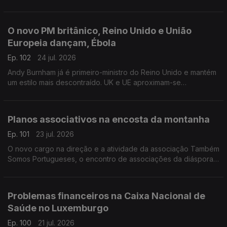
da última onde de calor na Bélgica.
Com Inês Pereira, em Bruxelas, Bélgica.
O novo PM britânico, Reino Unido e União
Europeia dançam, Ébola
Ep. 102
24 jul. 2026
Andy Burnham já é primeiro-ministro do Reino Unido e mantém
um estilo mais descontraído. UK e UE aproximam-se
informalmente. Suspeito de contacto com Ébola internado em
Londres.
Com Diogo Martins, em Londres, Reino Unido.
Planos associativos na encosta da montanha
Ep. 101
23 jul. 2026
O novo cargo na direção e a atividade da associação Também
Somos Portugueses, o encontro de associações da diáspora
e passeios na Covilhã.
Com Alfredo Stoffel, dirigente associativo na Alemanha.
Problemas financeiros na Caixa Nacional de
Saúde no Luxemburgo
Ep. 100
21 jul. 2026