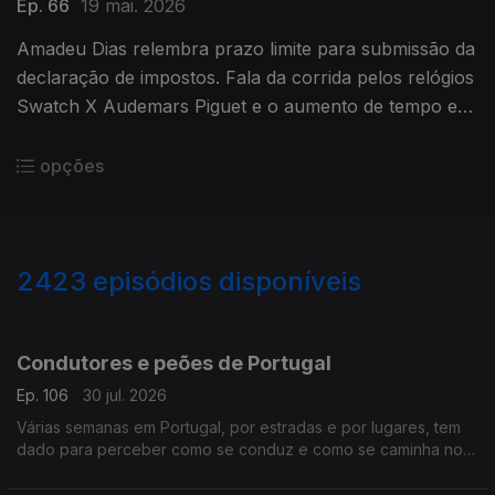
Ep. 66
19 mai. 2026
Amadeu Dias relembra prazo limite para submissão da
declaração de impostos. Fala da corrida pelos relógios
Swatch X Audemars Piguet e o aumento de tempo em
trajeto casa - trabalho.
opções
2423
episódios disponíveis
941363
936507
932114
Condutores e peões de Portugal
Ep. 106
30 jul. 2026
Várias semanas em Portugal, por estradas e por lugares, tem
dado para perceber como se conduz e como se caminha no
país.
Com Alfredo Stoffel, dirigente associativo na Alemanha.