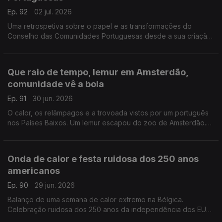
Ep. 92
02 jul. 2026
Uma retrospetiva sobre o papel e as transformações do
Conselho das Comunidades Portuguesas desde a sua criação
em 1981.
Com Alfredo Stoffel, dirigente associativo na Alemanha.
Que raio de tempo, lemur em Amsterdão,
comunidade vê a bola
Ep. 91
30 jun. 2026
O calor, os relâmpagos e a trovoada vistos por um português
nos Países Baixos. Um lemur escapou do zoo de Amsterdão.
Comunidade junta-se para ver a seleção no Mundial.
Com Amadeu Dias, em Utrech, Países Baixos.
Onda de calor e festa ruidosa dos 250 anos
americanos
Ep. 90
29 jun. 2026
Balanço de uma semana de calor extremo na Bélgica.
Celebração ruidosa dos 250 anos da independência dos EUA
em parque público de Bruxelas gera protestos de vizinhos.