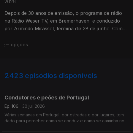
2026
Depois de 30 anos de emissão, o programa de rádio
na Rádio Weser TV, em Bremerhaven, e conduzido
por Armindo Mirassol, termina dia 28 de junho. Com
Alfredo Stoffel.
opções
2423
episódios disponíveis
941363
936507
Condutores e peões de Portugal
Ep. 106
30 jul. 2026
Várias semanas em Portugal, por estradas e por lugares, tem
dado para perceber como se conduz e como se caminha no
país.
Com Alfredo Stoffel, dirigente associativo na Alemanha.