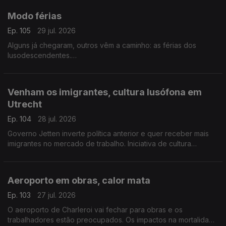
Modo férias
Ep. 105
29 jul. 2026
Alguns já chegaram, outros vêm a caminho: as férias dos
lusodescendentes.
Com Paulo Marques, conselheiro das comunidades
portuguesas em França.
Venham os imigrantes, cultura lusófona em
Utrecht
Ep. 104
28 jul. 2026
Governo Jetten inverte política anterior e quer receber mais
imigrantes no mercado de trabalho. Iniciativa de cultura
lusófona a partir de setembro em Utrecht.
Com Amadeu Dias, em Utrecht, Países Baixos.
Aeroporto em obras, calor mata
Ep. 103
27 jul. 2026
O aeroporto de Charleroi vai fechar para obras e os
trabalhadores estão preocupados. Os impactos na mortalidade