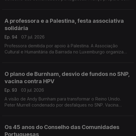
para festas de verão nas regiões rurais.
Com Paulo Marques, conselheiro das comunidades
portuguesas em França.
A professora e a Palestina, festa associativa
solidária
Ep. 94
07 jul. 2026
Professora demitida por apoio à Palestina. A Associação
Cultural e Humanitária da Bairrada no Luxemburgo organiza
festa solidária no próximo fim de semana.
Com Rogério de Oliveira, dirigente associativo no
Luxemburgo.
O plano de Burnham, desvio de fundos no SNP,
vacina contra HPV
Ep. 93
03 jul. 2026
A visão de Andy Burnham para transformar o Reino Unido.
Peter Murrell condenado por desfalques no SNP. Vacina
contra HPV reduz risco de cancro do colo do útero para
quase zero.
Com Elisa Clemente, em Londres, Reino Unido.
Os 45 anos do Conselho das Comunidades
Portuguesas