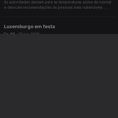
As autoridades alertam para as temperaturas acima do normal
e deixcam recomendações às pessoas mais vulneráveis.
Com Paulo Marques, conselheiro das comunidades
portuguesas em França.
Luxemburgo em festa
Ep. 86
23 jun. 2026
O dia nacional do Luxemburgo significa festa para toda a
população com os grão-duques. Aumenta o consumo de vinho
sem álcool.
Com Rogério de Oliveira, dirigente associativo no
Luxemburgo.
Eleições de Makerfield fazem tremer Keir
Starmer
Ep. 85
19 jun. 2026
As eleições locais são mais um teste à popularidade ao
primeiro-ministro Keir Starmer. Destaque para as restrições a
redes sociais para menores de 16 anos e novo tratamento
para lúpus. Com Elisa Clemente no Reino Unido.
Voz portuguesa na Alemanha e ensino de