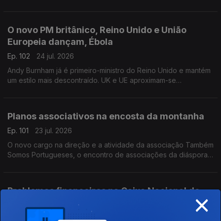
da última onde de calor na Bélgica.
Com Inês Pereira, em Bruxelas, Bélgica.
O novo PM britânico, Reino Unido e União
Europeia dançam, Ébola
Ep. 102
24 jul. 2026
Andy Burnham já é primeiro-ministro do Reino Unido e mantém
um estilo mais descontraído. UK e UE aproximam-se
informalmente. Suspeito de contacto com Ébola internado em
Londres.
Com Diogo Martins, em Londres, Reino Unido.
Planos associativos na encosta da montanha
Ep. 101
23 jul. 2026
O novo cargo na direção e a atividade da associação Também
Somos Portugueses, o encontro de associações da diáspora
e passeios na Covilhã.
Com Alfredo Stoffel, dirigente associativo na Alemanha.
Problemas financeiros na Caixa Nacional de
×
Saúde no Luxemburgo
Ep. 100
21 jul. 2026