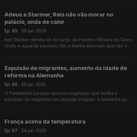
Com Inês Pereira, em Bruxelas, Bélgica.
Adeus a Starmer, Reis não vão morar no
palácio, onda de calor
Ep. 89
26 jun. 2026
Keir Starmer demitiu-se do cargo de Primeiro-Ministro do Reino
Unido e aguarda sucessor. Rei e Rainha anunciam que não vão
viver em Buckingham. Onda de calor no Reino Unido.
Com Diogo Martins, em Londres, Reino Unido.
Expulsão de migrantes, aumento da idade de
reforma na Alemanha
Ep. 88
25 jun. 2026
O Parlamento Europeu aprovou legislação que facilita a
expulsão de imigrantes em situação irregular. A Alemanha quer
subir a idade da reforma.
Com Alfredo Stoffel, dirigente associativo na Alemanha.
França acima da temperatura
Ep. 87
24 jun. 2026