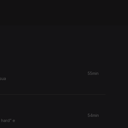
55min
 sua
54min
 hard” e