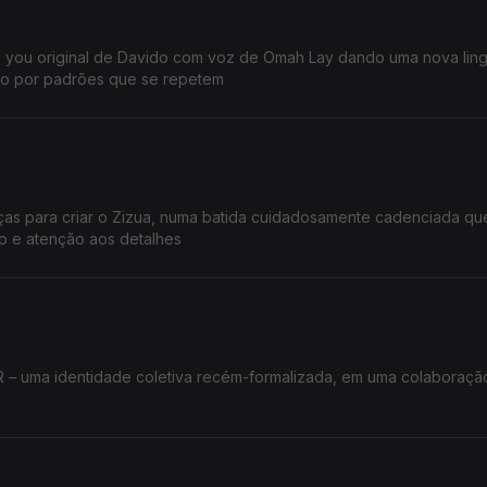
al de Davido com voz de Omah Lay dando uma nova linguagem
rítmica e impulsionando o groove carregado por padrões que se repetem
rças para criar o Zizua, numa batida cuidadosamente cadenciada qu
o e atenção aos detalhes
ER – uma identidade coletiva recém-formalizada, em uma colaboraçã