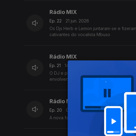
Rádio MIX
Ep. 22
21 jun. 2026
Os Djs Herb e Lemon juntaram-se e fizera
cativantes do vocalista Mbuso
Rádio MIX
Ep. 21
14 jun. 2026
O DJ e produtor italiano Jacko e a cantor
envolvendo instrumentais espaçosos e ond
Rádio MIX
Ep. 20
07 jun. 2026
A nova faixa dinâmica dos artistas Sammi f