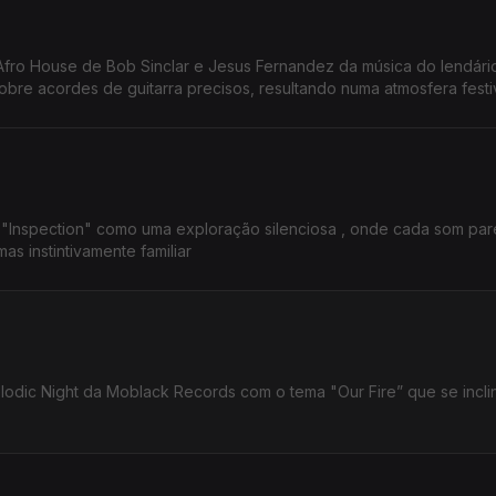
fro House de Bob Sinclar e Jesus Fernandez da música do lendári
re acordes de guitarra precisos, resultando numa atmosfera festi
a "Inspection" como uma exploração silenciosa , onde cada som pa
s instintivamente familiar
elodic Night da Moblack Records com o tema "Our Fire” que se incli