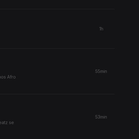
1h
55min
mos Afro
53min
eatz se