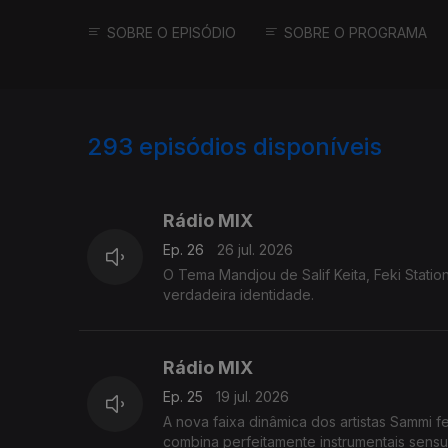
SOBRE O EPISÓDIO
SOBRE O PROGRAMA
293
episódios disponíveis
927374
903413
884144
Rádio MIX
Ep. 26
26 jul. 2026
O Tema Mandjou de Salif Keita, Feki Stati
verdadeira identidade.
Rádio MIX
Ep. 25
19 jul. 2026
A nova faixa dinâmica dos artistas Sammi f
combina perfeitamente instrumentais sensu