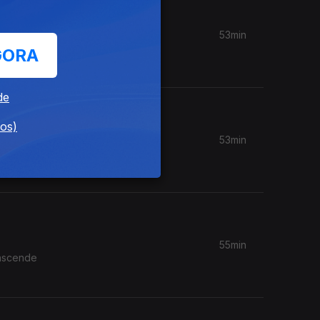
53min
 linha de
GORA
de
dos)
53min
ria
55min
anscende