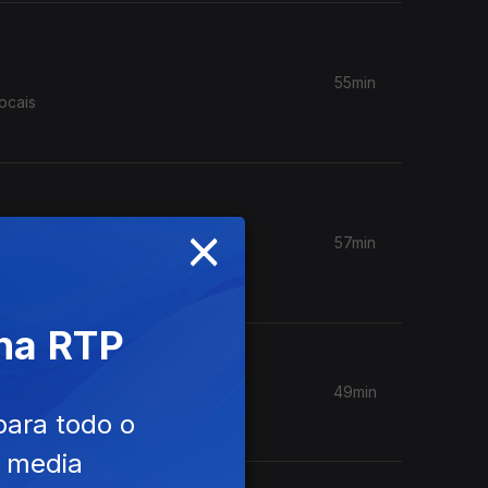
55min
ocais
×
57min
sonora
 na RTP
49min
para todo o
 hard”.
e media