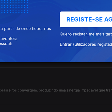
rsão do tema "Ana#é uma experiência hipnótica, ancorada por uma
REGISTE-SE A
res arejados e tons quentes que irradiam movimento e a vontade
 partir de onde ficou, nos
Quero registar-me mais tar
avoritos;
ssoal;
Entrar (utilizadores regista
sta Idd Aziz e criaram o tema Tambe” A Percussão exuberante e bate
 música enquanto sintetizadores luminosos se desdobram em texturas prismáticas
as brasileiros convergem, produzindo uma sinergia impecável que tr