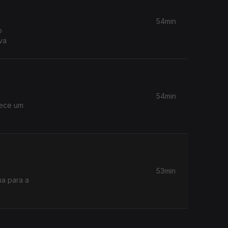
54min
o
va
54min
rece um
53min
na para a