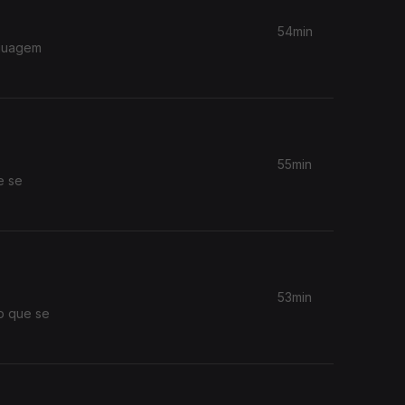
54min
55min
e se
53min
o que se