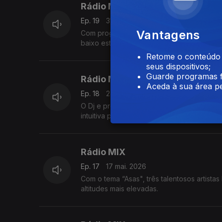
Rádio MIX
Ep. 19
31 mai. 2026
Vantagens
Com progressões impressionantes, esta ve
baixo estável e acentuada por sintetizado
Retome o conteúdo a
seus dispositivos;
Guarde programas f
Rádio MIX
Aceda à sua área pe
Ep. 18
24 mai. 2026
O Dj e produtor Vivina juntou-se ao vocali
intuitiva permeiam a
Rádio MIX
Ep. 17
17 mai. 2026
Com o tema “Asas", três talentosos artist
altitudes mais elevadas.