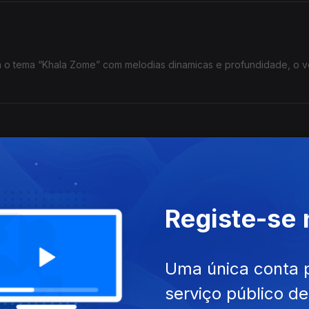
m o tema “Khala Zome” com melodias dinamicas e profundidade, o v
a / compositora Chelsea Como, criaram o tema waves, uma jornada 
ulações nítidas.
Registe-se
Uma única conta 
errer, e chaleee com a voz da Sul-africana Toshi chama-se “Pushing
serviço público d