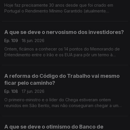
Hoje faz precisamente 30 anos desde que foi criado em
Portugal o Rendimento Mínimo Garantido (atualmente
conhecido por Rendimento Social de Inserção ? RSI). Análise
de Pedro Sousa Carvalho.
A que se deve o nervosismo dos investidores?
Ep. 109
18 jun. 2026
Ontem, ficámos a conhecer os 14 pontos do Memorando de
Entendimento entre o Irão e os EUA para pôr um termo à
guerra no Médio Oriente. Mas os mercados continuam
nervosos. Análise de Pedro Sousa Carvalho.
A reforma do Código do Trabalho vai mesmo
ficar pelo caminho?
Ep. 108
17 jun. 2026
O primeiro-ministro e o líder do Chega estiveram ontem
reunidos em São Bento, mas não conseguiram chegar a um
acordo sobre a Lei do Trabalho. Análise de Pedro Soisa
Carvalho.
A que se deve o otimismo do Banco de