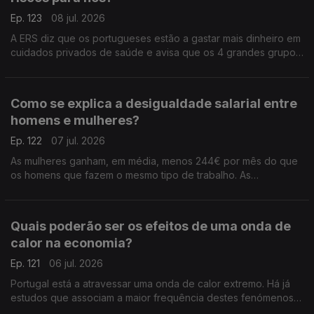
Ep. 123
08 jul. 2026
A ERS diz que os portugueses estão a gastar mais dinheiro em
cuidados privados de saúde e avisa que os 4 grandes grupos
do setor já são donos de dois terços dos hospitaias privados
do país. Análise de Clara Teixeira.
Como se explica a desigualdade salarial entre
homens e mulheres?
Ep. 122
07 jul. 2026
As mulheres ganham, em média, menos 244€ por mês do que
os homens que fazem o mesmo tipo de trabalho. As
disparidades salariais estão a reduzir-se, mas ainda são muito
elevadas em Portugal. Análise de Clara Teixeira.
Quais poderão ser os efeitos de uma onda de
calor na economia?
Ep. 121
06 jul. 2026
Portugal está a atravessar uma onda de calor extremo. Há já
estudos que associam a maior frequência destes fenómenos a
quebras na produtividade e no PIB. Análise de Clara Teixeira.