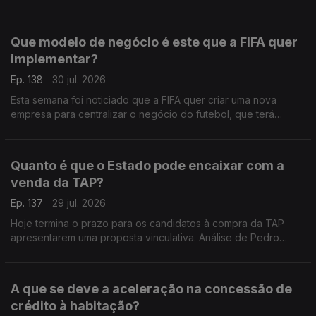
recomendações para os nossos governantes. Análise de
Pedro Sousa Carvalho.
Que modelo de negócio é este que a FIFA quer
implementar?
Ep. 138
30 jul. 2026
Esta semana foi noticiado que a FIFA quer criar uma nova
empresa para centralizar o negócio do futebol, que terá
acionistas privados, para além das federações dos vários
países. Análise de Pedro Sousa Carvalho.
Quanto é que o Estado pode encaixar com a
venda da TAP?
Ep. 137
29 jul. 2026
Hoje termina o prazo para os candidatos à compra da TAP
apresentarem uma proposta vinculativa. Análise de Pedro
Sousa Carvalho.
A que se deve a aceleração na concessão de
crédito à habitação?