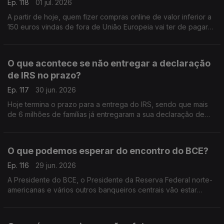
Ep. 118
01 jul. 2026
A partir de hoje, quem fizer compras online de valor inferior a
150 euros vindas de fora de União Europeia vai ter de pagar
uma taxa extra de 3 euros por cada produto que comprar.
Análise de Pedro Sousa Carvalho.
O que acontece se não entregar a declaração
de IRS no prazo?
Ep. 117
30 jun. 2026
Hoje termina o prazo para a entrega do IRS, sendo que mais
de 6 milhões de famílias já entregaram a sua declaração de
rendimentos. Análise de Pedro Sousa Carvalho.
O que podemos esperar do encontro do BCE?
Ep. 116
29 jun. 2026
A Presidente do BCE, o Presidente da Reserva Federal norte-
americanas e vários outros banqueiros centrais vão estar
reunidos em Sintra, na Penha Longa, para o encontro anual do
BCE. Análise de Pedro Sousa Carvalho.