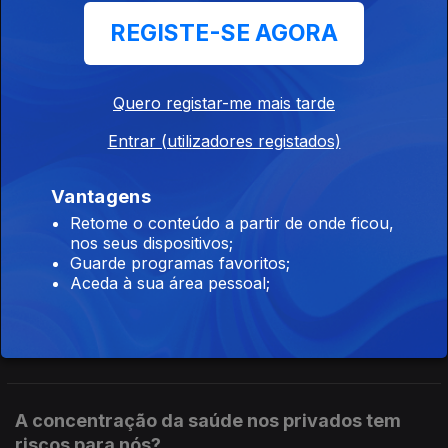
Sousa Carvalho.
REGISTE-SE AGORA
O que vai mudar para senhorios e para
inquilinos?
Quero registar-me mais tarde
Ep. 125
10 jul. 2026
Entrar (utilizadores registados)
O Governo aprovou uma reforma do arrendamento. Dois
meses de rendas em atraso vão dar direito a despejo e as
rendas antigas de inquilinos com menos de 65 anos podem
Vantagens
ser descongeladas e aumentar. Análise de Clara Teixeira
Retome o conteúdo a partir de onde ficou,
nos seus dispositivos;
Vem aí uma nova onda de aumentos nos
Guarde programas favoritos;
combustíveis?
Aceda à sua área pessoal;
Ep. 124
09 jul. 2026
Os Estados Unidos voltaram a atacar o Irão e o preço do
petróleo, que já tinha regressado a valores pré-guerra, está
outra vez a subir nos mercados internacionais. Análise de Clara
Teixeira
A concentração da saúde nos privados tem
riscos para nós?