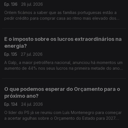
Ep. 136
28 jul. 2026
Ontem ficámos a saber que as famílias portuguesas estão a
pedir crédito para comprar casa ao ritmo mais elevado dos
últimos 23 anos. Análise de Pedro Sousa Carvalho.
E o imposto sobre os lucros extraordinários na
energia?
Ep. 135
27 jul. 2026
A Galp, a maior petrolífera nacional, anunciou há momentos um
aumento de 44% nos seus lucros na primeira metade do ano,
graças à escalada do preço do petróleo. Análise de Pedro
Sousa Carvalho.
O que podemos esperar do Orçamento para o
próximo ano?
Ep. 134
24 jul. 2026
O líder do PS já se reuniu com Luís Montenegro para começar
a acertar agulhas sobre o Orçamento do Estado para 2027.
Análise de Clara Teixeira.