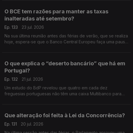
O BCE tem razões para manter as taxas
inalteradas até setembro?
Ep. 133
23 jul. 2026
Na sua última reunião antes das férias de verão, que se realiza
hoje, espera-se que o Banco Central Europeu faça uma pausa
na subida dos juros e adie novas mexidas nas taxas para
setembro. Análise de Clara Teixeira.
O que explica o “deserto bancário” que há em
Portugal?
Ep. 132
21 jul. 2026
Um estudo do BdP revelou que quatro em cada dez
freguesias portuguesas não têm uma caixa Multibanco para
levantar dinheiro ou uma agência bancária para fazer uma
operação com notas e moedas. Análise de Clara Teixeira.
Que alteração foi feita à Lei da Concorrência?
Ep. 131
20 jul. 2026
Na última sessão antes das férias, o Parlamento aprovou uma