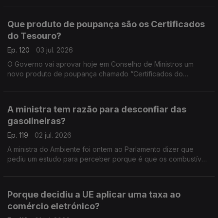
Que produto de poupança são os Certificados
do Tesouro?
Ep. 120
03 jul. 2026
O Governo vai aprovar hoje em Conselho de Ministros um
novo produto de poupança chamado “Certificados do
Tesouro”. Análise de Pedro Sousa Carvalho.
A ministra tem razão para desconfiar das
gasolineiras?
Ep. 119
02 jul. 2026
A ministra do Ambiente foi ontem ao Parlamento dizer que
pediu um estudo para perceber porque é que os combustíveis
não estão a descer ao ritmo a que subiram. Análise de Pedro
Sousa Carvalho.
Porque decidiu a UE aplicar uma taxa ao
comércio eletrónico?