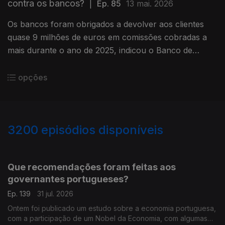
contra os bancos?
|
Ep. 85
13 mai. 2026
Os bancos foram obrigados a devolver aos clientes
quase 9 milhões de euros em comissões cobradas a
mais durante o ano de 2025, indicou o Banco de
Portugal. Análise de Clara Teixeira.
opções
3200
episódios disponíveis
942835
939399
935472
Que recomendações foram feitas aos
governantes portugueses?
Ep. 139
31 jul. 2026
Ontem foi publicado um estudo sobre a economia portuguesa,
com a participação de um Nobel da Economia, com algumas