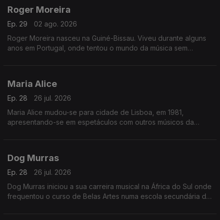
Roger Moreira
Ep. 29
02 ago. 2026
Roger Moreira nasceu na Guiné-Bissau. Viveu durante alguns
anos em Portugal, onde tentou o mundo da música sem
sucesso.
Maria Alice
Ep. 28
26 jul. 2026
Maria Alice mudou-se para cidade de Lisboa, em 1981,
apresentando-se em espetáculos com outros músicos da
diáspora, sendo desde logo presença habitual nos programas
das salas lisboetas Ritz Club e B.Leza.
Dog Murras
Ep. 28
26 jul. 2026
Dog Murras iniciou a sua carreira musical na África do Sul onde
frequentou o curso de Belas Artes numa escola secundária de
Joanesburgo.