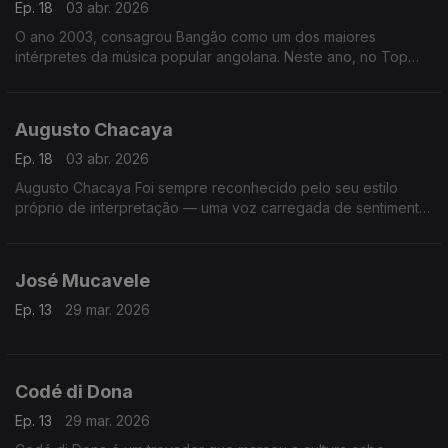
Ep. 18
03 abr. 2026
O ano 2003, consagrou Bangão como um dos maiores
intérpretes da música popular angolana. Neste ano, no Top
Rádio Luanda, arrebatou os prémios da música do ano, com o
tema “Fofucho”,
Augusto Chacaya
Ep. 18
03 abr. 2026
Augusto Chacaya Foi sempre reconhecido pelo seu estilo
próprio de interpretação — uma voz carregada de sentimento,
que procurava retratar as vivências do povo angolano, as
alegrias, as dores e as esperanças
José Mucavele
Ep. 13
29 mar. 2026
Codé di Dona
Ep. 13
29 mar. 2026