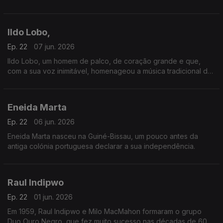
um dia alguém chamou “o homem da voz que é povo”.
Ildo Lobo,
Ep. 22
07 jun. 2026
Ildo Lobo, um homem de palco, de coração grande e que,
com a sua voz inimitável, homenageou a música tradicional de
Cabo Verde.
Eneida Marta
Ep. 22
06 jun. 2026
Eneida Marta nasceu na Guiné-Bissau, um pouco antes da
antiga colónia portuguesa declarar a sua independência.
Raul Indipwo
Ep. 22
01 jun. 2026
Em 1959, Raul Indipwo e Milo MacMahon formaram o grupo
Duo Ouro Negro, que fez muito sucesso nas décadas de 60 e