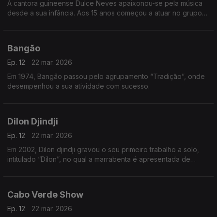
A cantora guineense Dulce Neves apaixonou-se pela música
desde a sua infância. Aos 15 anos começou a atuar no grupo
de teatro “Afro Cid” de Bissau
Bangão
Ep. 12
22 mar. 2026
Em 1974, Bangão passou pelo agrupamento “Tradição”, onde
desempenhou a sua atividade com sucesso.
Dilon Djindji
Ep. 12
22 mar. 2026
Em 2002, Dilon djindji gravou o seu primeiro trabalho a solo,
intitulado “Dilon”, no qual a marrabenta é apresentada de
forma mais acústica e minimalista.
Cabo Verde Show
Ep. 12
22 mar. 2026