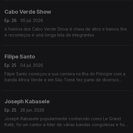
Cabo Verde Show
Ep. 26
05 jul. 2026
A história dos Cabo Verde Show é cheia de altos e baixos fins
e recomeços e uma longa lista de integrantes
Filipe Santo
Ep. 25
04 jul. 2026
Filipe Santo começou a sua carreira na Ilha do Príncipe com a
banda Africa Verde e em São Tomé fez parte de diversos
agrupamentos musicais, dos quais se destacam Tropic Som e
Os Leonenses
Joseph Kabasele
Ep. 25
28 jun. 2026
Joseph Kabasele popularmente conhecido como Le Grand
Kallé, foi um cantor e líder de várias bandas congolesas e foi
considerado o pai da música moderna congolesa