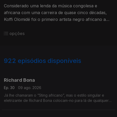
Considerado uma lenda da música congolesa e
africana com uma carreira de quase cinco décadas,
Koffi Olomidé foi o primeiro artista negro africano a
esgotar um espetáculo na lendária sala Bercy, em
Paris
opções
922
episódios disponíveis
944910
939089
933391
930078
923502
920462
913740
907498
905925
Richard Bona
Ep. 30
09 ago. 2026
Já lhe chamaram o “Sting africano”, mas o estilo singular e
eletrizante de Richard Bona colocam-no para lá de qualquer
comparação.