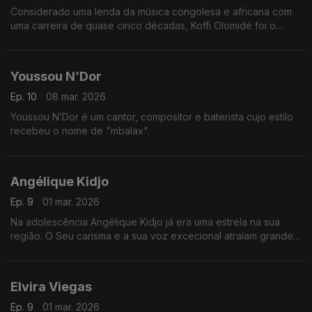
Considerado uma lenda da música congolesa e africana com
uma carreira de quase cinco décadas, Koffi Olomidé foi o
primeiro artista negro africano a esgotar um espetáculo na
lendária sala Bercy, em Paris
Youssou N’Dor
Ep. 10
08 mar. 2026
Youssou N’Dor é um cantor, compositor e baterista cujo estilo
recebeu o nome de "mbalax".
Angélique Kidjo
Ep. 9
01 mar. 2026
Na adolescência Angélique Kidjo já era uma estrela na sua
região. O Seu carisma e a sua voz excecional atraíam grande
quantidade de fãs.
Elvira Viegas
Ep. 9
01 mar. 2026