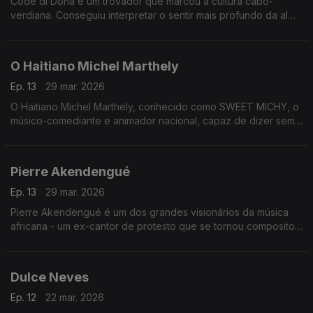
Codé di Dona é um trovador que marcou a cultura cabo-
verdiana. Conseguiu interpretar o sentir mais profundo da alma
cabo-verdiana, através das suas composições com destaque
para o género funaná, de que foi um dos seus maiores
expoentes.
O Haitiano Michel Marthely
Ep. 13
29 mar. 2026
O Haitiano Michel Marthely, conhecido como SWEET MICHY, o
músico-comediante e animador nacional, capaz de dizer sem
rodeios e bem alto o que os outros pensavam em voz baixa.
Pierre Akendengué
Ep. 13
29 mar. 2026
Pierre Akendengué é um dos grandes visionários da música
africana - um ex-cantor de protesto que se tornou compositor
e favorito do culto e ministro da cultura.
Dulce Neves
Ep. 12
22 mar. 2026