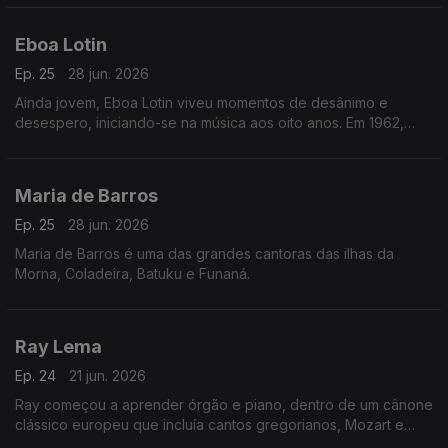
Eboa Lotin
Ep. 25
28 jun. 2026
Ainda jovem, Eboa Lotin viveu momentos de desânimo e
desespero, iniciando-se na música aos oito anos. Em 1962,
tinha apenas 20 anos quando compôs a sua primeira música,
Muléma Mwam (meu coração).
Maria de Barros
Ep. 25
28 jun. 2026
Maria de Barros é uma das grandes cantoras das ilhas da
Morna, Coladeira, Batuku e Funaná.
Ray Lema
Ep. 24
21 jun. 2026
Ray começou a aprender órgão e piano, dentro de um cânone
clássico europeu que incluía cantos gregorianos, Mozart e
Chopin.