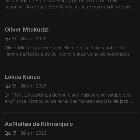
Na década de 80, Alpha Blondy parecia o herdeiro do
superstar do reggae Bob Marley; a sua popularidade depois
disso diminuiu junto com a da música reggae em geral, mas a
sua fama permaneceu em âmbito internacional.
Oliver Mtukudzi
Ep. 17
26 abr. 2026
Oliver Mtukudzi cresceu em Highfield, um bairro pobre de
Harare na Rodésia do Sul, como o mais velho de seis irmãos.
Lokua Kanza
Ep. 17
26 abr. 2026
Em 1984, Lokua Kanza deixou o seu país para se estabelecer
em França. Matriculou-se numa das maiores escolas de jazz da
Europa e colaborou com artistas renomados como Ray Lema,
Papa Wemba e Manu Dibango.
As Noites de Kilimanjaro
Ep. 17
26 abr. 2026