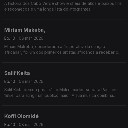
A história dos Cabo Verde show é cheia de altos e baixos fins
e recomeços e uma longa lista de integrantes.
Miriam Makeba,
Ep. 10
08 mar. 2026
Miriam Makeba, considerada a "imperatriz da canção
africana", foi um dos primeiros artistas africanos a receber o
reconhecimento mundial.
Salif Keita
Ep. 10
08 mar. 2026
Salif Keita deixou para trás o Mali e mudou-se para Paris em
1984, para atingir um público maior. A sua música combina
estilos musicais tradicionais da África Ocidental com influências
da Europa e das Américas.
Koffi Olomidé
Ep. 10
08 mar. 2026