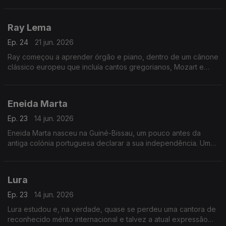
vez em estúdio três temas com esse grupo.
Ray Lema
Ep. 24
21 jun. 2026
Ray começou a aprender órgão e piano, dentro de um cânone
clássico europeu que incluía cantos gregorianos, Mozart e
Chopin.
Eneida Marta
Ep. 23
14 jun. 2026
Eneida Marta nasceu na Guiné-Bissau, um pouco antes da
antiga colónia portuguesa declarar a sua independência. Uma
altura promissora, portanto.
Lura
Ep. 23
14 jun. 2026
Lura estudou e, na verdade, quase se perdeu uma cantora de
reconhecido mérito internacional e talvez a atual expressão