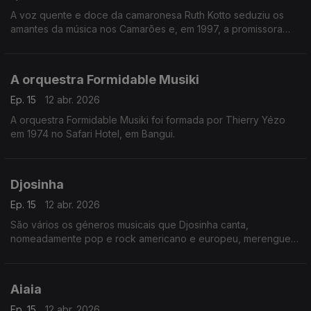
A voz quente e doce da camaronesa Ruth Kotto seduziu os
amantes da música nos Camarões e, em 1997, a promissora
cantora foi escolhida como a melhor vocalista de apoio
feminina pela Rádio e Televisão dos Camarões.
A orquestra Formidable Musiki
Ep. 15
12 abr. 2026
A orquestra Formidable Musiki foi formada por Thierry Yézo
em 1974 no Safari Hotel, em Bangui.
Djosinha
Ep. 15
12 abr. 2026
São vários os géneros musicais que Djosinha canta,
nomeadamente pop e rock americano e europeu, merengue
dominicano, guaracha cubana, coladeira e morna que para ele
é algo “sagrado”.
Aiaia
Ep. 15
12 abr. 2026