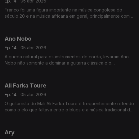
Ep. 14
05 abr. 2026
Franco foi uma figura importante na música congolesa do
século 20 e na música africana em geral, principalmente como
o líder por mais de 30 anos do TPOK Jazz, a banda africana
mais popular e significativa do seu tempo.
Ano Nobo
Ep. 14
05 abr. 2026
A queda natural para os instrumentos de corda, levaram Ano
Nobo não somente a dominar a guitarra clássica e o
cavaquinho, mas a dar também um "djeto" no bandolim, na
guitarra portuguesa e mesmo no violino.
Ali Farka Toure
Ep. 14
05 abr. 2026
O guitarrista do Mali Ali Farka Toure é frequentemente referido
como o elo que faltava entre o blues e a música tradicional da
África Ocidental.
Ary