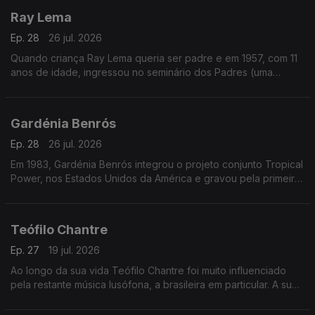
Ray Lema
Ep. 28
26 jul. 2026
Quando criança Ray Lema queria ser padre e em 1957, com 11
anos de idade, ingressou no seminário dos Padres (uma
sociedade católica romana de vida apostólica), onde o seu
talento para a música foi reconhecido.
Gardénia Benrós
Ep. 28
26 jul. 2026
Em 1983, Gardénia Benrós integrou o projeto conjunto Tropical
Power, nos Estados Unidos da América e gravou pela primeira
vez em estúdio três temas com esse grupo
Teófilo Chantre
Ep. 27
19 jul. 2026
Ao longo da sua vida Teófilo Chantre foi muito influenciado
pela restante música lusófona, a brasileira em particular. A sua
reputação como cantor e compositor foi aumentando.