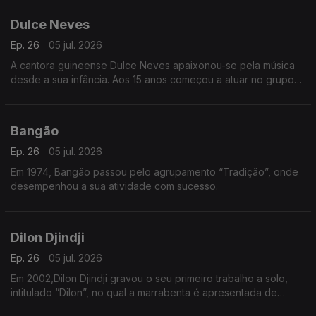
Dulce Neves
Ep. 26
05 jul. 2026
A cantora guineense Dulce Neves apaixonou-se pela música
desde a sua infância. Aos 15 anos começou a atuar no grupo
de teatro “Afro Cid” de Bissau.
Bangão
Ep. 26
05 jul. 2026
Em 1974, Bangão passou pelo agrupamento “Tradição”, onde
desempenhou a sua atividade com sucesso.
Dilon Djindji
Ep. 26
05 jul. 2026
Em 2002,Dilon Djindji gravou o seu primeiro trabalho a solo,
intitulado “Dilon”, no qual a marrabenta é apresentada de
forma mais acústica e minimalista.