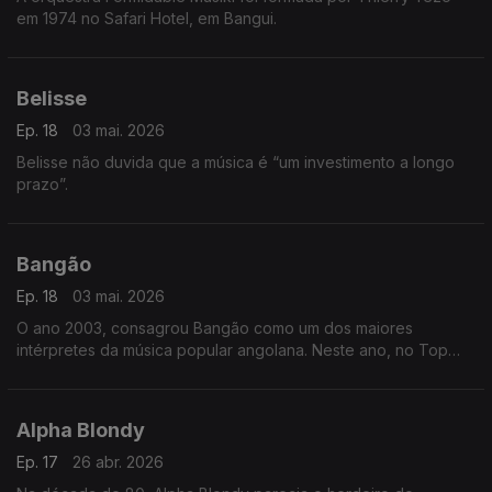
em 1974 no Safari Hotel, em Bangui.
Belisse
Ep. 18
03 mai. 2026
Belisse não duvida que a música é “um investimento a longo
prazo”.
Bangão
Ep. 18
03 mai. 2026
O ano 2003, consagrou Bangão como um dos maiores
intérpretes da música popular angolana. Neste ano, no Top
Rádio Luanda, arrebatou os prémios da música do ano, com o
tema “Fofucho”,
Alpha Blondy
Ep. 17
26 abr. 2026