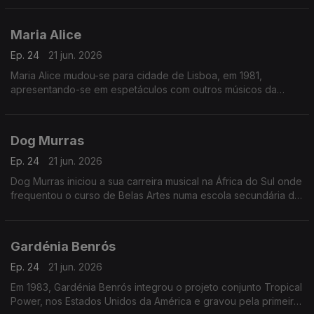
Maria Alice
Ep. 24
21 jun. 2026
Maria Alice mudou-se para cidade de Lisboa, em 1981,
apresentando-se em espetáculos com outros músicos da
diáspora, sendo desde logo presença habitual nos programas
das salas lisboetas Ritz Club e B.Leza.
Dog Murras
Ep. 24
21 jun. 2026
Dog Murras iniciou a sua carreira musical na África do Sul onde
frequentou o curso de Belas Artes numa escola secundária de
Joanesburgo.
Gardénia Benrós
Ep. 24
21 jun. 2026
Em 1983, Gardénia Benrós integrou o projeto conjunto Tropical
Power, nos Estados Unidos da América e gravou pela primeira