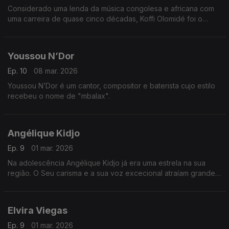
Considerado uma lenda da música congolesa e africana com
uma carreira de quase cinco décadas, Koffi Olomidé foi o
primeiro artista negro africano a esgotar um espetáculo na
lendária sala Bercy, em Paris
Youssou N’Dor
Ep. 10
08 mar. 2026
Youssou N’Dor é um cantor, compositor e baterista cujo estilo
recebeu o nome de "mbalax".
Angélique Kidjo
Ep. 9
01 mar. 2026
Na adolescência Angélique Kidjo já era uma estrela na sua
região. O Seu carisma e a sua voz excecional atraíam grande
quantidade de fãs.
Elvira Viegas
Ep. 9
01 mar. 2026