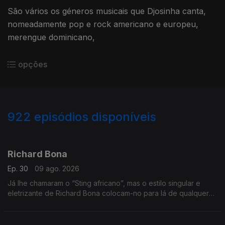
São vários os géneros musicais que Djosinha canta,
nomeadamente pop e rock americano e europeu,
merengue dominicano,
opções
922
episódios disponíveis
944910
939089
933391
930078
923502
920462
913740
907498
905925
901034
Richard Bona
Ep. 30
09 ago. 2026
Já lhe chamaram o “Sting africano”, mas o estilo singular e
eletrizante de Richard Bona colocam-no para lá de qualquer
comparação.