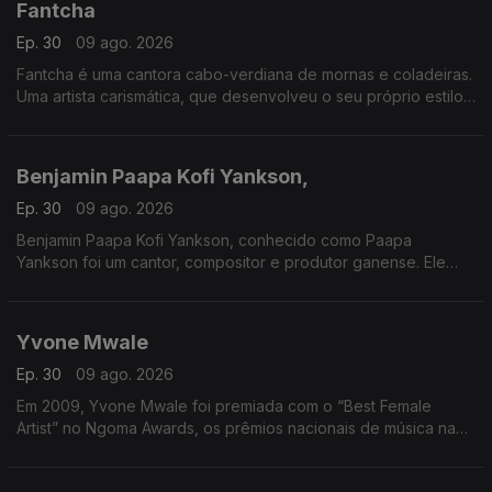
Fantcha
Ep. 30
09 ago. 2026
Fantcha é uma cantora cabo-verdiana de mornas e coladeiras.
Uma artista carismática, que desenvolveu o seu próprio estilo
musical único com inflexões africanas, cubanas e portuguesas.
Benjamin Paapa Kofi Yankson,
Ep. 30
09 ago. 2026
Benjamin Paapa Kofi Yankson, conhecido como Paapa
Yankson foi um cantor, compositor e produtor ganense. Ele
gravou duas dúzias de álbuns durante a sua carreira.
Yvone Mwale
Ep. 30
09 ago. 2026
Em 2009, Yvone Mwale foi premiada com o “Best Female
Artist” no Ngoma Awards, os prêmios nacionais de música na
Zâmbia. No mesmo ano, ela formou uma banda com o seu
amigo "Nyali".