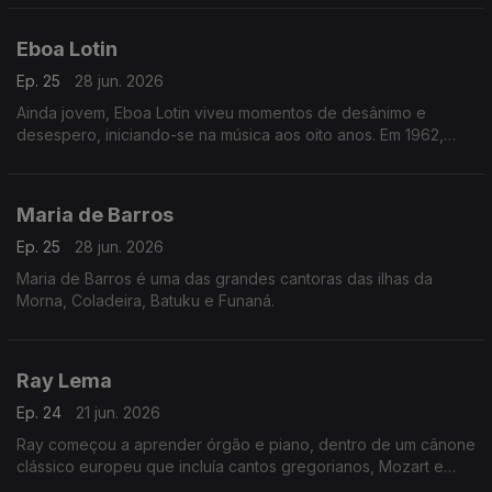
Eboa Lotin
Ep. 25
28 jun. 2026
Ainda jovem, Eboa Lotin viveu momentos de desânimo e
desespero, iniciando-se na música aos oito anos. Em 1962,
tinha apenas 20 anos quando compôs a sua primeira música,
Muléma Mwam (meu coração).
Maria de Barros
Ep. 25
28 jun. 2026
Maria de Barros é uma das grandes cantoras das ilhas da
Morna, Coladeira, Batuku e Funaná.
Ray Lema
Ep. 24
21 jun. 2026
Ray começou a aprender órgão e piano, dentro de um cânone
clássico europeu que incluía cantos gregorianos, Mozart e
Chopin.