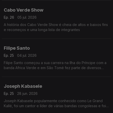
Cabo Verde Show
Ep. 26
05 jul. 2026
A história dos Cabo Verde Show é cheia de altos e baixos fins
e recomeços e uma longa lista de integrantes
Filipe Santo
Ep. 25
04 jul. 2026
Filipe Santo começou a sua carreira na Ilha do Príncipe com a
banda Africa Verde e em São Tomé fez parte de diversos
agrupamentos musicais, dos quais se destacam Tropic Som e
Os Leonenses
Joseph Kabasele
Ep. 25
28 jun. 2026
Joseph Kabasele popularmente conhecido como Le Grand
Kallé, foi um cantor e líder de várias bandas congolesas e foi
considerado o pai da música moderna congolesa