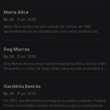
Maria Alice
Ep. 24
21 jun. 2026
Maria Alice mudou-se para cidade de Lisboa, em 1981,
apresentando-se em espetáculos com outros músicos da
diáspora, sendo desde logo presença habitual nos programas
das salas lisboetas Ritz Club e B.Leza.
Dog Murras
Ep. 24
21 jun. 2026
Dog Murras iniciou a sua carreira musical na África do Sul onde
frequentou o curso de Belas Artes numa escola secundária de
Joanesburgo.
Gardénia Benrós
Ep. 24
21 jun. 2026
Em 1983, Gardénia Benrós integrou o projeto conjunto Tropical
Power, nos Estados Unidos da América e gravou pela primeira