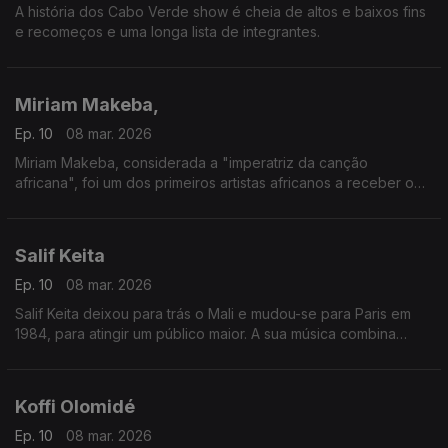
A história dos Cabo Verde show é cheia de altos e baixos fins
e recomeços e uma longa lista de integrantes.
Miriam Makeba,
Ep. 10
08 mar. 2026
Miriam Makeba, considerada a "imperatriz da canção
africana", foi um dos primeiros artistas africanos a receber o
reconhecimento mundial.
Salif Keita
Ep. 10
08 mar. 2026
Salif Keita deixou para trás o Mali e mudou-se para Paris em
1984, para atingir um público maior. A sua música combina
estilos musicais tradicionais da África Ocidental com influências
da Europa e das Américas.
Koffi Olomidé
Ep. 10
08 mar. 2026