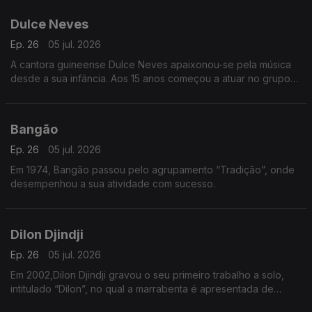
Dulce Neves
Ep. 26
05 jul. 2026
A cantora guineense Dulce Neves apaixonou-se pela música
desde a sua infância. Aos 15 anos começou a atuar no grupo
de teatro “Afro Cid” de Bissau.
Bangão
Ep. 26
05 jul. 2026
Em 1974, Bangão passou pelo agrupamento “Tradição”, onde
desempenhou a sua atividade com sucesso.
Dilon Djindji
Ep. 26
05 jul. 2026
Em 2002,Dilon Djindji gravou o seu primeiro trabalho a solo,
intitulado “Dilon”, no qual a marrabenta é apresentada de
forma mais acústica e minimalista.