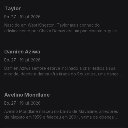
Taylor
Ep. 27
19 jul. 2026
Nascido em West Kingston, Taylor mais conhecido
artisticamente por Chaka Demus era um participante regular
nos bailes de Kingston e teve a sorte de ser convidado pelo
Príncipe Jammy, para fazer uma animação.
Damien Aziwa
Ep. 27
19 jul. 2026
Damien Aziwa sempre esteve inclinado a criar estilos à sua
medida, desde a dança afro tirada do Soukouss, uma dança e
estilo musical popular congolês, passou a fazer uma fusão do
Soukouss com o Afro-Zouk.
Avelino Mondlane
Ep. 27
19 jul. 2026
Avelino Mondlane nasceu no bairro de Mavalane, arredores
de Maputo em 1959 e faleceu em 2004, vítima de doença
prolongada.