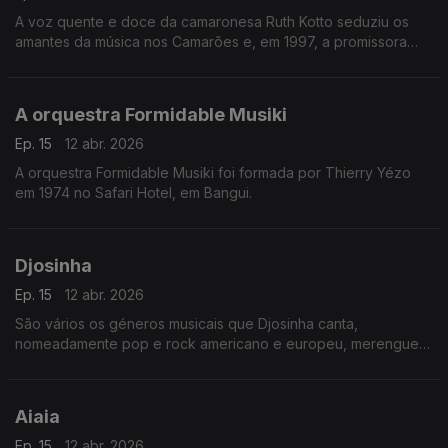
A voz quente e doce da camaronesa Ruth Kotto seduziu os
amantes da música nos Camarões e, em 1997, a promissora
cantora foi escolhida como a melhor vocalista de apoio
feminina pela Rádio e Televisão dos Camarões.
A orquestra Formidable Musiki
Ep. 15
12 abr. 2026
A orquestra Formidable Musiki foi formada por Thierry Yézo
em 1974 no Safari Hotel, em Bangui.
Djosinha
Ep. 15
12 abr. 2026
São vários os géneros musicais que Djosinha canta,
nomeadamente pop e rock americano e europeu, merengue
dominicano, guaracha cubana, coladeira e morna que para ele
é algo “sagrado”.
Aiaia
Ep. 15
12 abr. 2026