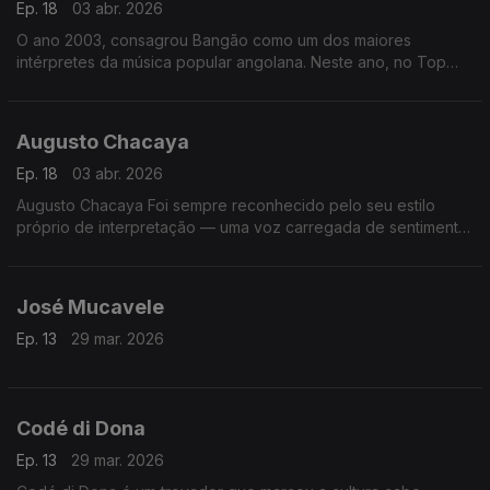
Ep. 18
03 abr. 2026
O ano 2003, consagrou Bangão como um dos maiores
intérpretes da música popular angolana. Neste ano, no Top
Rádio Luanda, arrebatou os prémios da música do ano, com o
tema “Fofucho”,
Augusto Chacaya
Ep. 18
03 abr. 2026
Augusto Chacaya Foi sempre reconhecido pelo seu estilo
próprio de interpretação — uma voz carregada de sentimento,
que procurava retratar as vivências do povo angolano, as
alegrias, as dores e as esperanças
José Mucavele
Ep. 13
29 mar. 2026
Codé di Dona
Ep. 13
29 mar. 2026