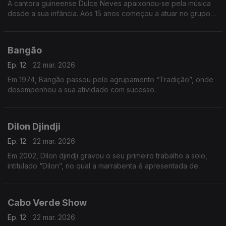
A cantora guineense Dulce Neves apaixonou-se pela música
desde a sua infância. Aos 15 anos começou a atuar no grupo
de teatro “Afro Cid” de Bissau
Bangão
Ep. 12
22 mar. 2026
Em 1974, Bangão passou pelo agrupamento “Tradição”, onde
desempenhou a sua atividade com sucesso.
Dilon Djindji
Ep. 12
22 mar. 2026
Em 2002, Dilon djindji gravou o seu primeiro trabalho a solo,
intitulado “Dilon”, no qual a marrabenta é apresentada de
forma mais acústica e minimalista.
Cabo Verde Show
Ep. 12
22 mar. 2026