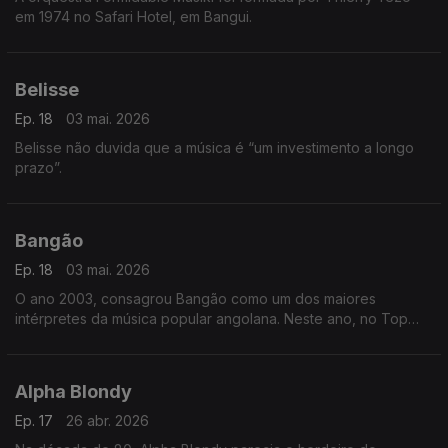
em 1974 no Safari Hotel, em Bangui.
Belisse
Ep. 18
03 mai. 2026
Belisse não duvida que a música é “um investimento a longo
prazo”.
Bangão
Ep. 18
03 mai. 2026
O ano 2003, consagrou Bangão como um dos maiores
intérpretes da música popular angolana. Neste ano, no Top
Rádio Luanda, arrebatou os prémios da música do ano, com o
tema “Fofucho”,
Alpha Blondy
Ep. 17
26 abr. 2026