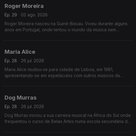
Roger Moreira
Ep. 29
02 ago. 2026
Roger Moreira nasceu na Guiné-Bissau. Viveu durante alguns
anos em Portugal, onde tentou o mundo da música sem
sucesso.
Maria Alice
Ep. 28
26 jul. 2026
Maria Alice mudou-se para cidade de Lisboa, em 1981,
apresentando-se em espetáculos com outros músicos da
diáspora, sendo desde logo presença habitual nos programas
das salas lisboetas Ritz Club e B.Leza.
Dog Murras
Ep. 28
26 jul. 2026
Dog Murras iniciou a sua carreira musical na África do Sul onde
frequentou o curso de Belas Artes numa escola secundária de
Joanesburgo.