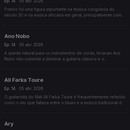
Ep. 14
05 abr. 2026
Franco foi uma figura importante na música congolesa do
século 20 e na música africana em geral, principalmente como
o líder por mais de 30 anos do TPOK Jazz, a banda africana
mais popular e significativa do seu tempo.
Ano Nobo
Ep. 14
05 abr. 2026
A queda natural para os instrumentos de corda, levaram Ano
Nobo não somente a dominar a guitarra clássica e o
cavaquinho, mas a dar também um "djeto" no bandolim, na
guitarra portuguesa e mesmo no violino.
Ali Farka Toure
Ep. 14
05 abr. 2026
O guitarrista do Mali Ali Farka Toure é frequentemente referido
como o elo que faltava entre o blues e a música tradicional da
África Ocidental.
Ary