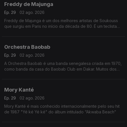
Freddy de Majunga
Ep. 29
02 ago. 2026
Freddy de Majunga é um dos melhores artistas de Soukouss
que surgiu em Paris no início da década de 80. É um teclista
talentoso e não é realmente do Zaire ou das Antilhas, mas sim
de Madagáscar.
Orchestra Baobab
Ep. 29
02 ago. 2026
A Orchestra Baobab é uma banda senegalesa criada em 1970,
como banda da casa do Baobab Club em Dakar. Muitos dos
membros originais da banda já haviam tocado com Star Band
de Dakar na década de 60
Mory Kanté
Ep. 29
02 ago. 2026
Mory Kanté é mais conhecido internacionalmente pelo seu hit
de 1987 "Yé ké Yé ké" do álbum intitulado “Akwaba Beach”