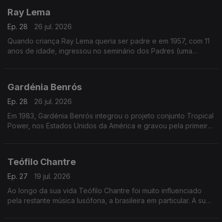
Ray Lema
Ep. 28
26 jul. 2026
Quando criança Ray Lema queria ser padre e em 1957, com 11
anos de idade, ingressou no seminário dos Padres (uma
sociedade católica romana de vida apostólica), onde o seu
talento para a música foi reconhecido.
Gardénia Benrós
Ep. 28
26 jul. 2026
Em 1983, Gardénia Benrós integrou o projeto conjunto Tropical
Power, nos Estados Unidos da América e gravou pela primeira
vez em estúdio três temas com esse grupo
Teófilo Chantre
Ep. 27
19 jul. 2026
Ao longo da sua vida Teófilo Chantre foi muito influenciado
pela restante música lusófona, a brasileira em particular. A sua
reputação como cantor e compositor foi aumentando.