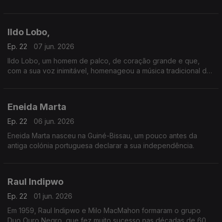
um dia alguém chamou “o homem da voz que é povo”.
Ildo Lobo,
Ep. 22
07 jun. 2026
Ildo Lobo, um homem de palco, de coração grande e que,
com a sua voz inimitável, homenageou a música tradicional de
Cabo Verde.
Eneida Marta
Ep. 22
06 jun. 2026
Eneida Marta nasceu na Guiné-Bissau, um pouco antes da
antiga colónia portuguesa declarar a sua independência.
Raul Indipwo
Ep. 22
01 jun. 2026
Em 1959, Raul Indipwo e Milo MacMahon formaram o grupo
Duo Ouro Negro, que fez muito sucesso nas décadas de 60 e