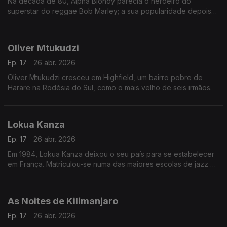
Na década de 80, Alpha Blondy parecia o herdeiro do
superstar do reggae Bob Marley; a sua popularidade depois
disso diminuiu junto com a da música reggae em geral, mas a
sua fama permaneceu em âmbito internacional.
Oliver Mtukudzi
Ep. 17
26 abr. 2026
Oliver Mtukudzi cresceu em Highfield, um bairro pobre de
Harare na Rodésia do Sul, como o mais velho de seis irmãos.
Lokua Kanza
Ep. 17
26 abr. 2026
Em 1984, Lokua Kanza deixou o seu país para se estabelecer
em França. Matriculou-se numa das maiores escolas de jazz da
Europa e colaborou com artistas renomados como Ray Lema,
Papa Wemba e Manu Dibango.
As Noites de Kilimanjaro
Ep. 17
26 abr. 2026