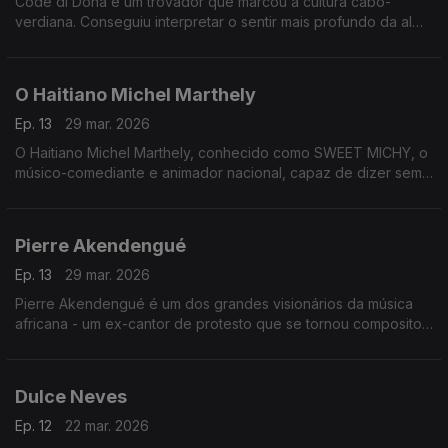
Codé di Dona é um trovador que marcou a cultura cabo-
verdiana. Conseguiu interpretar o sentir mais profundo da alma
cabo-verdiana, através das suas composições com destaque
para o género funaná, de que foi um dos seus maiores
expoentes.
O Haitiano Michel Marthely
Ep. 13
29 mar. 2026
O Haitiano Michel Marthely, conhecido como SWEET MICHY, o
músico-comediante e animador nacional, capaz de dizer sem
rodeios e bem alto o que os outros pensavam em voz baixa.
Pierre Akendengué
Ep. 13
29 mar. 2026
Pierre Akendengué é um dos grandes visionários da música
africana - um ex-cantor de protesto que se tornou compositor
e favorito do culto e ministro da cultura.
Dulce Neves
Ep. 12
22 mar. 2026