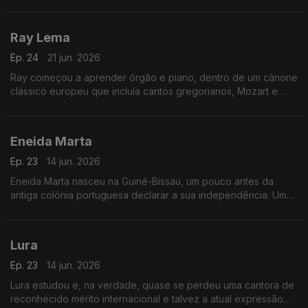
vez em estúdio três temas com esse grupo.
Ray Lema
Ep. 24
21 jun. 2026
Ray começou a aprender órgão e piano, dentro de um cânone
clássico europeu que incluía cantos gregorianos, Mozart e
Chopin.
Eneida Marta
Ep. 23
14 jun. 2026
Eneida Marta nasceu na Guiné-Bissau, um pouco antes da
antiga colónia portuguesa declarar a sua independência. Uma
altura promissora, portanto.
Lura
Ep. 23
14 jun. 2026
Lura estudou e, na verdade, quase se perdeu uma cantora de
reconhecido mérito internacional e talvez a atual expressão