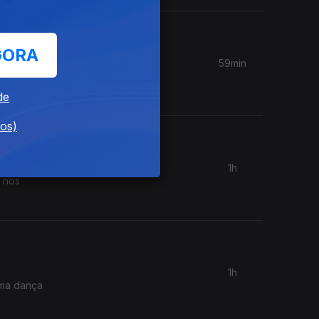
GORA
59min
ular. A
de
dos)
1h
r nos
1h
uma dança