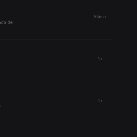
58min
tada de
1h
1h
e