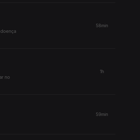
58min
e doença
1h
ar no
59min