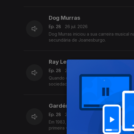
Dog Murras
Ep. 28
26 jul. 2026
Dog Murras iniciou a sua carreira musical 
secundária de Joanesburgo.
Ray Lema
Ep. 28
26 jul. 2026
Quando criança Ray Lema queria ser padre
sociedade católica romana de vida apostól
Gardénia Benrós
Ep. 28
26 jul. 2026
Em 1983, Gardénia Benrós integrou o proje
primeira vez em estúdio três temas com e