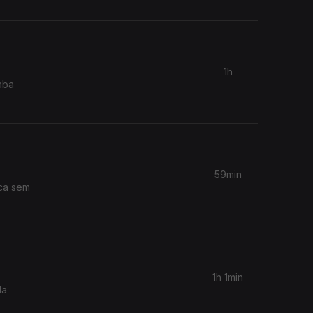
1h
aba
59min
ica sem
1h 1min
da