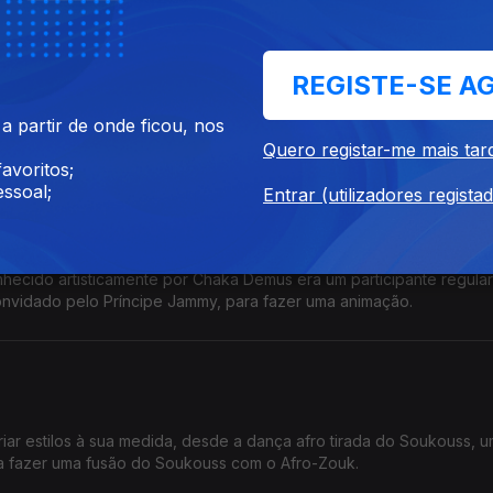
REGISTE-SE A
to influenciado pela restante música lusófona, a brasileira em partic
 partir de onde ficou, nos
oi aumentando.
Quero registar-me mais tar
avoritos;
ssoal;
Entrar (utilizadores regista
hecido artisticamente por Chaka Demus era um participante regula
convidado pelo Príncipe Jammy, para fazer uma animação.
iar estilos à sua medida, desde a dança afro tirada do Soukouss, 
 a fazer uma fusão do Soukouss com o Afro-Zouk.