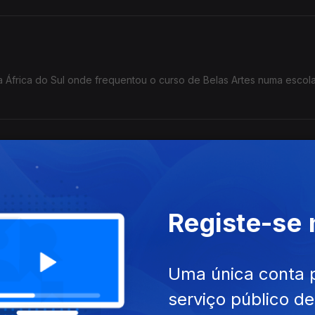
na África do Sul onde frequentou o curso de Belas Artes numa escol
 e em 1957, com 11 anos de idade, ingressou no seminário dos Pad
ica), onde o seu talento para a música foi reconhecido.
Registe-se
Uma única conta 
to conjunto Tropical Power, nos Estados Unidos da América e grav
serviço público d
sse grupo