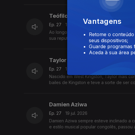
Teófilo Chantre
Vantagens
Ep. 27
19 jul. 2026
Ao longo da sua vida Teófilo Chantre foi mui
Retome o conteúdo a
sua reputação como cantor e compositor f
seus dispositivos;
Guarde programas f
Aceda à sua área pe
Taylor
Ep. 27
19 jul. 2026
Nascido em West Kingston, Taylor mais con
bailes de Kingston e teve a sorte de ser 
Damien Aziwa
Ep. 27
19 jul. 2026
Damien Aziwa sempre esteve inclinado a cr
e estilo musical popular congolês, passou