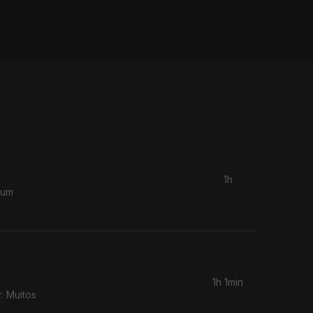
1h
 um
1h 1min
. Muitos