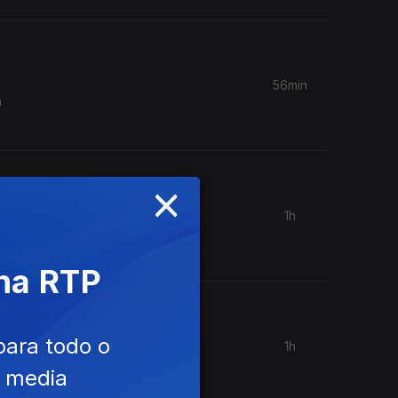
56min
a
×
1h
res (uma
 na RTP
para todo o
1h
ou pela
e media