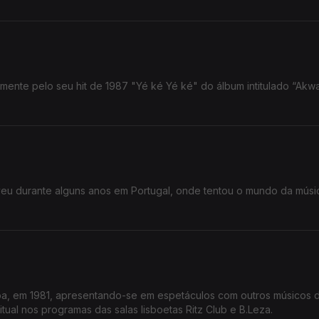
mente pelo seu hit de 1987 "Yé ké Yé ké" do álbum intitulado “Akw
veu durante alguns anos em Portugal, onde tentou o mundo da mús
oa, em 1981, apresentando-se em espetáculos com outros músicos 
ual nos programas das salas lisboetas Ritz Club e B.Leza.