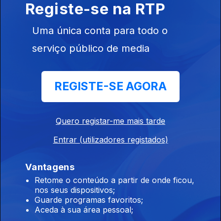
Registe-se na RTP
07 ago. 2026
Uma única conta para todo o
serviço público de media
10h00 Edição Germano Campos
07 ago. 2026
REGISTE-SE AGORA
09h00 Edição Germano Campos
07 ago. 2026
Quero registar-me mais tarde
Entrar (utilizadores registados)
08h00 Edição Germano Campos
Vantagens
07 ago. 2026
Retome o conteúdo a partir de onde ficou,
nos seus dispositivos;
Guarde programas favoritos;
Aceda à sua área pessoal;
07h00 Edição Germano Campos