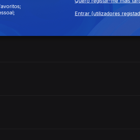
Quero registar-me mais tar
avoritos;
es
ssoal;
Entrar (utilizadores regista