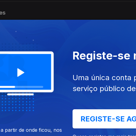
es
es
Registe-se
Uma única conta 
es
serviço público d
es
REGISTE-SE A
 partir de onde ficou, nos