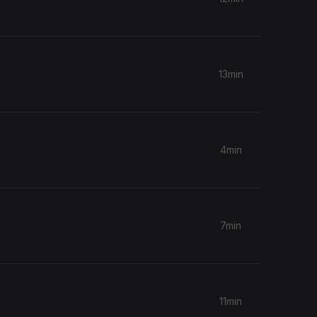
13min
4min
7min
11min