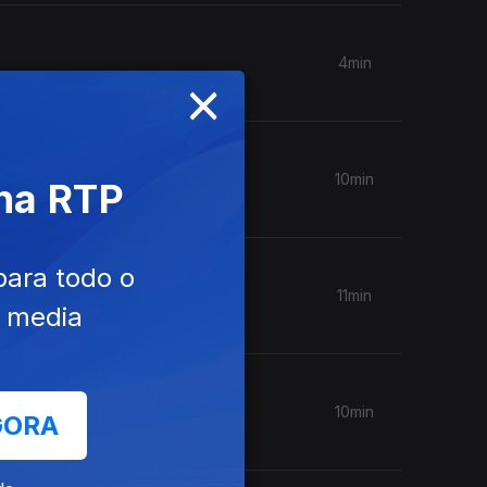
4min
×
10min
 na RTP
para todo o
11min
e media
10min
GORA