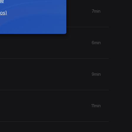
de
7min
dos)
6min
9min
11min