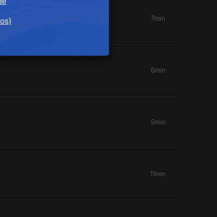
de
7min
dos)
6min
9min
11min