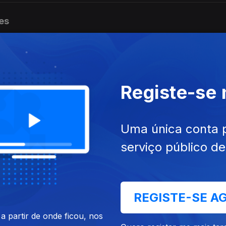
es
es
Registe-se
Uma única conta 
es
serviço público d
es
REGISTE-SE A
 partir de onde ficou, nos