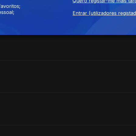
Quero registar-me mais tar
avoritos;
es
ssoal;
Entrar (utilizadores regista