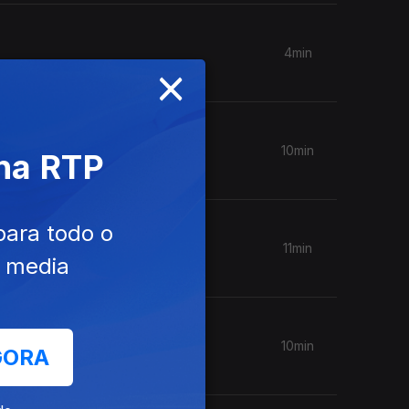
4min
×
10min
 na RTP
para todo o
11min
e media
10min
GORA