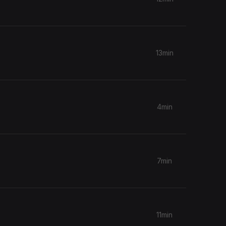
13min
4min
7min
11min