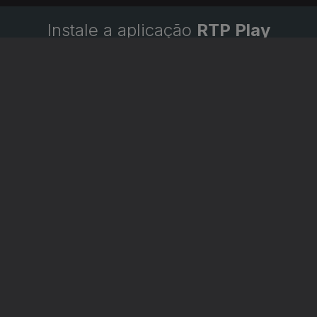
Instale a aplicação
RTP Play
Disponível para iOS, Android, Apple TV, Android TV e
CarPlay