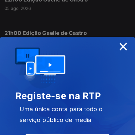
05 ago. 2026
21h00 Edição Gaelle de Castro
×
05 ago. 2026
20h00 Edição António Silva Santos
05 ago. 2026
Registe-se na RTP
19h00 Edição António Silva Santos
Uma única conta para todo o
05 ago. 2026
serviço público de media
18h00 Edição António Silva Santos