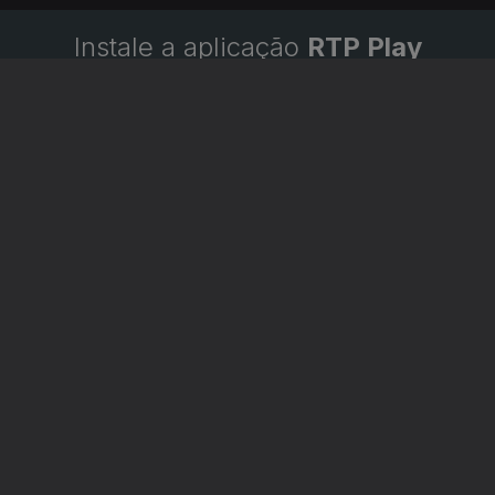
Instale a aplicação
RTP Play
Disponível para iOS, Android, Apple TV, Android TV e
CarPlay