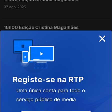
07 ago. 2026
16h00 Edição Cristina Magalhães
×
07 ago. 2026
15h00 Edição Susana Lemos
07 ago. 2026
Registe-se na RTP
14h00 Edição Susana Lemos
Uma única conta para todo o
07 ago. 2026
serviço público de media
13h00 Edição Susana Lemos