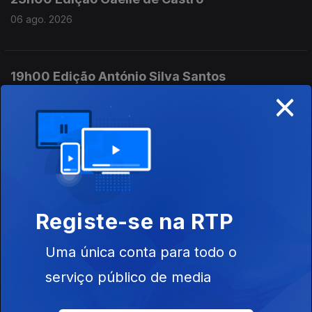
06 ago. 2026
19h00 Edição António Silva Santos
×
06 ago. 2026
18h00 Edição Cristina Magalhães
06 ago. 2026
Registe-se na RTP
17h00 Edição Cristina Magalhães
Uma única conta para todo o
06 ago. 2026
serviço público de media
16h00 Edição Cristina Magalhães