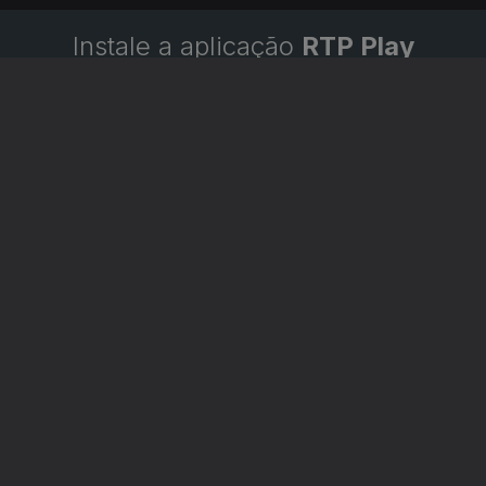
Instale a aplicação
RTP Play
Disponível para iOS, Android, Apple TV, Android TV e
CarPlay