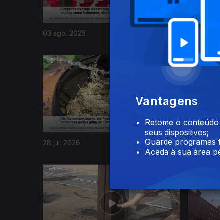
03 ago. 2026
31 jul. 20
944470
Vantagens
Retome o conteúdo a
seus dispositivos;
Guarde programas f
28 jul. 2026
27 jul. 20
Aceda à sua área pe