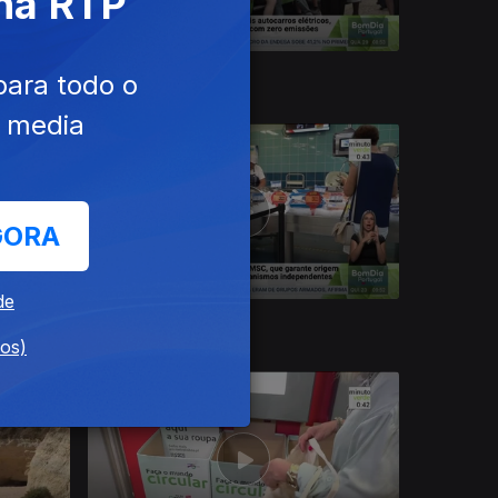
 na RTP
29 jul. 2026
para todo o
e media
GORA
de
23 jul. 2026
dos)