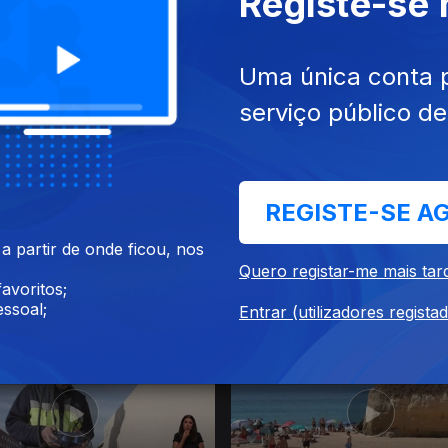
Registe-se
26
30 jul. 2026
Uma única conta 
serviço público d
REGISTE-SE A
 partir de onde ficou, nos
Quero registar-me mais tar
avoritos;
26
24 jul. 2026
ssoal;
Entrar (utilizadores regista