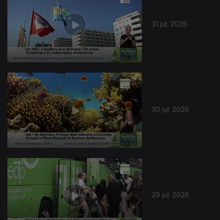
31 jul. 2026
30 jul. 2026
29 jul. 2026