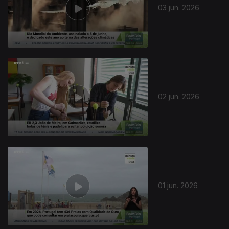
03 jun. 2026
933163
02 jun. 2026
01 jun. 2026