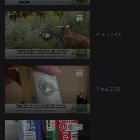
12 mai. 2026
11 mai. 2026