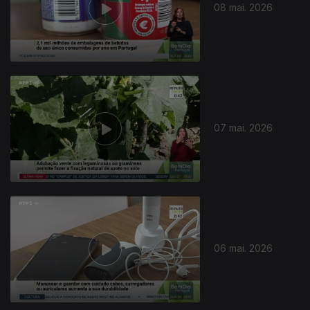
08 mai. 2026
07 mai. 2026
06 mai. 2026