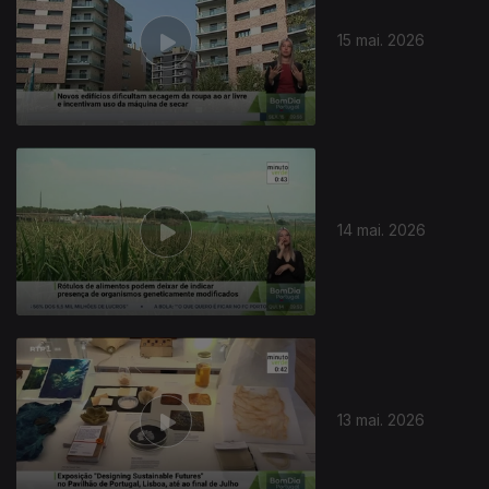
15 mai. 2026
14 mai. 2026
13 mai. 2026