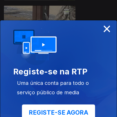
×
22 jul. 2026
Registe-se na RTP
21 jul. 2026
Uma única conta para todo o
serviço público de media
REGISTE-SE AGORA
20 jul. 2026