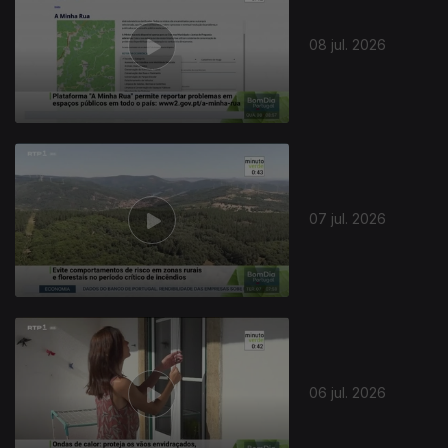
08 jul. 2026
07 jul. 2026
06 jul. 2026