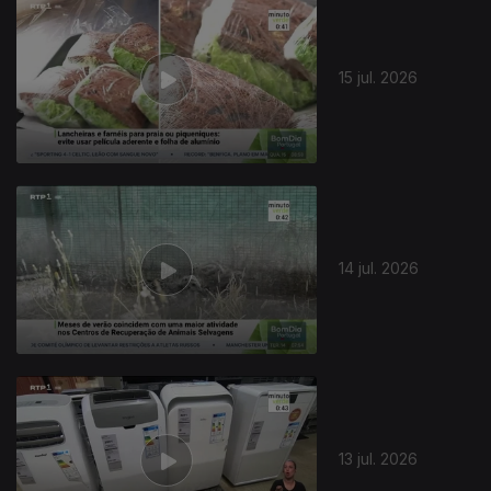
15 jul. 2026
14 jul. 2026
13 jul. 2026