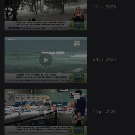
27 jul. 2026
944470
24 jul. 2026
23 jul. 2026