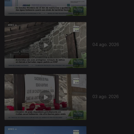
04 ago. 2026
03 ago. 2026