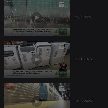
14 jul. 2026
13 jul. 2026
10 jul. 2026