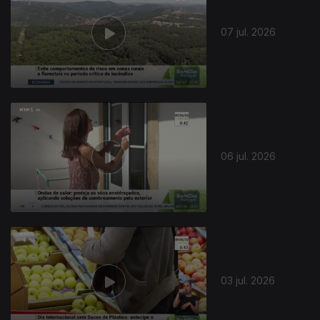
07 jul. 2026
06 jul. 2026
03 jul. 2026