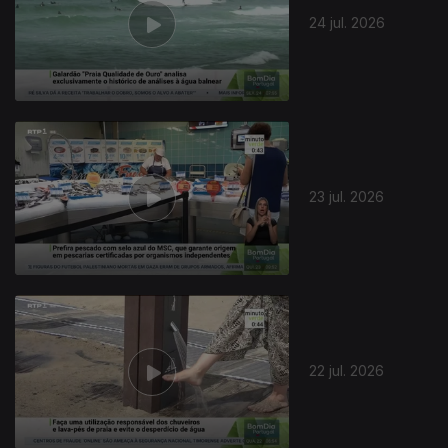
24 jul. 2026
944199
23 jul. 2026
22 jul. 2026