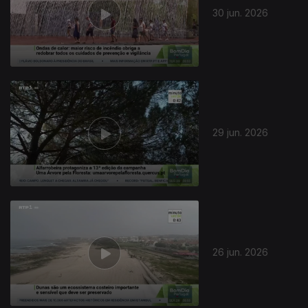
30 jun. 2026
29 jun. 2026
26 jun. 2026