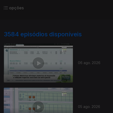
opções
3584
episódios disponíveis
06 ago. 2026
05 ago. 2026