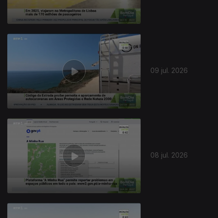
09 jul. 2026
08 jul. 2026
940806