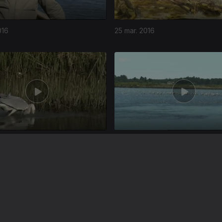
016
25 mar. 2016
16
19 mar. 2016
Instale a aplicação
RTP Play