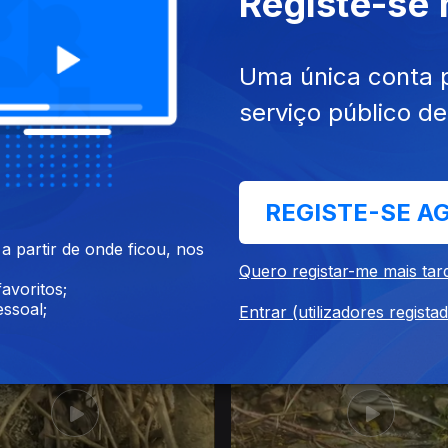
Registe-se
016
02 mai. 2016
Uma única conta 
serviço público d
REGISTE-SE A
 partir de onde ficou, nos
Quero registar-me mais tar
avoritos;
016
23 abr. 2016
ssoal;
Entrar (utilizadores regista