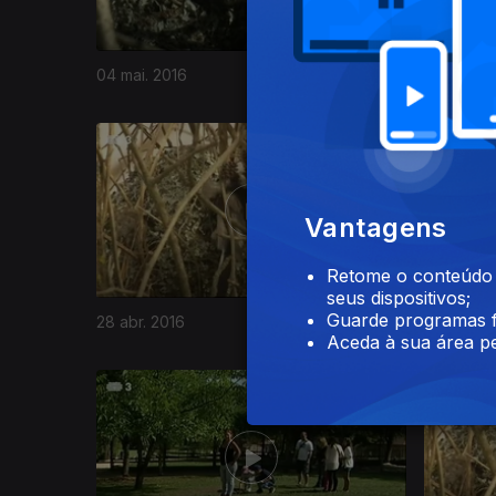
04 mai. 2016
03 mai. 2
232822
Vantagens
Retome o conteúdo a
seus dispositivos;
Guarde programas f
28 abr. 2016
25 abr. 2
Aceda à sua área pe