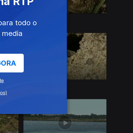
 na RTP
30 abr. 2016
para todo o
e media
GORA
de
22 abr. 2016
dos)