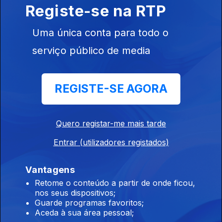
Registe-se na RTP
área do emprego e pensões. O professor
Amílcar Moreira, do Instituto de Ciências
Uma única conta para todo o
Sociais da Universidade de Lisboa, analisa.
27 set. 2019
serviço público de media
REGISTE-SE AGORA
Tema: Educação. Os partidos políticos
apresentam a Primeira Medida para a área da
Educação. José Eduardo Lemos, presidente do
Conselho das Escolas, analisa.
Quero registar-me mais tarde
26 set. 2019
Entrar (utilizadores registados)
Vantagens
Tema: Economia. Os partidos políticos
Retome o conteúdo a partir de onde ficou,
apresentam a Primeira Medida para a área da
nos seus dispositivos;
economia. O professor José Reis analisa.
Guarde programas favoritos;
Aceda à sua área pessoal;
25 set. 2019