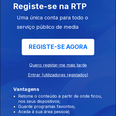
Registe-se na RTP
área do emprego e pensões. O professor
Amílcar Moreira, do Instituto de Ciências
Uma única conta para todo o
Sociais da Universidade de Lisboa, analisa.
27 set. 2019
serviço público de media
REGISTE-SE AGORA
Tema: Educação. Os partidos políticos
apresentam a Primeira Medida para a área da
Educação. José Eduardo Lemos, presidente do
Quero registar-me mais tarde
Conselho das Escolas, analisa.
26 set. 2019
Entrar (utilizadores registados)
Vantagens
Tema: Economia. Os partidos políticos
Retome o conteúdo a partir de onde ficou,
apresentam a Primeira Medida para a área da
nos seus dispositivos;
Guarde programas favoritos;
economia. O professor José Reis analisa.
Aceda à sua área pessoal;
25 set. 2019