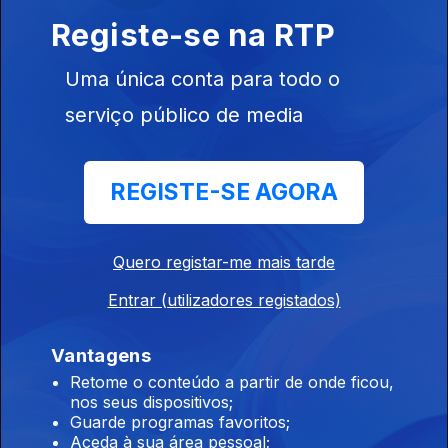
políticos apresentam a primeira medida para a
Registe-se na RTP
área do emprego e pensões. O professor
Amílcar Moreira, do Instituto de Ciências
Uma única conta para todo o
Sociais da Universidade de Lisboa, analisa.
serviço público de media
27 set. 2019
REGISTE-SE AGORA
Tema: Educação. Os partidos políticos
apresentam a Primeira Medida para a área da
Educação. José Eduardo Lemos, presidente do
Quero registar-me mais tarde
Conselho das Escolas, analisa.
Entrar (utilizadores registados)
26 set. 2019
Vantagens
Retome o conteúdo a partir de onde ficou,
Tema: Economia. Os partidos políticos
nos seus dispositivos;
apresentam a Primeira Medida para a área da
Guarde programas favoritos;
economia. O professor José Reis analisa.
Aceda à sua área pessoal;