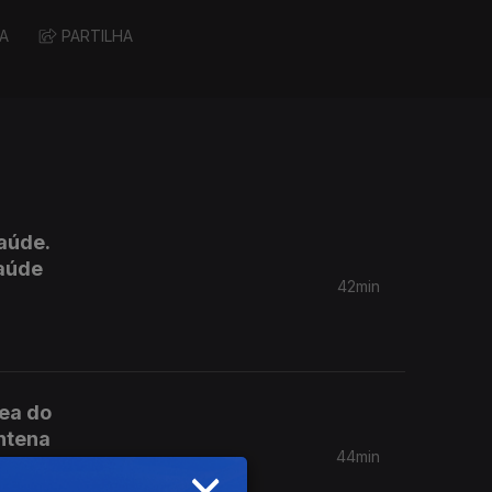
A
PARTILHA
aúde.
Saúde
42min
rea do
ntena
44min
×