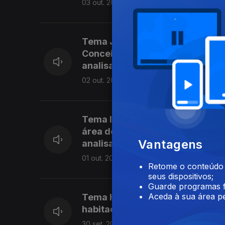
03 out. 2019
Tema Justiça: Os partidos polít
Conceição Gomes, do Observató
analisa.
02 out. 2019
Tema Investimento Público: Os p
área do investimento público. 
Vantagens
analisa.
01 out. 2019
Retome o conteúdo a
seus dispositivos;
Guarde programas f
Aceda à sua área pe
Tema Habitação: Os partidos po
habitação. O Geógrafo e investi
30 set. 2019