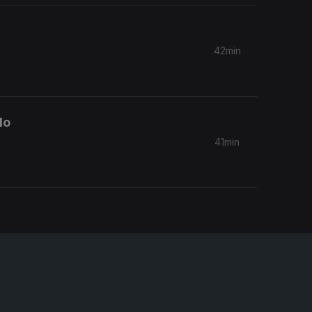
42min
do
41min