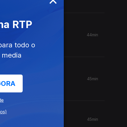
 na RTP
ustiça.
imbra,
44min
para todo o
e media
ara a
s
45min
GORA
de
da
dos)
45min