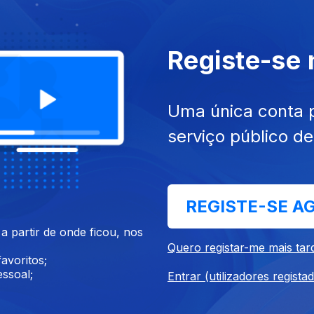
Registe-se
icos apresentam a Primeira Medida para a área da j
rio Permanente da Justiça da Universidade de Co
Uma única conta 
serviço público d
artidos políticos apresentam a Primeira Medida p
Armando da Silva Afonso da Ordem dos Engenheiro
REGISTE-SE A
 partir de onde ficou, nos
Quero registar-me mais tar
avoritos;
ssoal;
líticos apresentam a primeira medida para a área 
Entrar (utilizadores regista
gador Jorge Malheiros analisa.