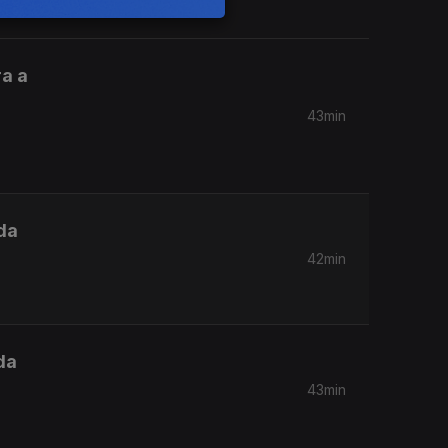
a a
43min
da
42min
da
43min