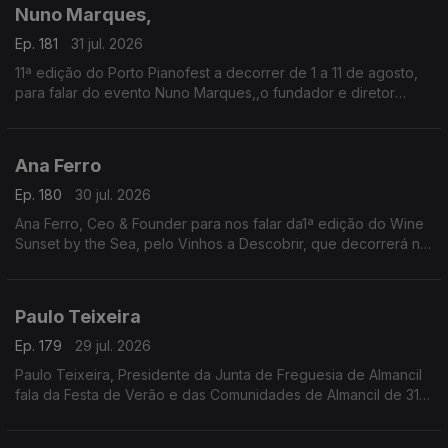
tasquinhas.
Nuno Marques,
O grão-confrade Luís Manso da Confraria Gastronómica de
Almeirim fala sobre este símbolo da gastronomia.
Ep. 181
31 jul. 2026
11ª edição do Porto Pianofest a decorrer de 1 a 11 de agosto,
para falar do evento Nuno Marques,,o fundador e diretor
artístico deste festival internacional de piano realizado no
Porto e ligado a Nova Iorque.
Ana Ferro
Ep. 180
30 jul. 2026
Ana Ferro, Ceo & Founder para nos falar da1ª edição do Wine
Sunset by the Sea, pelo Vinhos a Descobrir, que decorrerá no
dia 1 de agosto na Figueira da Foz.
Paulo Teixeira
Ep. 179
29 jul. 2026
Paulo Teixeira, Presidente da Junta de Freguesia de Almancil
fala da Festa de Verão e das Comunidades de Almancil de 31
julho a 2 de agosto. O Jardim das Comunidades volta a ser o
ponto de encontro do verão com grandes concertos,