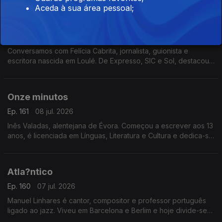
numa homenagem à sua notável carreira artística.
Aceda à sua área pessoal;
A Comunista e o Pide
Ep. 162
09 jul. 2026
Conversamos com Felícia Cabrita, jornalista, guionista e
escritora nascida em Loulé. De Expresso, SIC e Sol, destacou-
se por grandes investigações. Apresenta agora o livro “A
Comunista e o Pide"
Onze minutos
Ep. 161
08 jul. 2026
Inês Valadas, alentejana de Évora. Começou a escrever aos 13
anos, é licenciada em Línguas, Literatura e Cultura e dedica-se
ao universo do dark romance. Agora estreia-se com o livro
“Onze Minutos”
Atla?ntico
Ep. 160
07 jul. 2026
Manuel Linhares é cantor, compositor e professor português
ligado ao jazz. Viveu em Barcelona e Berlim e hoje divide-se
entre Nova Iorque e o Porto. Apresenta agora o novo disco