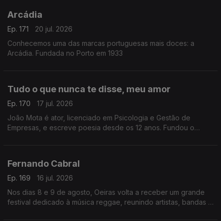
Arcádia
Ep. 171
20 jul. 2026
Conhecemos uma das marcas portuguesas mais doces: a
Arcádia. Fundada no Porto em 1933
Tudo o que nunca te disse, meu amor
Ep. 170
17 jul. 2026
João Mota é ator, licenciado em Psicologia e Gestão de
Empresas, e escreve poesia desde os 12 anos. Fundou o
Clube de Poesia da UAL e estreia-se agora com o livro Tudo o
que nunca te disse, meu amor.
Fernando Cabral
Ep. 169
16 jul. 2026
Nos dias 8 e 9 de agosto, Oeiras volta a receber um grande
festival dedicado à música reggae, reunindo artistas, bandas e
amantes deste género musical num ambiente de celebração,