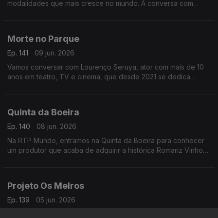
modalidades que mais cresce no mundo. À conversa com
José Galante e Miguel Pombeiro, autores do livro Padel –
Técnicas e Táticas
Morte no Parque
Ep. 141
09 jun. 2026
Vamos conversar com Lourenço Seruya, ator com mais de 10
anos em teatro, TV e cinema, que desde 2021 se dedica
também à escrita. Já soma sete livros e apresenta agora Morte
no Parque
Quinta da Boeira
Ep. 140
08 jun. 2026
Na RTP Mundo, entramos na Quinta da Boeira para conhecer
um produtor que acaba de adquirir a histórica Romariz Vinhos.
À conversa com Albino Jorge sobre este novo capítulo no
Vinho do Porto
Projeto Os Melros
Ep. 139
05 jun. 2026
Miguel da Silva, músico, compositor e produtor hoje veio à