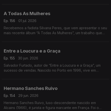
Geral da Cegoc
A Todas As Mulheres
Ep. 156
01 jul. 2026
Recebemos a fadista Silvana Peres, que vem apresentar o seu
mais recente álbum “A Todas As Mulheres”, um trabalho que
celebra a força, a emoção e a voz feminina no fado
Entre a Loucura e a Graça
Ep. 155
30 jun. 2026
Salvador Furtado, autor de “Entre a Loucura e a Graça”, um
sucesso de vendas. Nascido no Porto em 1996, vive em
Lisboa, é licenciado em História
Hermano Sanches Ruivo
Ep. 154
29 jun. 2026
Hermano Sanches Ruivo, luso-descendente nascido em
Alcains (1966), é jurista e figura marcante em França. Foi o