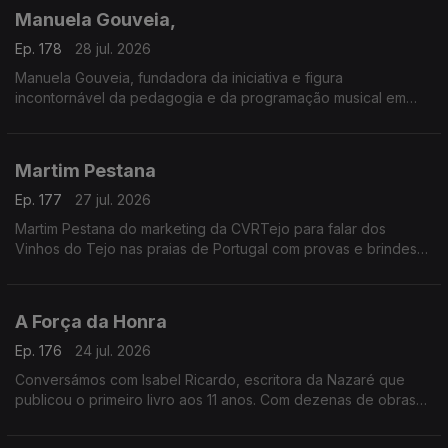
gastronomia típica, artesanato e muita animação.
Manuela Gouveia,
A entrada é gratuita e as portas abrem todos os dias às 18h00.
Ep. 178
28 jul. 2026
Manuela Gouveia, fundadora da iniciativa e figura
incontornável da pedagogia e da programação musical em
Portugal, sobre a Semana Internacional de Piano de Óbidos
(SIPO) a 31.ª edição entre 26 de junho e 4 de agosto de 2026
promovida pela ACIM, reafirmando o seu papel enquanto
Martim Pestana
referência nacional e internacional na formação e
apresentação pianística.
Ep. 177
27 jul. 2026
Martim Pestana do marketing da CVRTejo para falar dos
Vinhos do Tejo nas praias de Portugal com provas e brindes
de 11 de julho a 15 de agosto.
A Força da Honra
Ep. 176
24 jul. 2026
Conversámos com Isabel Ricardo, escritora da Nazaré que
publicou o primeiro livro aos 11 anos. Com dezenas de obras
premiadas e traduzidas, estreia-se agora no romance histórico
com “A Força da Honra”