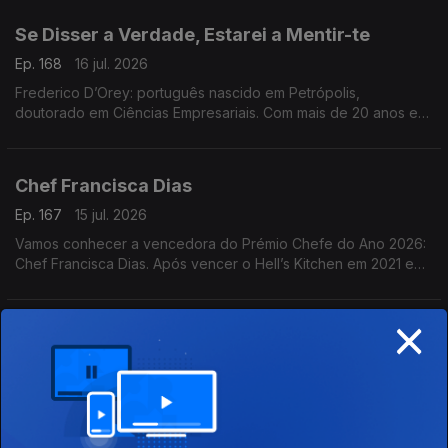
diversidade e partilha
Se Disser a Verdade, Estarei a Mentir-te
Ep. 168
16 jul. 2026
Frederico D’Orey: português nascido em Petrópolis,
doutorado em Ciências Empresariais. Com mais de 20 anos em
gestão, marketing e comunicação, lançou Nascido de Ninguém
(2024) e Se Disser a Verdade, Estarei a Mentir-te
Chef Francisca Dias
Ep. 167
15 jul. 2026
Vamos conhecer a vencedora do Prémio Chefe do Ano 2026:
Chef Francisca Dias. Após vencer o Hell’s Kitchen em 2021 e
passar por vários restaurantes, concretizou o sonho de abrir o
seu próprio espaço: o Esteva, em Borba
×
Dois dedos de conversa
Ep. 166
14 jul. 2026
Na RTP Mundo, conhecemos Amadeu Lopes-Sabino,
ficcionista e ensaísta natural de Elvas. Com uma vasta obra
publicada, apresenta agora o seu mais recente livro, O Futuro