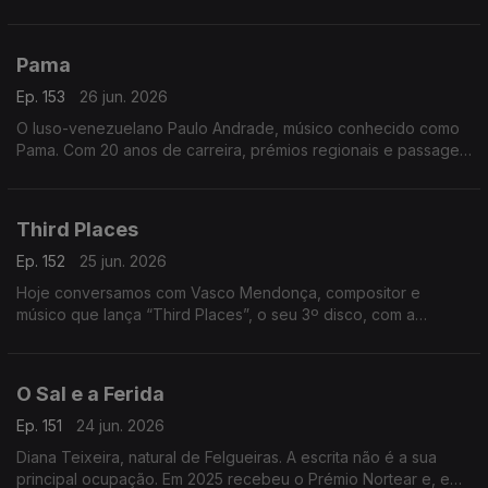
primeiro português vereador em Paris e destacou-se na
promoção da língua, cultura e diáspora portuguesa
Pama
Ep. 153
26 jun. 2026
O luso-venezuelano Paulo Andrade, músico conhecido como
Pama. Com 20 anos de carreira, prémios regionais e passagem
pelo The Voice, divide a música com uma barbearia no centro
da Mealhada
Third Places
Ep. 152
25 jun. 2026
Hoje conversamos com Vasco Mendonça, compositor e
músico que lança “Third Places”, o seu 3º disco, com a
participação de nomes de destaque. Um especialista em
música contemporânea.
O Sal e a Ferida
Ep. 151
24 jun. 2026
Diana Teixeira, natural de Felgueiras. A escrita não é a sua
principal ocupação. Em 2025 recebeu o Prémio Nortear e, em