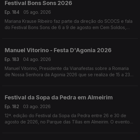
Festival Bons Sons 2026
Ep. 184
05 ago. 2026
Mariana Krause Ribeiro faz parte da direção do SCOCS e fala
do Festival Bons Sons de 6 a 9 de agosto em Cem Soldos,
Tomar que se volta a transformar numa aldeia-festival, este
ano sob a ideia de resistência.
Manuel Vitorino - Festa D'Agonia 2026
Ep. 183
04 ago. 2026
Manuel Vitorino, Presidente da Vianafestas sobre a Romaria
de Nossa Senhora da Agonia 2026 que se realiza de 15 a 23
de agosto em Viana do Castelo que volta a ser o palco da
tradição, da devoção e da alegria.
Festival da Sopa da Pedra em Almeirim
Ep. 182
03 ago. 2026
12ª. edição do Festival da Sopa da Pedra entre 26 e 30 de
agosto de 2026, no Parque das Tílias em Almeirim. O evento
celebra a gastronomia ribatejana, onde se destaca o famoso
prato certificado, e conta com concertos, artesanato e