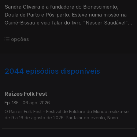
Sandra Oliveira é a fundadora do Bionascimento,
Doula de Parto e Pós-parto. Esteve numa missão na
Guiné-Bissau e veio falar do livro "Nascer Saudável",
obrigatório para quem espera um bebé.
opções
2044
episódios disponíveis
944294
941373
937861
934216
Raízes Folk Fest
Ep. 185
06 ago. 2026
O Raízes Folk Fest – Festival de Folclore do Mundo realiza-se
de 9 a 16 de agosto de 2026. Par falar do evento, Nuno
Leitão, responsável pelo Rancho Folclórico Recreativo Clube
Bonjardim.