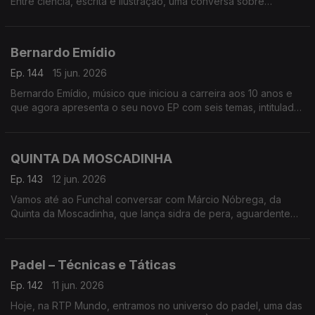
Entre ciência, escrita e ilustração, uma conversa sobre
cidades, identidade e histórias que nos ligam
Bernardo Emídio
Ep. 144
15 jun. 2026
Bernardo Emídio, músico que iniciou a carreira aos 10 anos e
que agora apresenta o seu novo EP com seis temas, intitulado
de forma original ‘Bernardo Emídio’
QUINTA DA MOSCADINHA
Ep. 143
12 jun. 2026
Vamos até ao Funchal conversar com Márcio Nóbrega, da
Quinta da Moscadinha, que lança sidra de pera, aguardente
de maçã e espumantes feitos a partir dos pomares da
Camacha
Padel – Técnicas e Táticas
Ep. 142
11 jun. 2026
Hoje, na RTP Mundo, entramos no universo do padel, uma das