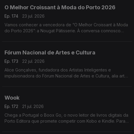
O Melhor Croissant à Moda do Porto 2026
Ep. 174
23 jul. 2026
Vamos conhecer a vencedora de “O Melhor Croissant à Moda
do Porto 2026”: a Nougat Pâtisserie. À conversa connosco
estarão o Chefe Pasteleiro Daniel Leal e a cake designer
Juliana Couto
Fórum Nacional de Artes e Cultura
Ep. 173
22 jul. 2026
Alice Gonçalves, fundadora dos Artistas Inteligentes e
impulsionadora do Fórum Nacional de Artes e Cultura, alia arte,
estratégia e políticas culturais. Jurista de formação, dedicou-se
à gestão cultural aos 26 anos
Wook
Ep. 172
21 jul. 2026
Chega a Portugal o Boox Go, o novo leitor de livros digitais da
Porto Editora que promete competir com Kobo e Kindle. Para
apresentar esta novidade, recebemos Rui Aragão, diretor da
Wook.