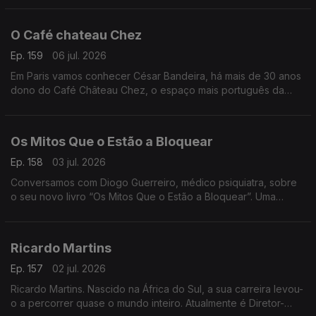
“Atlântico”
O Café chateau Chez
Ep. 159
06 jul. 2026
Em Paris vamos conhecer César Bandeira, há mais de 30 anos
dono do Café Château Chez, o espaço mais português da
cidade. Onde a comunidade se reúne para matar saudades e
apoiar a Seleção
Os Mitos Que o Estão a Bloquear
Ep. 158
03 jul. 2026
Conversamos com Diogo Guerreiro, médico psiquiatra, sobre
o seu novo livro “Os Mitos Que o Estão a Bloquear”. Uma
reflexão sobre as crenças que podem estar a limitar o nosso
potencial
Ricardo Martins
Ep. 157
02 jul. 2026
Ricardo Martins. Nascido na África do Sul, a sua carreira levou-
o a percorrer quase o mundo inteiro. Atualmente é Diretor-