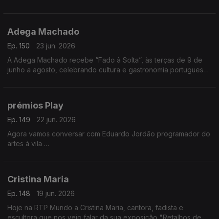
2026, venceu o Prémio Lions com “O Sal e a Ferida
Adega Machado
Ep. 150
23 jun. 2026
A Adega Machado recebe “Fado à Solta”, às terças de 9 de
junho a agosto, celebrando cultura e gastronomia portuguesa.
Evento pensado para emigrantes. Nuno Fernandes apresenta
a iniciativa
prémios Play
Ep. 149
22 jun. 2026
Agora vamos conversar com Eduardo Jordão programador do
artes à vila
Vamos falar das candidaturas aos prémios Play, promovidos
pela Audiogest, e que decorrem até dia 26 de junho
Cristina Maria
Ep. 148
19 jun. 2026
Hoje na RTP Mundo a Cristina Maria, cantora, fadista e
escultora que nos veio falar da sua exposição "Retalhos de