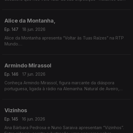
Vida", um pouco da sua história e das suas vivências e
inspirada nos efeitos da tempestade.
Alice da Montanha,
Ep. 147
18 jun. 2026
Alice da Montanha apresenta “Voltar às Tuas Raízes” na RTP
Mundo.
A autora e divulgadora de práticas de vida sustentável Alice
da Montanha é a convidada da Isabel Flora na RTP Mundo,
Armindo Mirassol
onde apresenta o seu mais recente livro, Voltar às Tuas
Raízes. A obra propõe uma reflexão sobre a ligação entre o
Ep. 146
17 jun. 2026
ser humano e a natureza, incentivando um regresso a hábitos
Conheça Armindo Mirassol, figura marcante da diáspora
mais conscientes e alinhados com os ritmos naturais.
portuguesa, ligada à rádio na Alemanha. Natural de Aveiro,
emigrou aos 14 anos, passou pela Venezuela e fixou-se na
Alemanha
Vizinhos
Ep. 145
16 jun. 2026
Ana Bárbara Pedrosa e Nuno Saraiva apresentam “Vizinhos”.