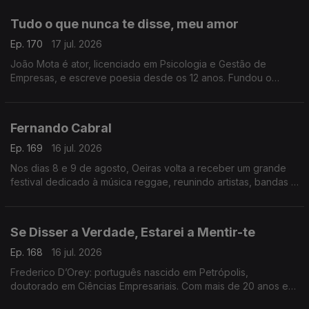
Tudo o que nunca te disse, meu amor
Ep. 170
17 jul. 2026
João Mota é ator, licenciado em Psicologia e Gestão de
Empresas, e escreve poesia desde os 12 anos. Fundou o
Clube de Poesia da UAL e estreia-se agora com o livro Tudo o
que nunca te disse, meu amor.
Fernando Cabral
Ep. 169
16 jul. 2026
Nos dias 8 e 9 de agosto, Oeiras volta a receber um grande
festival dedicado à música reggae, reunindo artistas, bandas e
amantes deste género musical num ambiente de celebração,
diversidade e partilha
Se Disser a Verdade, Estarei a Mentir-te
Ep. 168
16 jul. 2026
Frederico D’Orey: português nascido em Petrópolis,
doutorado em Ciências Empresariais. Com mais de 20 anos em
gestão, marketing e comunicação, lançou Nascido de Ninguém