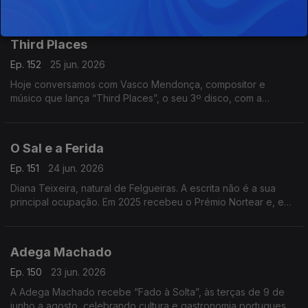
pelo The Voice, divide a música com uma barbearia no centro
da Mealhada
Third Places
Ep. 152
25 jun. 2026
Hoje conversamos com Vasco Mendonça, compositor e
músico que lança “Third Places”, o seu 3º disco, com a
participação de nomes de destaque. Um especialista em
música contemporânea.
O Sal e a Ferida
Ep. 151
24 jun. 2026
Diana Teixeira, natural de Felgueiras. A escrita não é a sua
principal ocupação. Em 2025 recebeu o Prémio Nortear e, em
2026, venceu o Prémio Lions com “O Sal e a Ferida
Adega Machado
Ep. 150
23 jun. 2026
A Adega Machado recebe “Fado à Solta”, às terças de 9 de
junho a agosto, celebrando cultura e gastronomia portuguesa.