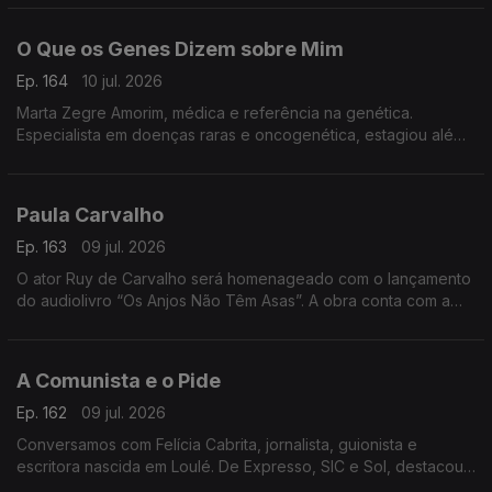
cultural
O Que os Genes Dizem sobre Mim
Ep. 164
10 jul. 2026
Marta Zegre Amorim, médica e referência na genética.
Especialista em doenças raras e oncogenética, estagiou além-
fronteiras e lança agora O Que os Genes Dizem sobre Mim,
uma viagem ao ADN.
Paula Carvalho
Ep. 163
09 jul. 2026
O ator Ruy de Carvalho será homenageado com o lançamento
do audiolivro “Os Anjos Não Têm Asas”. A obra conta com a
participação do próprio ator e de membros da sua família,
numa homenagem à sua notável carreira artística.
A Comunista e o Pide
Ep. 162
09 jul. 2026
Conversamos com Felícia Cabrita, jornalista, guionista e
escritora nascida em Loulé. De Expresso, SIC e Sol, destacou-
se por grandes investigações. Apresenta agora o livro “A