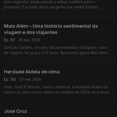
Que segredos ainda guarda a antiga Lusitânia para o
presente? É a partir desta pergunta que André Simões,
professor e investigador em Estudos Clássicos na Faculdade
de Letras da Universidade de Lisboa, chega à RTP Mundo
para apresentar o seu livro Lusitânia.
Mais Além – Uma história sentimental da
viagem e dos viajantes
Ep. 131
28 mai. 2026
Gonçalo Cadilhe, escritor, documentarista e fotógrafo, autor
de viagens de grupo e 15 livros. Apresenta agora Mais Além,
uma história sentimental da viagem e dos viajantes
Herdade Aldeia de cima
Ep. 130
27 mai. 2026
Hoje, na RTP Mundo, vamos conhecer a Herdade Aldeia de
Cima e os seus novos vinhos da vindima de 2024: um branco e
um Alvarinho, numa conversa com António Cavalheiro
José Cruz