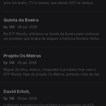
anos em teatro, TV e cinema, que desde 2021 se dedica
também à escrita. Já soma sete livros e apresenta agora Morte
no Parque
Quinta da Boeira
Ep. 140
08 jun. 2026
Na RTP Mundo, entramos na Quinta da Boeira para conhecer
um produtor que acaba de adquirir a histórica Romariz Vinhos.
À conversa com Albino Jorge sobre este novo capítulo no
Vinho do Porto
Projeto Os Melros
Ep. 139
05 jun. 2026
Miguel da Silva, músico, compositor e produtor hoje veio à
RTP Mundo falar do projeto Os Melros, juntando viola de fado,
poemas de João Monge com as vozes da Maria João Luís e
do André Gago.
David Erlich,
Ep. 138
04 jun. 2026
O filósofo e professor David Erlich é o convidado da RTP