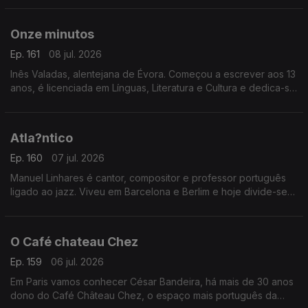
Comunista e o Pide"
Onze minutos
Ep. 161
08 jul. 2026
Inês Valadas, alentejana de Évora. Começou a escrever aos 13
anos, é licenciada em Línguas, Literatura e Cultura e dedica-se
ao universo do dark romance. Agora estreia-se com o livro
“Onze Minutos”
Atla?ntico
Ep. 160
07 jul. 2026
Manuel Linhares é cantor, compositor e professor português
ligado ao jazz. Viveu em Barcelona e Berlim e hoje divide-se
entre Nova Iorque e o Porto. Apresenta agora o novo disco
“Atlântico”
O Café chateau Chez
Ep. 159
06 jul. 2026
Em Paris vamos conhecer César Bandeira, há mais de 30 anos
dono do Café Château Chez, o espaço mais português da