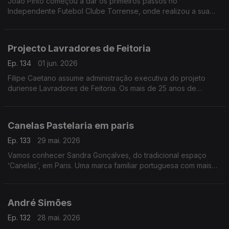
João Pinto começou a dar os primeiros passos no
Independente Futebol Clube Torrense, onde realizou a sua
formação como andebolista, já dá cartas nos maiores palcos
do andebol europeu.
Projecto Lavradores de Feitoria
Ep. 134
01 jun. 2026
Filipe Caetano assume administração executiva do projeto
duriense Lavradores de Feitoria. Os mais de 25 anos de
experiência em marketing e vendas, bem como a formação na
área de vinhos, pesaram nesta decisão no âmbito deste
coletivo constituído por 15 lavradores com vindimas
Canelas Pastelaria em paris
espalhadas pelas três sub-regiões do Douro.
Ep. 133
29 mai. 2026
Vamos conhecer Sandra Gonçalves, do tradicional espaço
‘Canelas’, em Paris. Uma marca familiar portuguesa com mais
de 40 anos, ligada à comunidade e com várias vertentes de
negócio.
André Simões
Ep. 132
28 mai. 2026