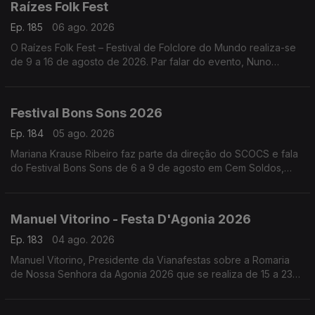
Raízes Folk Fest
Ep. 185
06 ago. 2026
O Raízes Folk Fest – Festival de Folclore do Mundo realiza-se
de 9 a 16 de agosto de 2026. Par falar do evento, Nuno
Leitão, responsável pelo Rancho Folclórico Recreativo Clube
Bonjardim.
Festival Bons Sons 2026
Ep. 184
05 ago. 2026
Mariana Krause Ribeiro faz parte da direção do SCOCS e fala
do Festival Bons Sons de 6 a 9 de agosto em Cem Soldos,
Tomar que se volta a transformar numa aldeia-festival, este
ano sob a ideia de resistência.
Manuel Vitorino - Festa D'Agonia 2026
Ep. 183
04 ago. 2026
Manuel Vitorino, Presidente da Vianafestas sobre a Romaria
de Nossa Senhora da Agonia 2026 que se realiza de 15 a 23
de agosto em Viana do Castelo que volta a ser o palco da
tradição, da devoção e da alegria.