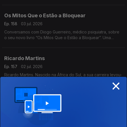
cidade. Onde a comunidade se reúne para matar saudades e
apoiar a Seleção
Os Mitos Que o Estão a Bloquear
Ep. 158
03 jul. 2026
Conversamos com Diogo Guerreiro, médico psiquiatra, sobre
o seu novo livro “Os Mitos Que o Estão a Bloquear”. Uma
reflexão sobre as crenças que podem estar a limitar o nosso
potencial
Ricardo Martins
Ep. 157
02 jul. 2026
Ricardo Martins. Nascido na África do Sul, a sua carreira levou-
×
o a percorrer quase o mundo inteiro. Atualmente é Diretor-
Geral da Cegoc
A Todas As Mulheres
Ep. 156
01 jul. 2026
Recebemos a fadista Silvana Peres, que vem apresentar o seu
mais recente álbum “A Todas As Mulheres”, um trabalho que