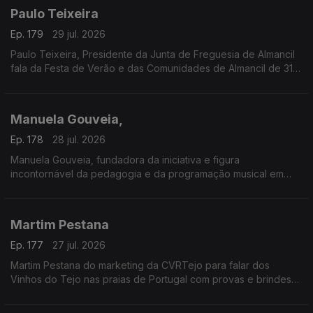
Paulo Teixeira
Ep. 179
29 jul. 2026
Paulo Teixeira, Presidente da Junta de Freguesia de Almancil
fala da Festa de Verão e das Comunidades de Almancil de 31
julho a 2 de agosto. O Jardim das Comunidades volta a ser o
ponto de encontro do verão com grandes concertos,
gastronomia típica, artesanato e muita animação.
Manuela Gouveia,
A entrada é gratuita e as portas abrem todos os dias às 18h00.
Ep. 178
28 jul. 2026
Manuela Gouveia, fundadora da iniciativa e figura
incontornável da pedagogia e da programação musical em
Portugal, sobre a Semana Internacional de Piano de Óbidos
(SIPO) a 31.ª edição entre 26 de junho e 4 de agosto de 2026
promovida pela ACIM, reafirmando o seu papel enquanto
Martim Pestana
referência nacional e internacional na formação e
apresentação pianística.
Ep. 177
27 jul. 2026
Martim Pestana do marketing da CVRTejo para falar dos
Vinhos do Tejo nas praias de Portugal com provas e brindes
de 11 de julho a 15 de agosto.