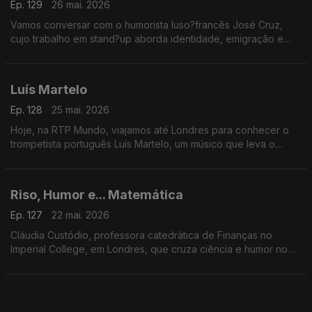
Ep. 129
26 mai. 2026
Vamos conversar com o humorista luso?francês José Cruz,
cujo trabalho em stand?up aborda identidade, emigração e
choque cultural, retratando com humor o quotidiano dos
portugueses em França
Luís Martelo
Ep. 128
25 mai. 2026
Hoje, na RTP Mundo, viajamos até Londres para conhecer o
trompetista português Luís Martelo, um músico que leva o
talento nacional além-fronteiras
Riso, Humor e... Matemática
Ep. 127
22 mai. 2026
Cláudia Custódio, professora catedrática de Finanças no
Imperial College, em Londres, que cruza ciência e humor no
novo livro Riso, Humor e… Matemática