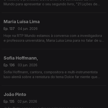
Mundo para apresentar o seu segundo livro, "21 Lições de
Filosofia para ter uma vida quase Boa".
Maria Luísa Lima
Ep. 137
04 jun. 2026
Hoje na RTP Mundo estamos à conversa com a investigadora
e professora universitária, Maria Luísa Lima para no falar de um
dos fatores determinantes para a felicidade do ser humano, a
amizade.
Sofia Hoffmann,
Ep. 136
03 jun. 2026
Sofia Hoffmann, cantora, compositora e multi-instrumentista
luso-alemã sobre a remistura do tema Dolce far niente que
decidiu relançar numa parceria com compositor, produtor e
multi-instrumentista britânico Nitin Sawhney. Próximos
espetáculos no Castelo de São Jorge.
João Pinto
Ep. 135
02 jun. 2026