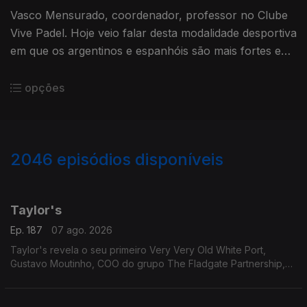
Vasco Mensurado, coordenador, professor no Clube
Vive Padel. Hoje veio falar desta modalidade desportiva
em que os argentinos e espanhóis são mais fortes e
do clube inteiramente dedicado ao Padel em Lisbo no
Oriente.
opções
2046
episódios disponíveis
947328
942661
938347
934283
931110
Taylor's
Ep. 187
07 ago. 2026
Taylor's revela o seu primeiro Very Very Old White Port,
Gustavo Moutinho, COO do grupo The Fladgate Partnership,
detentor da Taylor's para nos falar destes vinhos tão
especiais.