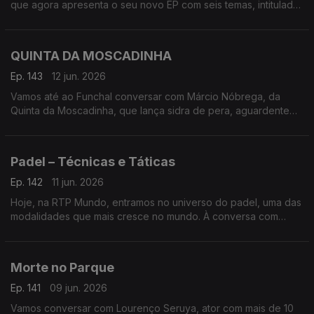
que agora apresenta o seu novo EP com seis temas, intitulado
de forma original ‘Bernardo Emídio’
QUINTA DA MOSCADINHA
Ep. 143
12 jun. 2026
Vamos até ao Funchal conversar com Márcio Nóbrega, da
Quinta da Moscadinha, que lança sidra de pera, aguardente
de maçã e espumantes feitos a partir dos pomares da
Camacha
Padel – Técnicas e Táticas
Ep. 142
11 jun. 2026
Hoje, na RTP Mundo, entramos no universo do padel, uma das
modalidades que mais cresce no mundo. À conversa com
José Galante e Miguel Pombeiro, autores do livro Padel –
Técnicas e Táticas
Morte no Parque
Ep. 141
09 jun. 2026
Vamos conversar com Lourenço Seruya, ator com mais de 10