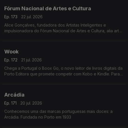
Fórum Nacional de Artes e Cultura
Ep. 173
22 jul. 2026
Alice Gonçalves, fundadora dos Artistas Inteligentes e
impulsionadora do Fórum Nacional de Artes e Cultura, alia arte,
estratégia e políticas culturais. Jurista de formação, dedicou-se
à gestão cultural aos 26 anos
Wook
Ep. 172
21 jul. 2026
Chega a Portugal o Boox Go, o novo leitor de livros digitais da
Porto Editora que promete competir com Kobo e Kindle. Para
apresentar esta novidade, recebemos Rui Aragão, diretor da
Wook.
Arcádia
Ep. 171
20 jul. 2026
Conhecemos uma das marcas portuguesas mais doces: a
Arcádia. Fundada no Porto em 1933