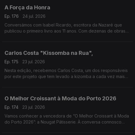
A Força da Honra
Ep. 176
24 jul. 2026
Conversámos com Isabel Ricardo, escritora da Nazaré que
publicou o primeiro livro aos 11 anos. Com dezenas de obras
premiadas e traduzidas, estreia-se agora no romance histórico
com “A Força da Honra”
Carlos Costa "Kissomba na Rua",
Ep. 175
23 jul. 2026
Nesta edição, recebemos Carlos Costa, um dos responsáveis
por este projeto que tem levado a kizomba a cada vez mais
pessoas, promovendo a dança, a cultura e o convívio em
espaços públicos.
O Melhor Croissant à Moda do Porto 2026
Ep. 174
23 jul. 2026
Vamos conhecer a vencedora de “O Melhor Croissant à Moda
do Porto 2026”: a Nougat Pâtisserie. À conversa connosco
estarão o Chefe Pasteleiro Daniel Leal e a cake designer
Juliana Couto