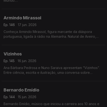
Mundo.
A autora e divulgadora de práticas de vida sustentável Alice
da Montanha é a convidada da Isabel Flora na RTP Mundo,
Armindo Mirassol
onde apresenta o seu mais recente livro, Voltar às Tuas
Raízes. A obra propõe uma reflexão sobre a ligação entre o
Ep. 146
17 jun. 2026
ser humano e a natureza, incentivando um regresso a hábitos
Conheça Armindo Mirassol, figura marcante da diáspora
mais conscientes e alinhados com os ritmos naturais.
portuguesa, ligada à rádio na Alemanha. Natural de Aveiro,
emigrou aos 14 anos, passou pela Venezuela e fixou-se na
Alemanha
Vizinhos
Ep. 145
16 jun. 2026
Ana Bárbara Pedrosa e Nuno Saraiva apresentam “Vizinhos”.
Entre ciência, escrita e ilustração, uma conversa sobre
cidades, identidade e histórias que nos ligam
Bernardo Emídio
Ep. 144
15 jun. 2026
Bernardo Emídio, músico que iniciou a carreira aos 10 anos e