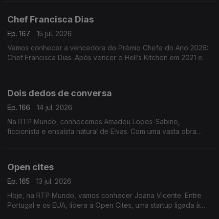
(2024) e Se Disser a Verdade, Estarei a Mentir-te
Chef Francisca Dias
Ep. 167
15 jul. 2026
Vamos conhecer a vencedora do Prémio Chefe do Ano 2026:
Chef Francisca Dias. Após vencer o Hell’s Kitchen em 2021 e
passar por vários restaurantes, concretizou o sonho de abrir o
seu próprio espaço: o Esteva, em Borba
Dois dedos de conversa
Ep. 166
14 jul. 2026
Na RTP Mundo, conhecemos Amadeu Lopes-Sabino,
ficcionista e ensaísta natural de Elvas. Com uma vasta obra
publicada, apresenta agora o seu mais recente livro, O Futuro
Anterior
Open cites
Ep. 165
13 jul. 2026
Hoje, na RTP Mundo, vamos conhecer Joana Vicente. Entre
Portugal e os EUA, lidera a Open Cites, uma startup ligada à
cultura, onde alia inovação, criatividade e impacto no setor