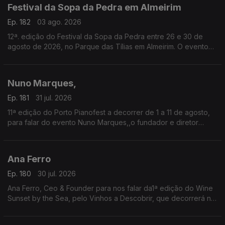
Festival da Sopa da Pedra em Almeirim
Ep. 182
03 ago. 2026
12ª. edição do Festival da Sopa da Pedra entre 26 e 30 de
agosto de 2026, no Parque das Tílias em Almeirim. O evento
celebra a gastronomia ribatejana, onde se destaca o famoso
prato certificado, e conta com concertos, artesanato e
tasquinhas.
Nuno Marques,
O grão-confrade Luís Manso da Confraria Gastronómica de
Almeirim fala sobre este símbolo da gastronomia.
Ep. 181
31 jul. 2026
11ª edição do Porto Pianofest a decorrer de 1 a 11 de agosto,
para falar do evento Nuno Marques,,o fundador e diretor
artístico deste festival internacional de piano realizado no
Porto e ligado a Nova Iorque.
Ana Ferro
Ep. 180
30 jul. 2026
Ana Ferro, Ceo & Founder para nos falar da1ª edição do Wine
Sunset by the Sea, pelo Vinhos a Descobrir, que decorrerá no
dia 1 de agosto na Figueira da Foz.