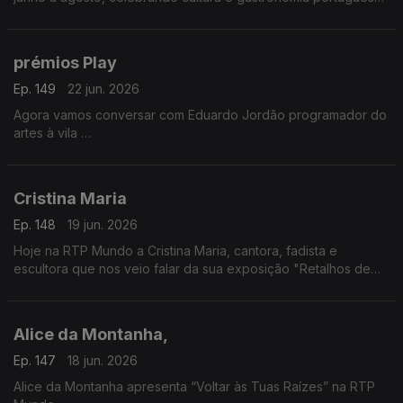
Evento pensado para emigrantes. Nuno Fernandes apresenta
a iniciativa
prémios Play
Ep. 149
22 jun. 2026
Agora vamos conversar com Eduardo Jordão programador do
artes à vila
Vamos falar das candidaturas aos prémios Play, promovidos
pela Audiogest, e que decorrem até dia 26 de junho
Cristina Maria
Ep. 148
19 jun. 2026
Hoje na RTP Mundo a Cristina Maria, cantora, fadista e
escultora que nos veio falar da sua exposição "Retalhos de
Vida", um pouco da sua história e das suas vivências e
inspirada nos efeitos da tempestade.
Alice da Montanha,
Ep. 147
18 jun. 2026
Alice da Montanha apresenta “Voltar às Tuas Raízes” na RTP