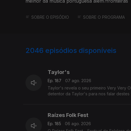
melhor da música portuguesa além?fronteiras
SOBRE O EPISÓDIO
SOBRE O PROGRAMA
2046
episódios disponíveis
947328
942661
938347
Taylor's
Ep. 187
07 ago. 2026
Taylor's revela o seu primeiro Very Very 
detentor da Taylor's para nos falar destes 
Raízes Folk Fest
Ep. 185
06 ago. 2026
O Raízes Folk Fest – Festival de Folclore 