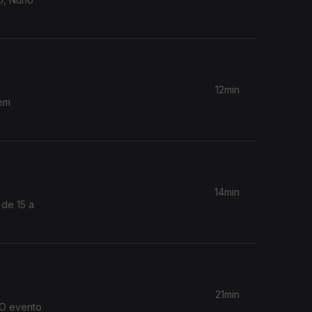
12min
Cem
14min
 de 15 a
21min
 O evento