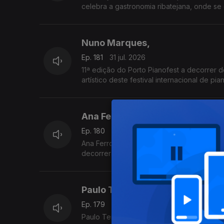
celebra a gastronomia ribatejana, onde se destaca o famoso prato certificado, e conta com concertos, artesanato e
tasquinhas.
O grão-confrade Luís Manso da Confraria G
Nuno Marques,
Ep. 181
31 jul. 2026
11ª edição do Porto Pianofest a decorrer d
artístico deste festival internacional de pi
Ana Ferro
Ep. 180
30 jul. 2026
Ana Ferro, Ceo & Founder para nos falar d
decorrerá no dia 1 de agosto na Figueira d
Paulo Teixeira
Ep. 179
29 jul. 2026
Paulo Teixeira, Presidente da Junta de Fr