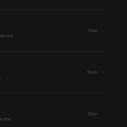
17min
ada vez
16min
a
15min
a arte,