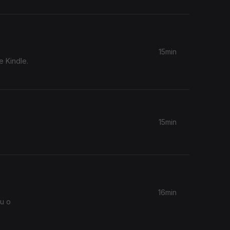
15min
e Kindle.
15min
16min
ou o