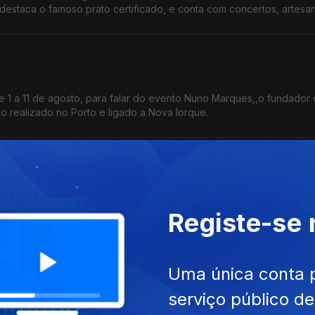
astronómica de Almeirim fala sobre este símbolo da gastronomia.
e 1 a 11 de agosto, para falar do evento Nuno Marques,,o fundador 
ano realizado no Porto e ligado a Nova Iorque.
a1ª edição do Wine Sunset by the Sea, pelo Vinhos a Descobrir, qu
Registe-se
a Foz.
Uma única conta 
serviço público d
eguesia de Almancil fala da Festa de Verão e das Comunidades de A