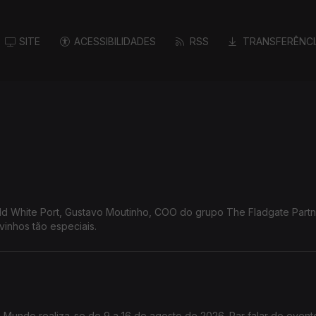
SITE
ACESSIBILIDADES
RSS
TRANSFERÊNCI
Old White Port, Gustavo Moutinho, COO do grupo The Fladgate Partn
vinhos tão especiais.
do Mundo realiza-se de 9 a 16 de agosto de 2026. Par falar do even