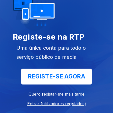
20 dez. 2020
Ep. 31
Registe-se na RTP
13 dez. 2020
Fernando
Uma única conta para todo o
Daniel e Agir
serviço público de media
REGISTE-SE AGORA
Ep. 30
06 dez. 2020
Quero registar-me mais tarde
Entrar (utilizadores registados)