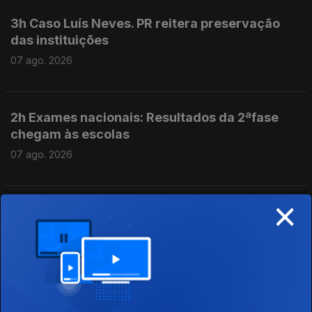
3h Caso Luís Neves. PR reitera preservação
das instituições
07 ago. 2026
2h Exames nacionais: Resultados da 2ªfase
chegam às escolas
07 ago. 2026
×
01h Exames: Antigo ministro da educação diz
que é um ano perdido
07 ago. 2026
00h "Ano perdido" diz o ex ministro da