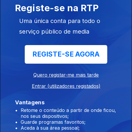
educação sobre os exames
Registe-se na RTP
07 ago. 2026
Uma única conta para todo o
serviço público de media
23h Exames nacionais: Resultados da 2ªfase
chegam às escolas
REGISTE-SE AGORA
06 ago. 2026
Quero registar-me mais tarde
18h Rui Oliveira é o novo camisola amarela na
Volta
Entrar (utilizadores registados)
06 ago. 2026
Vantagens
Retome o conteúdo a partir de onde ficou,
nos seus dispositivos;
19h É um dever "preservarmos as
Guarde programas favoritos;
instituições", diz PR
Aceda à sua área pessoal;