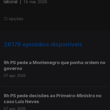
laboral
|
14 mai. 2026
opções
26178
episódios disponíveis
947243
947113
9h PS pede a Montenegro que ponha ordem no
governo
07 ago. 2026
8h PS pede decisões ao Primeiro-Ministro no
caso Luís Neves
07 ago. 2026