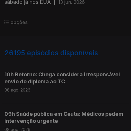
sábado já nos EUA
|
13 jun. 2026
opções
26195
episódios disponíveis
947384
947288
10h Retorno: Chega considera irresponsável
envio do diploma ao TC
08 ago. 2026
09h Saúde pública em Ceuta: Médicos pedem
intervenção urgente
08 ago. 2026