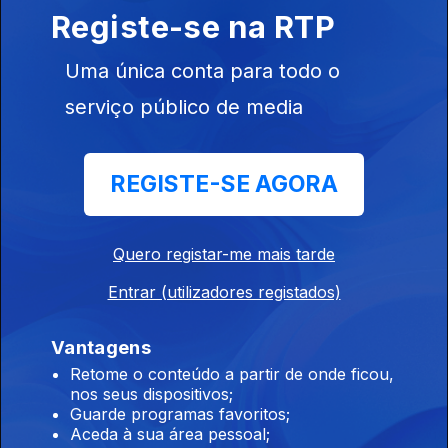
amarela
Registe-se na RTP
07 ago. 2026
Uma única conta para todo o
serviço público de media
17h Prestação Social Única promulgada com
aviso do Presidente
REGISTE-SE AGORA
07 ago. 2026
Quero registar-me mais tarde
16h Escolas aguardam resultados das
reapreciações dos exames
Entrar (utilizadores registados)
07 ago. 2026
Vantagens
Retome o conteúdo a partir de onde ficou,
nos seus dispositivos;
15h Algumas escolas já comecaram a receber
Guarde programas favoritos;
os resultados das reapreciações
Aceda à sua área pessoal;