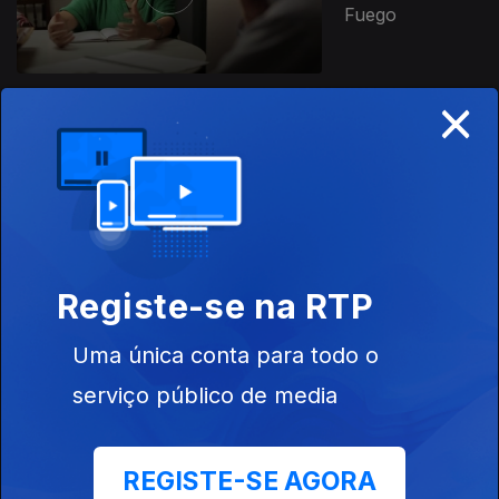
Fuego
×
Ep. 8
16 nov. 2020
Ondjaki
Registe-se na RTP
Ep. 9
16 nov. 2020
Uma única conta para todo o
Bruno Vieira
serviço público de media
Amaral
REGISTE-SE AGORA