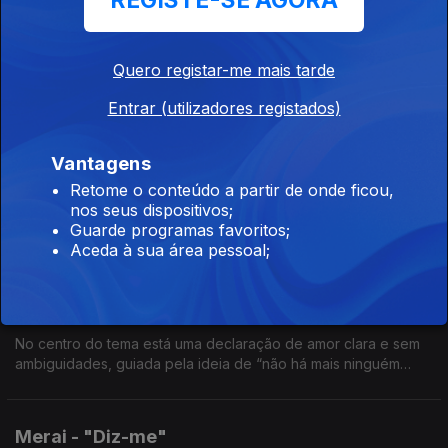
REGISTE-SE AGORA
Explora as contradições da intimidade e o equilíbrio frágil
entre proximidade e distanciamento, desejo e resistência.
Quero registar-me mais tarde
Entrar (utilizadores registados)
Sofia Hoffman + Nitin Sawhney - "Dolce Fare
Niente"
Vantagens
Ep. 112
08 jun. 2026
Retome o conteúdo a partir de onde ficou,
Nova versão do tema, assinada pelo bem conhecido
nos seus dispositivos;
compositor, produtor e multi-instrumentista britânico Nitin
Guarde programas favoritos;
Sawhney.
Aceda à sua área pessoal;
Satiro - "Minha Boo"
Ep. 111
05 jun. 2026
No centro do tema está uma declaração de amor clara e sem
ambiguidades, guiada pela ideia de “não há mais ninguém
além de ti”.
Merai - "Diz-me"