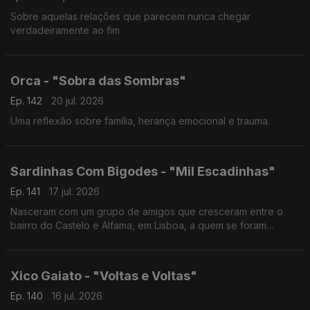
Sobre aquelas relações que parecem nunca chegar
verdadeiramente ao fim
Orca - "Sobra das Sombras"
Ep. 142
20 jul. 2026
Uma reflexão sobre família, herança emocional e trauma.
Sardinhas Com Bigodes - "Mil Escadinhas"
Ep. 141
17 jul. 2026
Nasceram com um grupo de amigos que cresceram entre o
bairro do Castelo e Alfama, em Lisboa, a quem se foram
juntando vários elementos até à formação atual composta por
10 músicos
Xico Gaiato - "Voltas e Voltas"
Ep. 140
16 jul. 2026