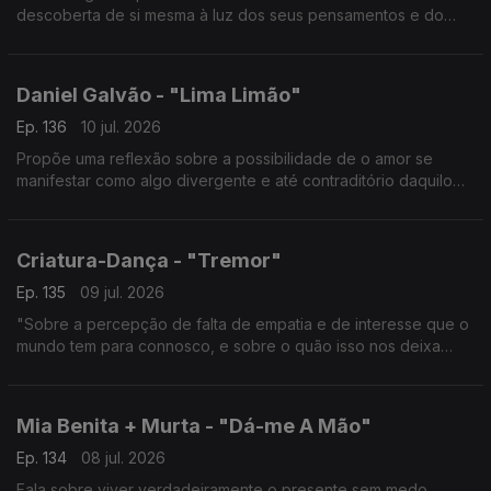
descoberta de si mesma à luz dos seus pensamentos e do
mundo externo.
Daniel Galvão - "Lima Limão"
Ep. 136
10 jul. 2026
Propõe uma reflexão sobre a possibilidade de o amor se
manifestar como algo divergente e até contraditório daquilo
que aprendemos a reconhecer como tal.
Criatura-Dança - "Tremor"
Ep. 135
09 jul. 2026
"Sobre a percepção de falta de empatia e de interesse que o
mundo tem para connosco, e sobre o quão isso nos deixa
vulneráveis."
Mia Benita + Murta - "Dá-me A Mão"
Ep. 134
08 jul. 2026
Fala sobre viver verdadeiramente o presente sem medo.