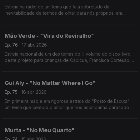
Estreia na rádio de um tema que fala sobretudo da
inevitabilidade de termos de olhar para nós próprios, em
algum momento. E da necessidade de aprender a gostar da
vida e de nós sem depender de alguém.
Mão Verde - "Vira do Reviralho"
Ep. 76
17 abr. 2026
Estreia nacional de um dos temas do III volume do disco-livro
deste projeto para crianças de Capicua, Francisca Cortesão,
Pedro Geraldes e António Serginho.
Gui Aly - "No Matter Where I Go"
Ep. 75
16 abr. 2026
Em primeira mão e em rigorosa estreia do "Posto de Escuta",
um tema que celebra o amor que nos acompanha para todo o
lado, em avanço a um novo EP a sair em Maio.
Murta - "No Meu Quarto"
Ep. 74
15 abr. 2026