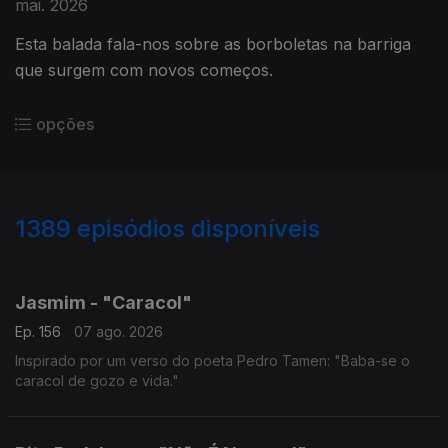
mai. 2026
Esta balada fala-nos sobre as borboletas na barriga
que surgem com novos começos.
opções
1389
episódios disponíveis
939904
939870
934552
931885
927485
924147
922196
917249
912711
Jasmim - "Caracol"
Ep. 156
07 ago. 2026
Inspirado por um verso do poeta Pedro Tamen: "Baba-se o
caracol de gozo e vida."