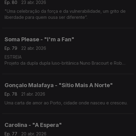
Ep. 80
23 abr. 2026
"Uma celebração da força e da vulnerabilidade, um grito de
liberdade para quem ousa ser diferente”.
Soma Please - "I'm a Fan"
Ep. 79
22 abr. 2026
ESTREIA
Projeto da dupla dupla luso-britânica Nuno Bracourt e Rob
Williamson, o tema explora a ironia e a intensidade de quem
procura ser visto. É mais uma estreia do Posto de Escuta!
Gonçalo Malafaya - "Sítio Mais A Norte"
Ep. 78
21 abr. 2026
Uma carta de amor ao Porto, cidade onde nasceu e cresceu.
Carolina - "A Espera"
Ep. 77
20 abr. 2026