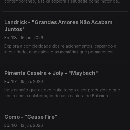
contemporâneo, a faixa explora a saudade como motor de
crescimento pessoal.
Landrick - "Grandes Amores Não Acabam
Juntos"
Ep. 118
16 jun. 2026
Explora a complexidade dos relacionamentos, captando a
intensidade, a nostalgia e as memórias que permanecem
mesmo quando as histórias de amor chegam ao fim.
Pimenta Caseira + Joly - "Maybach"
Ep. 117
15 jun. 2026
Uma canção que esteve muito tempo a ser produzida e que
conta com a colaboração de uma cantora de Baltimore.
Gomo - "Cease Fire"
Ep. 116
12 jun. 2026