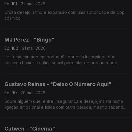
Ep. 101
22 mai. 2026
Cruza desejo, ritmo e expansão com uma sonoridade de pop
cósmico.
MJ Perez - "Bingo"
Ep. 100
21 mai. 2026
Um tema cantado em português por esta lusogalega que
combina humor e crítica social para falar de precariedade,
classe e sobrevivência.
Gustavo Reinas - "Deixo O Número Aqui"
Ep. 99
20 mai. 2026
Sobre alguém que, entre insegurança e desejo, insiste numa
ligação emocional e física com outra pessoa, mesmo sabendo
que pode não ser totalmente genuína.
Catwen - "Cinema"