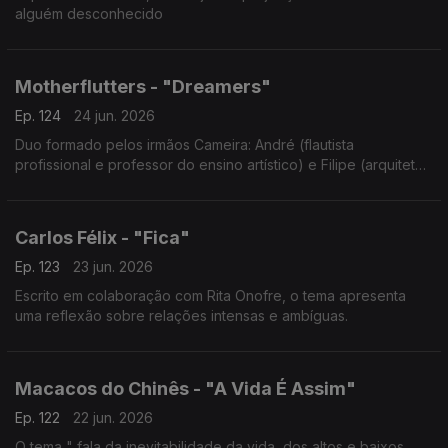
alguém desconhecido
Motherflutters - "Dreamers"
Ep. 124
24 jun. 2026
Duo formado pelos irmãos Cameira: André (flautista
profissional e professor do ensino artístico) e Filipe (arquiteto
e guitarrista).
Carlos Félix - "Fica"
Ep. 123
23 jun. 2026
Escrito em colaboração com Rita Onofre, o tema apresenta
uma reflexão sobre relações intensas e ambíguas.
Macacos do Chinês - "A Vida É Assim"
Ep. 122
22 jun. 2026
O tema " fala da inevitabilidade da vida, dos altos e baixos,