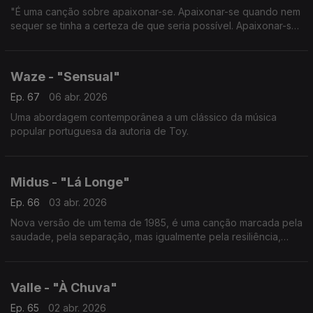
"É uma canção sobre apaixonar-se. Apaixonar-se quando nem
sequer se tinha a certeza de que seria possível. Apaixonar-se
mesmo quando se está em lados opostos do mundo".
Waze - "Sensual"
Ep. 67
06 abr. 2026
Uma abordagem contemporânea a um clássico da música
popular portuguesa da autoria de Toy.
Midus - "Lá Longe"
Ep. 66
03 abr. 2026
Nova versão de um tema de 1985, é uma canção marcada pela
saudade, pela separação, mas igualmente pela resiliência,
pelo amor e pela esperança.
Valle - "À Chuva"
Ep. 65
02 abr. 2026