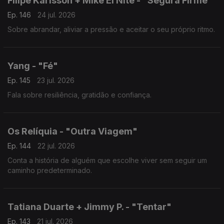
Filipe Karlsson + Mike El Nite - "Segura Firme"
Ep. 146
24 jul. 2026
Sobre abrandar, aliviar a pressão e aceitar o seu próprio ritmo.
Yang - "Fé"
Ep. 145
23 jul. 2026
Fala sobre resiliência, gratidão e confiança.
Os Relíquia - "Outra Viagem"
Ep. 144
22 jul. 2026
Conta a história de alguém que escolhe viver sem seguir um
caminho predeterminado.
Tatiana Duarte + Jimmy P. - "Tentar"
Ep. 143
21 jul. 2026