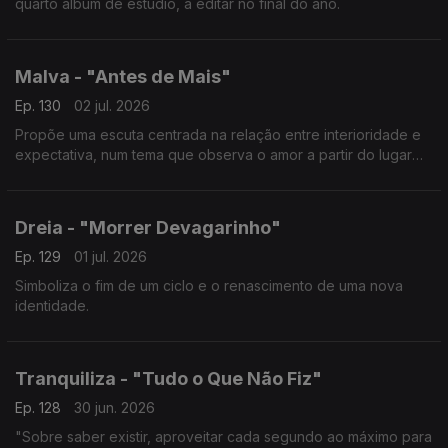
quarto álbum de estúdio, a editar no final do ano.
Malva - "Antes de Mais"
Ep. 130
02 jul. 2026
Propõe uma escuta centrada na relação entre interioridade e
expectativa, num tema que observa o amor a partir do lugar
onde ele ainda não chegou.
Dreia - "Morrer Devagarinho"
Ep. 129
01 jul. 2026
Simboliza o fim de um ciclo e o renascimento de uma nova
identidade.
Tranquiliza - "Tudo o Que Não Fiz"
Ep. 128
30 jun. 2026
"Sobre saber existir, aproveitar cada segundo ao máximo para