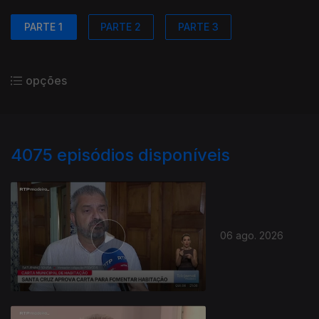
PARTE 1
PARTE 2
PARTE 3
opções
4075
episódios disponíveis
06 ago. 2026