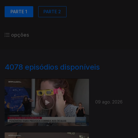
PARTE 1
PARTE 2
opções
4078
episódios disponíveis
09 ago. 2026