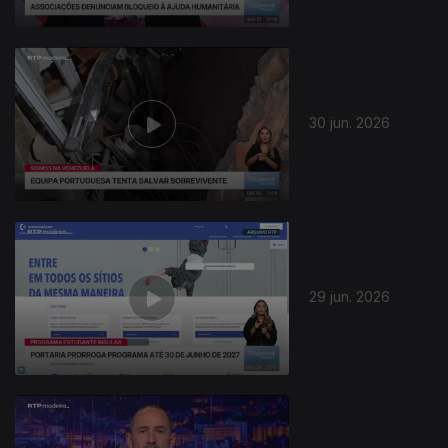
30 jun. 2026
29 jun. 2026