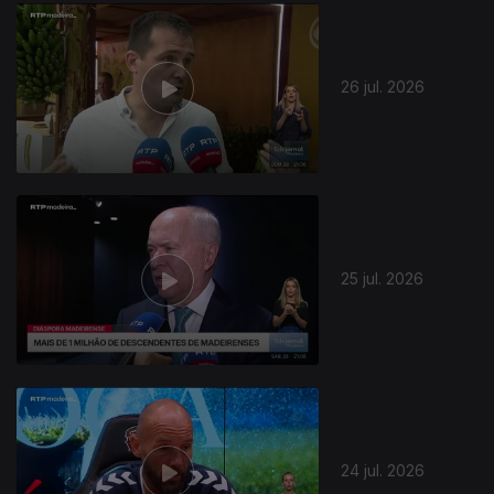
26 jul. 2026
25 jul. 2026
24 jul. 2026