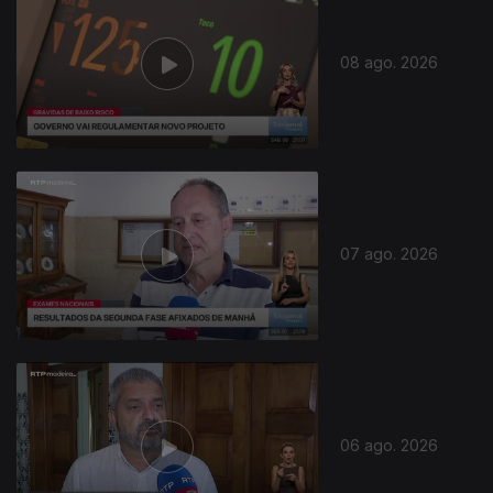
08 ago. 2026
07 ago. 2026
06 ago. 2026