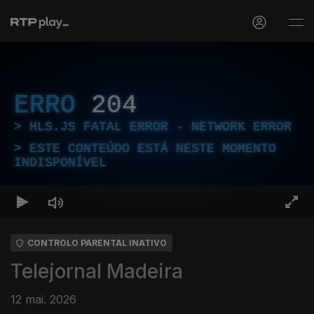
ERRO
204
HLS.JS FATAL ERROR - NETWORK ERROR
ESTE CONTEÚDO ESTÁ NESTE MOMENTO
INDISPONÍVEL
CONTROLO PARENTAL INATIVO
Telejornal Madeira
12 mai. 2026