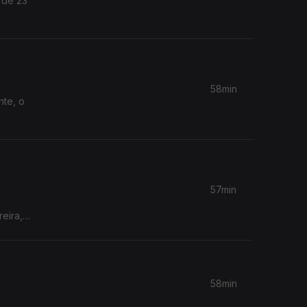
 de 23
58min
nte, o
57min
eira,
58min