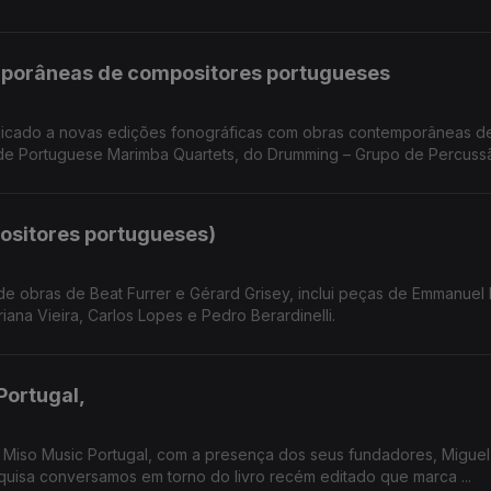
mporâneas de compositores portugueses
dicado a novas edições fonográficas com obras contemporâneas d
e Portuguese Marimba Quartets, do Drumming – Grupo de Percussão
ositores portugueses)
de obras de Beat Furrer e Gérard Grisey, inclui peças de Emmanuel
ana Vieira, Carlos Lopes e Pedro Berardinelli.
Portugal,
 Miso Music Portugal, com a presença dos seus fundadores, Miguel
e Pesquisa conversamos em torno do livro recém editado que marca ...