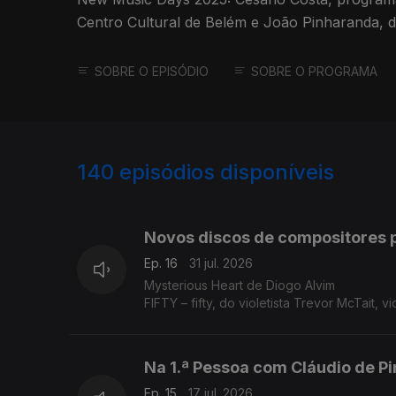
Centro Cultural de Belém e João Pinharanda, d
SOBRE O EPISÓDIO
SOBRE O PROGRAMA
140
episódios disponíveis
938538
875257
829766
Novos discos de compositores 
Ep. 16
31 jul. 2026
Mysterious Heart de Diogo Alvim
FIFTY – fifty, do violetista Trevor McTait
Na 1.ª Pessoa com Cláudio de Pi
Ep. 15
17 jul. 2026