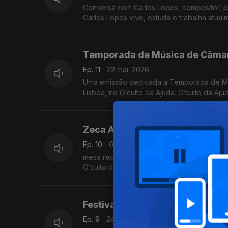
Conversa com Carlos Lopes, compositor, p
Carlos Lopes vive, estuda e trabalha atual
Temporada de Música de Câma
Ep. 11
22 mai. 2026
Uma emissão dedicada à Temporada de Mús
Lisboa, no O’culto da Ajuda. O’culto da Aju
Zeca Afonso – Estudos Musicais
Ep. 10
08 mai. 2026
mesa redonda de lançamento de Zeca Afonso
O’culto da Ajuda, em Lisboa.
Festival Música Viva 2026 — Ins
Ep. 9
24 abr. 2026