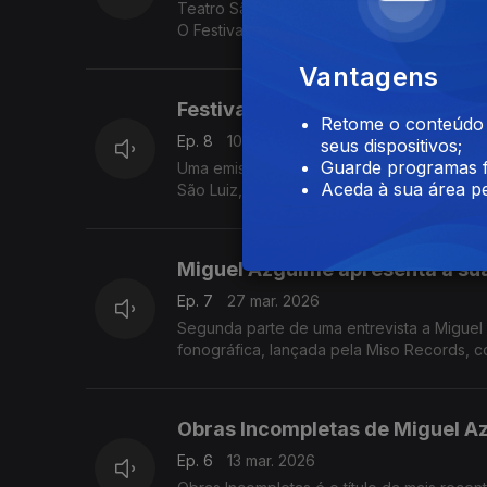
Teatro São Luiz, em Lisboa, entre 28 de abr
O Festival Música Viva assume este ano a Insurgência como necessidade vital, num gesto político consciente "contra a
inércia, o silenciamento e a indiferença"
Vantagens
Festival Música Viva 2026 — Insu
Retome o conteúdo a
Ep. 8
10 abr. 2026
seus dispositivos;
Guarde programas f
Uma emissão dedicada ao 32º Festival Músi
Aceda à sua área pe
São Luiz, em Lisboa. ...
Miguel Azguime apresenta a sua
Ep. 7
27 mar. 2026
Segunda parte de uma entrevista a Miguel
fonográfica, lançada pela Miso Records, 
Obras Incompletas de Miguel A
Ep. 6
13 mar. 2026