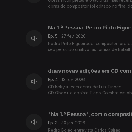
Obras Incompletas é o título da mais rece
obras do compositor foi editado no final 
Na 1.ª Pessoa: Pedro Pinto Figu
Ep. 5
27 fev. 2026
Pedro Pinto Figueiredo, compositor, profe
seu percurso criativo, as formas de trabal
duas novas edições em CD com
Ep. 4
13 fev. 2026
CD Kokyuu com obras de Luís Tinoco
CD Oboé+ o oboísta Tiago Coimbra em obra
Fábio Chicotio, Sérgio Azevedo, Tiago Jesu
"Na 1.ª Pessoa", com o composit
Ep. 3
30 jan. 2026
Pedro Boléo entrevista Carlos Caires