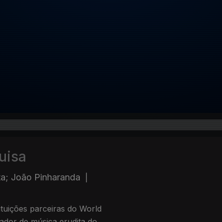
uisa
a; João Pinharanda
|
ituições parceiras do World
dor de música erudita do