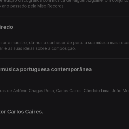
nte edição discográfica com música de Miguel Azguime. Um conjunto
do ano passado pela Miso Records.
eiredo
ssor e maestro, dá-nos a conhecer de perto a sua música mais rece
har e as suas ideias sobre a composição.
 música portuguesa contemporânea
s de António Chagas Rosa, Carlos Caires, Cândido Lima, João Mor
s, Mariana Vieira e Luís Carvalho.
or Carlos Caires.