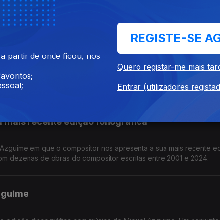
il e 3 de maio.
REGISTE-SE A
rgência (parte n.º 1)
 partir de onde ficou, nos
Quero registar-me mais tar
avoritos;
ca Viva, que decorrerá este ano entre 28 de abril e 3 de maio no 
ssoal;
Entrar (utilizadores regista
 mais recente edição fonográfica
 Azguime em que o compositor nos apresenta a sua mais recente e
com dezenas de obras do compositor escritas entre 2001 e 2024.
zguime