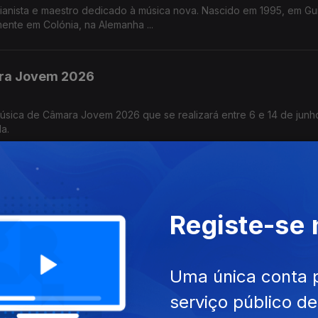
ianista e maestro dedicado à música nova. Nascido em 1995, em Gu
mente em Colónia, na Alemanha ...
ra Jovem 2026
ica de Câmara Jovem 2026 que se realizará entre 6 e 14 de junh
da.
 para Dois Violoncelos
Registe-se
 – Estudos Musicais para Dois Violoncelos realizada no dia 21 de 
Uma única conta 
urgência (parte n.º 2)
serviço público d