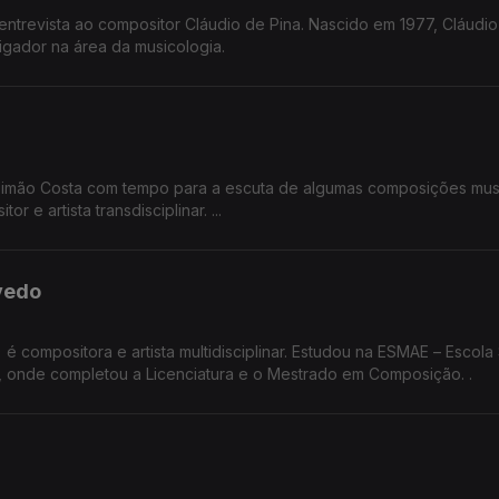
ntrevista ao compositor Cláudio de Pina. Nascido em 1977, Cláudio
tigador na área da musicologia.
imão Costa com tempo para a escuta de algumas composições mus
r e artista transdisciplinar. ...
vedo
 compositora e artista multidisciplinar. Estudou na ESMAE – Escola
de Música e Artes do Espetáculo, no Porto, onde completou a Licenciatura e o Mestrado em Composição. .