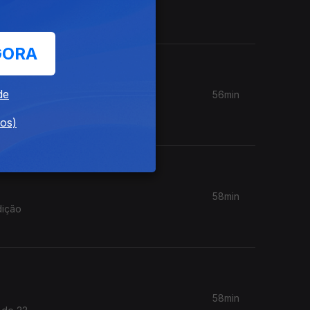
GORA
de
56min
Teatro
dos)
58min
dição
58min