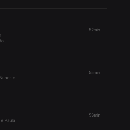
52min
e
 ...
55min
 Nunes e
58min
 e Paula