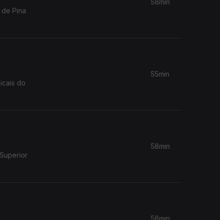
58min
 de Pina
55min
icais do
58min
 Superior
58min