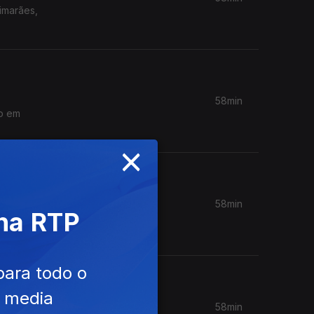
imarães,
58min
o em
×
58min
 na RTP
abril no
para todo o
e media
58min