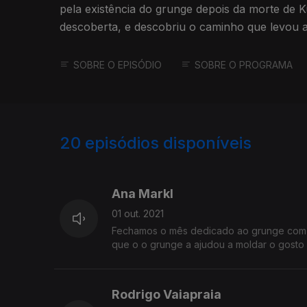
pela existência do grunge depois da morte de K
descoberta, e descobriu o caminho que levou 
palcos.
SOBRE O EPISÓDIO
SOBRE O PROGRAMA
20
episódios disponíveis
567862
565681
Ana Markl
01 out. 2021
Fechamos o mês dedicado ao grunge com a 
que o o grunge a ajudou a moldar o gosto
Rodrigo Vaiapraia