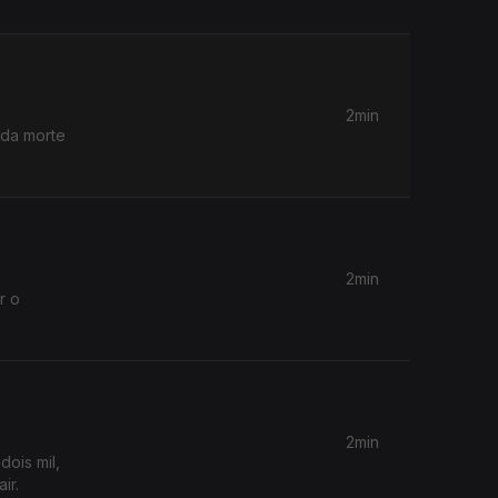
2min
 da morte
2min
r o
2min
ois mil,
ir.