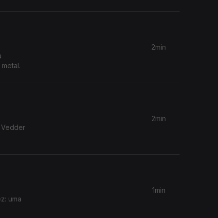
2min
u
 metal.
2min
e Vedder
1min
ez: uma