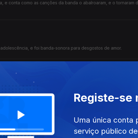
ana, e conta como as canções da banda o abalroaram, e o tornaram 
adolescência, e foi banda-sonora para desgostos de amor.
is do Grunge. Foi um primo que o apresentou aos Nirvana, e desd
.
Registe-se
Uma única conta 
serviço público d
 Grunge, uma relação focada numa banda só: os Nirvana. A banda de