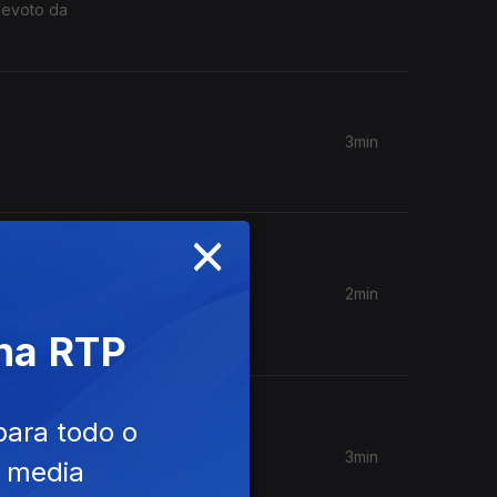
devoto da
3min
×
2min
e aí que
 na RTP
para todo o
3min
e media
 Kurt