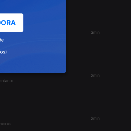
GORA
3min
de
dos)
2min
entanto,
2min
meiros