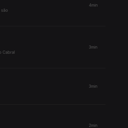
4min
 são
3min
o Cabral
3min
2min