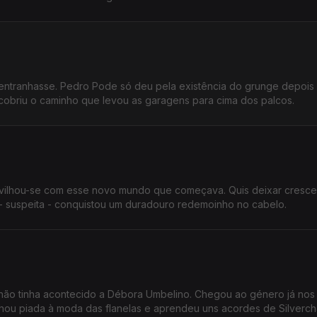
 entranhasse. Pedro Pode só deu pela existência do grunge depois
scobriu o caminho que levou as garagens para cima dos palcos.
avilhou-se com esse novo mundo que começava. Quis deixar cresce
 - suspeita - conquistou um duradouro redemoinho no cabelo.
o tinha acontecido a Débora Umbelino. Chegou ao género já nos d
u piada à moda das flanelas e aprendeu uns acordes de Silvercha